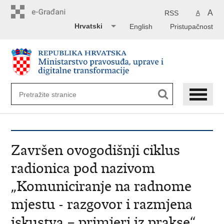
Preskoči
na
A
RSS
A
glavni
Hrvatski
English
Pristupačnost
sadržaj
Završen ovogodišnji ciklus
radionica pod nazivom
„Komuniciranje na radnome
mjestu - razgovor i razmjena
iskustva – primjeri iz prakse“