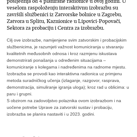
posljednja od 4 planirane radionice u ovoj godini. U
veselom raspoloženju interaktivnu izobrazbu su
završili službenici iz Zatvorske bolnice u Zagrebu,
Zatvora u Splitu, Kaznionice u Lipovici-Popovači,
Sektora za probaciju i Centra za izobrazbu.
Cilj ove izobrazbe, namijenjene svim zatvorskim i probacijskim
službenicima, je razumjeti važnost komuniciranja u stvaranju
kvalitetnih međusobnih odnosa i kroz razmjenu iskustava
demonstrirati ponašanja u određenim situacijama –
komuniciranje s kolegama i nadređenima na radnome mjestu.
Izobrazba se provodi kao interaktivna radionica uz primjenu
metoda suradničkog učenja (izlaganje, razgovor, rasprava,
demonstracija, simuliranje igranja uloga); kroz rad u oblicima: u
paru i grupni.
S obzirom na zadovoljstvo polaznika ovom izobrazbom i na
uočene potrebe Uprave za zatvorski sustav i probaciju,
izobrazba se planira nastaviti i u 2023. godini.