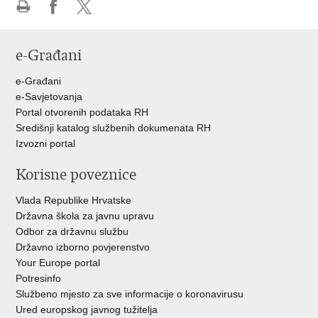
Ispiši
Podijeli
Podijeli
stranicu
na
na
e-Građani
Facebooku
Twitteru
e-Građani
e-Savjetovanja
Portal otvorenih podataka RH
Središnji katalog službenih dokumenata RH
Izvozni portal
Korisne poveznice
Vlada Republike Hrvatske
Državna škola za javnu upravu
Odbor za državnu službu
Državno izborno povjerenstvo
Your Europe portal
Potresinfo
Službeno mjesto za sve informacije o koronavirusu
Ured europskog javnog tužitelja