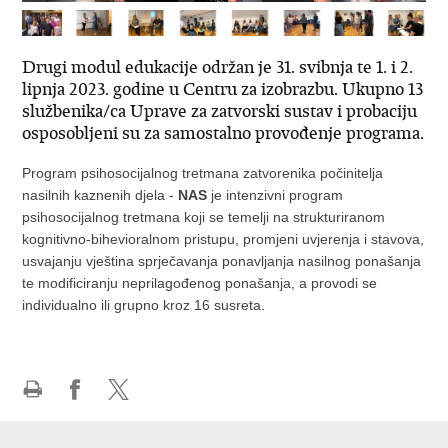
Drugi modul edukacije održan je 31. svibnja te 1. i 2.
lipnja 2023. godine u Centru za izobrazbu. Ukupno 13
službenika/ca Uprave za zatvorski sustav i probaciju
osposobljeni su za samostalno provođenje programa.
Program psihosocijalnog tretmana zatvorenika počinitelja
nasilnih kaznenih djela -
NAS
je intenzivni program
psihosocijalnog tretmana koji se temelji na strukturiranom
kognitivno-bihevioralnom pristupu, promjeni uvjerenja i stavova,
usvajanju vještina sprječavanja ponavljanja nasilnog ponašanja
te modificiranju neprilagođenog ponašanja, a provodi se
individualno ili grupno kroz 16 susreta.
Ispiši
Podijeli
Podijeli
stranicu
na
na