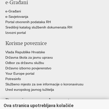
e-Građani
Facebooku
Twitteru
e-Građani
e-Savjetovanja
Portal otvorenih podataka RH
Središnji katalog službenih dokumenata RH
Izvozni portal
Korisne poveznice
Vlada Republike Hrvatske
Državna škola za javnu upravu
Odbor za državnu službu
Državno izborno povjerenstvo
Your Europe portal
Potresinfo
Službeno mjesto za sve informacije o koronavirusu
Ured europskog javnog tužitelja
Poveznice pravosudnog sustava
Ova stranica upotrebljava kolačiće