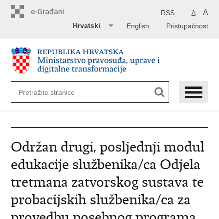
Preskoči
na
A
RSS
A
glavni
Hrvatski
English
Pristupačnost
sadržaj
Održan drugi, posljednji modul
edukacije službenika/ca Odjela
tretmana zatvorskog sustava te
probacijskih službenika/ca za
provedbu posebnog programa