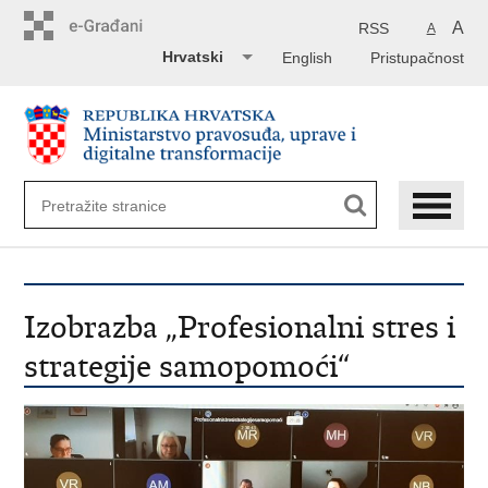
Preskoči
na
A
RSS
A
glavni
Hrvatski
English
Pristupačnost
sadržaj
Izobrazba „Profesionalni stres i
strategije samopomoći“