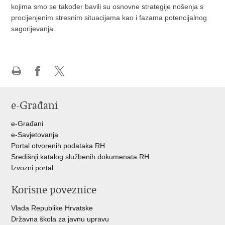
kojima smo se također bavili su osnovne strategije nošenja s
procijenjenim stresnim situacijama kao i fazama potencijalnog
sagorijevanja.
Ispiši
Podijeli
Podijeli
stranicu
na
na
e-Građani
Facebooku
Twitteru
e-Građani
e-Savjetovanja
Portal otvorenih podataka RH
Središnji katalog službenih dokumenata RH
Izvozni portal
Korisne poveznice
Vlada Republike Hrvatske
Državna škola za javnu upravu