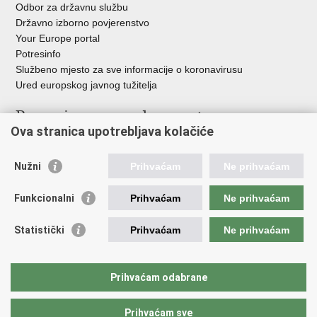
Odbor za državnu službu
Državno izborno povjerenstvo
Your Europe portal
Potresinfo
Službeno mjesto za sve informacije o koronavirusu
Ured europskog javnog tužitelja
Poveznice pravosudnog sustava
Ova stranica upotrebljava kolačiće
Portal sudova
Državno odvjetništvo
Nužni
Prihvaćam
Ne prihvaćam
Ured za suzbijanje korupcije i organiziranog kriminaliteta
Državno sudbeno vijeće
Funkcionalni
Prihvaćam
Ne prihvaćam
Državnoodvjetničko vijeće
Pravosudna akademija
Statistički
Prihvaćam
Ne prihvaćam
Hrvatska odvjetnička komora
Hrvatska javnobilježnička komora
Europski pravosudni portal
Prihvaćam odabrane
Prihvaćam sve