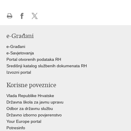
Ispiši
Podijeli
Podijeli
stranicu
na
na
e-Građani
Facebooku
Twitteru
e-Građani
e-Savjetovanja
Portal otvorenih podataka RH
Središnji katalog službenih dokumenata RH
Izvozni portal
Korisne poveznice
Vlada Republike Hrvatske
Državna škola za javnu upravu
Odbor za državnu službu
Državno izborno povjerenstvo
Your Europe portal
Potresinfo