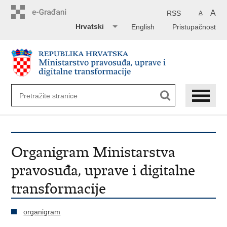
Preskoči
na
A
RSS
A
glavni
Hrvatski
English
Pristupačnost
sadržaj
Organigram Ministarstva
pravosuđa, uprave i digitalne
transformacije
organigram