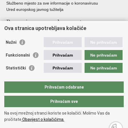
Službeno mjesto za sve informacije o koronavirusu
Ured europskog javnog tužitelja
Poveznice pravosudnog sustava
Ova stranica upotrebljava kolačiće
Portal sudova
Državno odvjetništvo
Nužni
Prihvaćam
Ne prihvaćam
Ured za suzbijanje korupcije i organiziranog kriminaliteta
Državno sudbeno vijeće
Funkcionalni
Prihvaćam
Ne prihvaćam
Državnoodvjetničko vijeće
Pravosudna akademija
Statistički
Prihvaćam
Ne prihvaćam
Hrvatska odvjetnička komora
Hrvatska javnobilježnička komora
Europski pravosudni portal
Prihvaćam odabrane
Prihvaćam sve
Povratak na vrh
Copyright © 2026 Ministarstvo pravosuđa, uprave i digitalne
Na ovoj mrežnoj stranci koriste se kolačići. Molimo Vas da
transformacije Republike Hrvatske.
Uvjeti korištenja
.
Izjava o
pročitate
Obavijest o kolačićima.
pristupačnosti
.