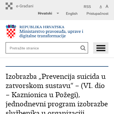
Preskoči
na
A
RSS
A
glavni
Hrvatski
English
Pristupačnost
sadržaj
Izobrazba „Prevencija suicida u
zatvorskom sustavu“ – (VI. dio
– Kaznionica u Požegi),
jednodnevni program izobrazbe
službenika u organizaciji