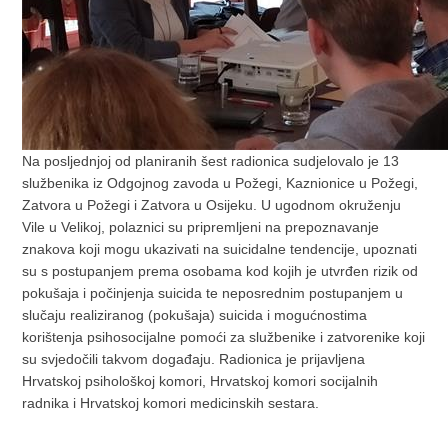
Na posljednjoj od planiranih šest radionica sudjelovalo je 13
službenika iz Odgojnog zavoda u Požegi, Kaznionice u Požegi,
Zatvora u Požegi i Zatvora u Osijeku. U ugodnom okruženju
Vile u Velikoj, polaznici su pripremljeni na prepoznavanje
znakova koji mogu ukazivati na suicidalne tendencije, upoznati
su s postupanjem prema osobama kod kojih je utvrđen rizik od
pokušaja i počinjenja suicida te neposrednim postupanjem u
slučaju realiziranog (pokušaja) suicida i mogućnostima
korištenja psihosocijalne pomoći za službenike i zatvorenike koji
su svjedočili takvom događaju. Radionica je prijavljena
Hrvatskoj psihološkoj komori, Hrvatskoj komori socijalnih
radnika i Hrvatskoj komori medicinskih sestara.