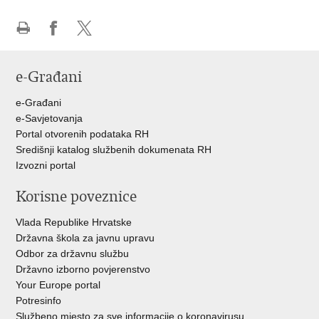
Ispiši
Podijeli
Podijeli
stranicu
na
na
e-Građani
Facebooku
Twitteru
e-Građani
e-Savjetovanja
Portal otvorenih podataka RH
Središnji katalog službenih dokumenata RH
Izvozni portal
Korisne poveznice
Vlada Republike Hrvatske
Državna škola za javnu upravu
Odbor za državnu službu
Državno izborno povjerenstvo
Your Europe portal
Potresinfo
Službeno mjesto za sve informacije o koronavirusu