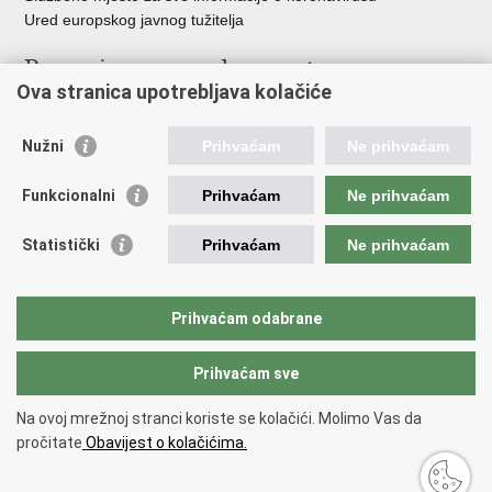
Ured europskog javnog tužitelja
Poveznice pravosudnog sustava
Ova stranica upotrebljava kolačiće
Portal sudova
Državno odvjetništvo
Nužni
Prihvaćam
Ne prihvaćam
Ured za suzbijanje korupcije i organiziranog kriminaliteta
Državno sudbeno vijeće
Funkcionalni
Prihvaćam
Ne prihvaćam
Državnoodvjetničko vijeće
Pravosudna akademija
Statistički
Prihvaćam
Ne prihvaćam
Hrvatska odvjetnička komora
Hrvatska javnobilježnička komora
Europski pravosudni portal
Prihvaćam odabrane
Prihvaćam sve
Povratak na vrh
Copyright © 2026 Ministarstvo pravosuđa, uprave i digitalne
Na ovoj mrežnoj stranci koriste se kolačići. Molimo Vas da
transformacije Republike Hrvatske.
Uvjeti korištenja
.
Izjava o
pročitate
Obavijest o kolačićima.
pristupačnosti
.