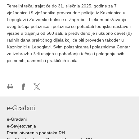
Temeljni tečaj trajat će do 31. siječnja 2025. godine za 7
vježbenica i 9 vježbenika pravosudne policije iz Kaznionice u
Lepoglavi i Zatvorske bolnice u Zagrebu. Tijekom održavanja
ovog tečaja polaznice i polaznici će pohađati teorijsku nastavu i
vježbe u trajanju od 560 sati, a predviđeno je i ukupno devet (9)
radnih dana praktičnog dijela koji će biti proveden također u
Kaznionici u Lepoglavi. Svim polaznicama i polaznicima Centar
za izobrazbu želi uspjeh u pohađanju tečaja i polaganju svih
pismenih, usmenih i praktičnih ispita.
Ispiši
Podijeli
Podijeli
stranicu
na
na
e-Građani
Facebooku
Twitteru
e-Građani
e-Savjetovanja
Portal otvorenih podataka RH