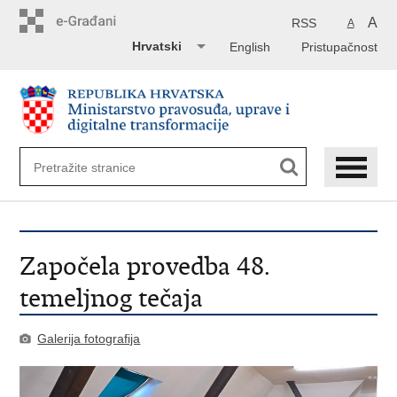
Preskoči
na
A
RSS
A
glavni
Hrvatski
English
Pristupačnost
sadržaj
Započela provedba 48.
temeljnog tečaja
Galerija fotografija