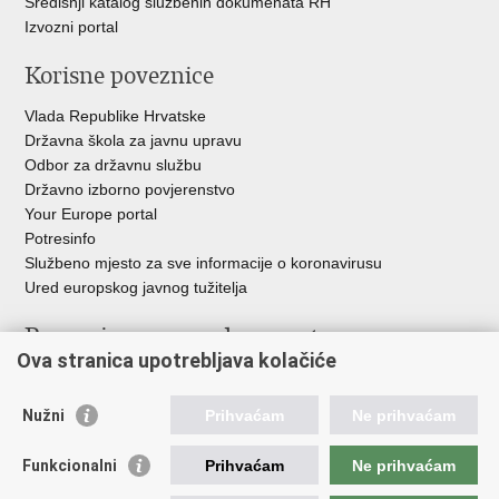
Središnji katalog službenih dokumenata RH
Izvozni portal
Korisne poveznice
Vlada Republike Hrvatske
Državna škola za javnu upravu
Odbor za državnu službu
Državno izborno povjerenstvo
Your Europe portal
Potresinfo
Službeno mjesto za sve informacije o koronavirusu
Ured europskog javnog tužitelja
Poveznice pravosudnog sustava
Ova stranica upotrebljava kolačiće
Portal sudova
Državno odvjetništvo
Nužni
Prihvaćam
Ne prihvaćam
Ured za suzbijanje korupcije i organiziranog kriminaliteta
Državno sudbeno vijeće
Funkcionalni
Prihvaćam
Ne prihvaćam
Državnoodvjetničko vijeće
Pravosudna akademija