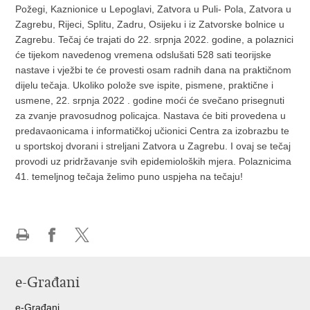
Požegi, Kaznionice u Lepoglavi, Zatvora u Puli- Pola, Zatvora u
Zagrebu, Rijeci, Splitu, Zadru, Osijeku i iz Zatvorske bolnice u
Zagrebu. Tečaj će trajati do 22. srpnja 2022. godine, a polaznici
će tijekom navedenog vremena odslušati 528 sati teorijske
nastave i vježbi te će provesti osam radnih dana na praktičnom
dijelu tečaja. Ukoliko polože sve ispite, pismene, praktične i
usmene, 22. srpnja 2022 . godine moći će svečano prisegnuti
za zvanje pravosudnog policajca. Nastava će biti provedena u
predavaonicama i informatičkoj učionici Centra za izobrazbu te
u sportskoj dvorani i streljani Zatvora u Zagrebu. I ovaj se tečaj
provodi uz pridržavanje svih epidemioloških mjera. Polaznicima
41. temeljnog tečaja želimo puno uspjeha na tečaju!
Ispiši
Podijeli
Podijeli
stranicu
na
na
e-Građani
Facebooku
Twitteru
e-Građani