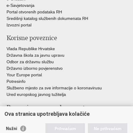
e-Savjetovanja
Portal otvorenih podataka RH
Središnji katalog službenih dokumenata RH
Izvozni portal
Korisne poveznice
Vlada Republike Hrvatske
Državna škola za javnu upravu
Odbor za državnu službu
Državno izborno povjerenstvo
Your Europe portal
Potresinfo
Službeno mjesto za sve informacije o koronavirusu
Ured europskog javnog tužitelja
Poveznice pravosudnog sustava
Ova stranica upotrebljava kolačiće
Portal sudova
Državno odvjetništvo
Nužni
Prihvaćam
Ne prihvaćam
Ured za suzbijanje korupcije i organiziranog kriminaliteta