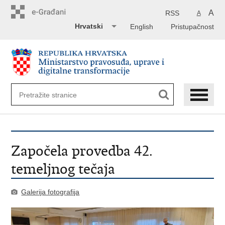
Preskoči
na
A
RSS
A
glavni
Hrvatski
English
Pristupačnost
sadržaj
Započela provedba 42.
temeljnog tečaja
Galerija fotografija