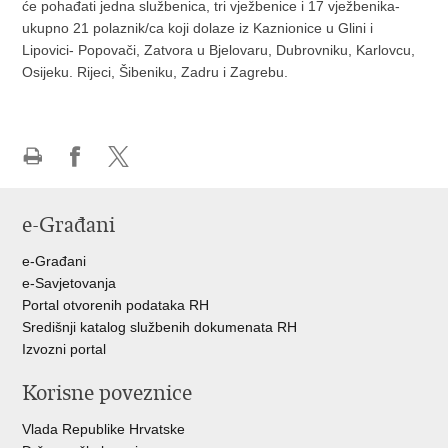
će pohađati jedna službenica, tri vježbenice i 17 vježbenika-
ukupno 21 polaznik/ca koji dolaze iz Kaznionice u Glini i
Lipovici- Popovači, Zatvora u Bjelovaru, Dubrovniku, Karlovcu,
Osijeku. Rijeci, Šibeniku, Zadru i Zagrebu.
Ispiši
Podijeli
Podijeli
stranicu
na
na
e-Građani
Facebooku
Twitteru
e-Građani
e-Savjetovanja
Portal otvorenih podataka RH
Središnji katalog službenih dokumenata RH
Izvozni portal
Korisne poveznice
Vlada Republike Hrvatske