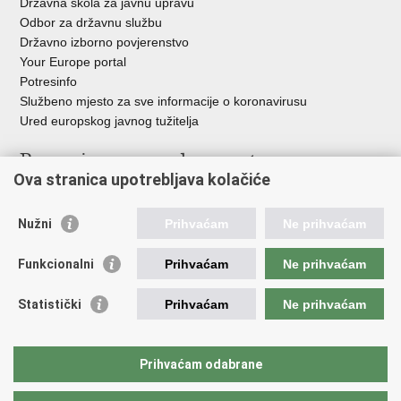
Državna škola za javnu upravu
Odbor za državnu službu
Državno izborno povjerenstvo
Your Europe portal
Potresinfo
Službeno mjesto za sve informacije o koronavirusu
Ured europskog javnog tužitelja
Poveznice pravosudnog sustava
Ova stranica upotrebljava kolačiće
Portal sudova
Državno odvjetništvo
Nužni
Prihvaćam
Ne prihvaćam
Ured za suzbijanje korupcije i organiziranog kriminaliteta
Državno sudbeno vijeće
Funkcionalni
Prihvaćam
Ne prihvaćam
Državnoodvjetničko vijeće
Pravosudna akademija
Statistički
Prihvaćam
Ne prihvaćam
Hrvatska odvjetnička komora
Hrvatska javnobilježnička komora
Europski pravosudni portal
Prihvaćam odabrane