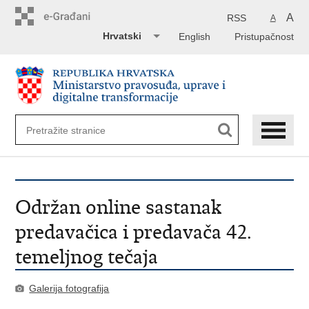
Preskoči
na
A
RSS
A
glavni
Hrvatski
English
Pristupačnost
sadržaj
Održan online sastanak
predavačica i predavača 42.
temeljnog tečaja
Galerija fotografija