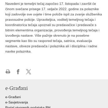
Navedeni je temeljni tečaj započeo 17. listopada i završit će
činom svečane prisege 17. veljače 2022. godine za polaznike
koji zadovolje sve uvjete i time polože ispit za zvanje službenika
pravosudne policije. Upraviteljica, voditelj temeljnog tečaja i
koordinatorica tečaja upoznali su predavačice i predavače s
bitnim elementima organizacije, provođenja temeljnog tečaja i
izvođenja nastave. Više pažnje skrenuto je na posebne
segmente kao što su raspored tečaja, satnica, evaluacija
nastave, obveze predavača i polaznika ali i disciplina i radne
navike polaznika.
Ispiši
Podijeli
Podijeli
stranicu
na
na
e-Građani
Facebooku
Twitteru
e-Građani
e-Savjetovanja
Portal otvorenih podataka RH