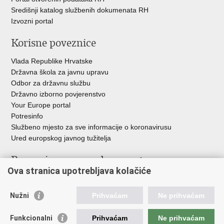
Središnji katalog službenih dokumenata RH
Izvozni portal
Korisne poveznice
Vlada Republike Hrvatske
Državna škola za javnu upravu
Odbor za državnu službu
Državno izborno povjerenstvo
Your Europe portal
Potresinfo
Službeno mjesto za sve informacije o koronavirusu
Ured europskog javnog tužitelja
Poveznice pravosudnog sustava
Ova stranica upotrebljava kolačiće
Portal sudova
Državno odvjetništvo
Nužni
Prihvaćam
Ne prihvaćam
Ured za suzbijanje korupcije i organiziranog kriminaliteta
Državno sudbeno vijeće
Funkcionalni
Prihvaćam
Ne prihvaćam
Državnoodvjetničko vijeće