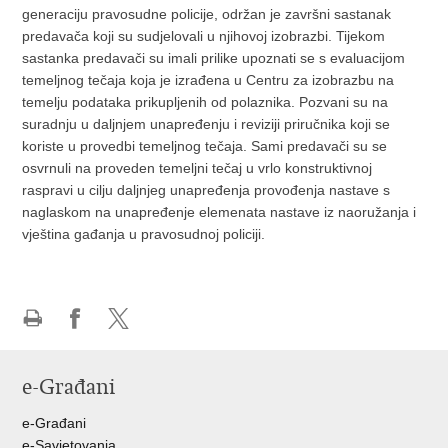
generaciju pravosudne policije, održan je završni sastanak
predavača koji su sudjelovali u njihovoj izobrazbi. Tijekom
sastanka predavači su imali prilike upoznati se s evaluacijom
temeljnog tečaja koja je izrađena u Centru za izobrazbu na
temelju podataka prikupljenih od polaznika. Pozvani su na
suradnju u daljnjem unapređenju i reviziji priručnika koji se
koriste u provedbi temeljnog tečaja. Sami predavači su se
osvrnuli na proveden temeljni tečaj u vrlo konstruktivnoj
raspravi u cilju daljnjeg unapređenja provođenja nastave s
naglaskom na unapređenje elemenata nastave iz naoružanja i
vještina gađanja u pravosudnoj policiji.
Ispiši
Podijeli
Podijeli
stranicu
na
na
e-Građani
Facebooku
Twitteru
e-Građani
e-Savjetovanja