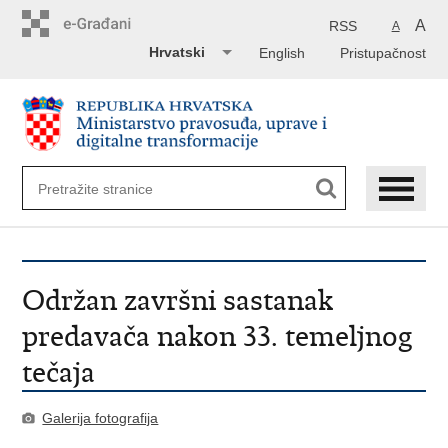
Preskoči
na
A
RSS
A
glavni
Hrvatski
English
Pristupačnost
sadržaj
Održan završni sastanak
predavača nakon 33. temeljnog
tečaja
Galerija fotografija