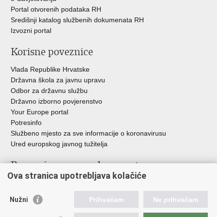
Portal otvorenih podataka RH
Središnji katalog službenih dokumenata RH
Izvozni portal
Korisne poveznice
Vlada Republike Hrvatske
Državna škola za javnu upravu
Odbor za državnu službu
Državno izborno povjerenstvo
Your Europe portal
Potresinfo
Službeno mjesto za sve informacije o koronavirusu
Ured europskog javnog tužitelja
Poveznice pravosudnog sustava
Ova stranica upotrebljava kolačiće
Portal sudova
Državno odvjetništvo
Nužni
Prihvaćam
Ne prihvaćam
Ured za suzbijanje korupcije i organiziranog kriminaliteta
Državno sudbeno vijeće