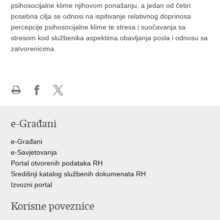
psihosocijalne klime njihovom ponašanju, a jedan od četiri
posebna cilja se odnosi na ispitivanje relativnog doprinosa
percepcije psihosocijalne klime te stresa i suočavanja sa
stresom kod službenika aspektima obavljanja posla i odnosu sa
zatvorenicima.
Ispiši
Podijeli
Podijeli
stranicu
na
na
e-Građani
Facebooku
Twitteru
e-Građani
e-Savjetovanja
Portal otvorenih podataka RH
Središnji katalog službenih dokumenata RH
Izvozni portal
Korisne poveznice