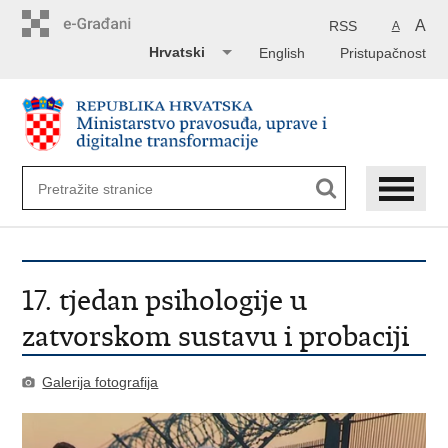
Preskoči
na
A
RSS
A
glavni
Hrvatski
English
Pristupačnost
sadržaj
17. tjedan psihologije u
zatvorskom sustavu i probaciji
Galerija fotografija