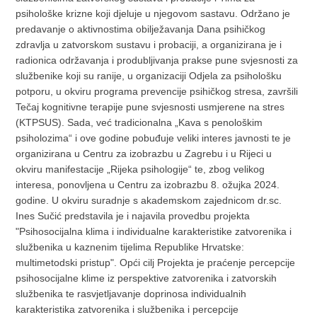
psihološke krizne koji djeluje u njegovom sastavu. Održano je
predavanje o aktivnostima obilježavanja Dana psihičkog
zdravlja u zatvorskom sustavu i probaciji, a organizirana je i
radionica održavanja i produbljivanja prakse pune svjesnosti za
službenike koji su ranije, u organizaciji Odjela za psihološku
potporu, u okviru programa prevencije psihičkog stresa, završili
Tečaj kognitivne terapije pune svjesnosti usmjerene na stres
(KTPSUS). Sada, već tradicionalna „Kava s penološkim
psiholozima“ i ove godine pobuđuje veliki interes javnosti te je
organizirana u Centru za izobrazbu u Zagrebu i u Rijeci u
okviru manifestacije „Rijeka psihologije“ te, zbog velikog
interesa, ponovljena u Centru za izobrazbu 8. ožujka 2024.
godine. U okviru suradnje s akademskom zajednicom dr.sc.
Ines Sučić predstavila je i najavila provedbu projekta
"Psihosocijalna klima i individualne karakteristike zatvorenika i
službenika u kaznenim tijelima Republike Hrvatske:
multimetodski pristup". Opći cilj Projekta je praćenje percepcije
psihosocijalne klime iz perspektive zatvorenika i zatvorskih
službenika te rasvjetljavanje doprinosa individualnih
karakteristika zatvorenika i službenika i percepcije