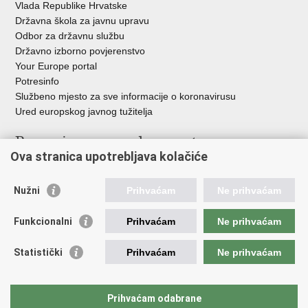
Vlada Republike Hrvatske
Državna škola za javnu upravu
Odbor za državnu službu
Državno izborno povjerenstvo
Your Europe portal
Potresinfo
Službeno mjesto za sve informacije o koronavirusu
Ured europskog javnog tužitelja
Poveznice pravosudnog sustava
Ova stranica upotrebljava kolačiće
Portal sudova
Državno odvjetništvo
Nužni
Prihvaćam
Ne prihvaćam
Ured za suzbijanje korupcije i organiziranog kriminaliteta
Državno sudbeno vijeće
Funkcionalni
Prihvaćam
Ne prihvaćam
Državnoodvjetničko vijeće
Pravosudna akademija
Statistički
Prihvaćam
Ne prihvaćam
Hrvatska odvjetnička komora
Hrvatska javnobilježnička komora
Europski pravosudni portal
Prihvaćam odabrane