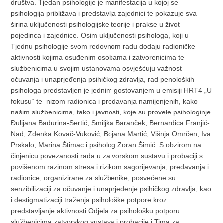
društva. Tjedan psihologije je manifestacija u kojoj se
psihologija približava i predstavlja zajednici te pokazuje sva
širina uključenosti psihologijske teorije i prakse u život
pojedinca i zajednice. Osim uključenosti psihologa, koji u
Tjednu psihologije svom redovnom radu dodaju radioničke
aktivnosti kojima osuđenim osobama i zatvorenicima te
službenicima u svojim ustanovama osvješćuju važnost
očuvanja i unaprjeđenja psihičkog zdravlja, rad penoloških
psihologa predstavljen je jednim gostovanjem u emisiji HRT4 „U
fokusu“ te nizom radionica i predavanja namijenjenih, kako
našim službenicima, tako i javnosti, koje su provele psihologinje
Đulijana Badurina-Sertić, Smiljka Baranček, Bernardica Franjić-
Nađ, Zdenka Kovač-Vuković, Bojana Martić, Višnja Omrčen, Iva
Prskalo, Marina Štimac i psiholog Zoran Šimić. S obzirom na
činjenicu povezanosti rada u zatvorskom sustavu i probaciji s
povišenom razinom stresa i rizikom sagorijevanja, predavanja i
radionice, organizirane za službenike, posvećene su
senzibilizaciji za očuvanje i unaprjeđenje psihičkog zdravlja, kao
i destigmatizaciji traženja psihološke potpore kroz
predstavljanje aktivnosti Odjela za psihološku potporu
službenicima zatvorskog sustava i probacije i Tima za