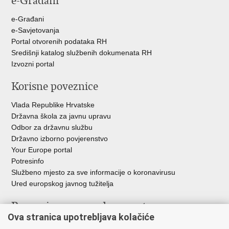
e-Građani
e-Građani
e-Savjetovanja
Portal otvorenih podataka RH
Središnji katalog službenih dokumenata RH
Izvozni portal
Korisne poveznice
Vlada Republike Hrvatske
Državna škola za javnu upravu
Odbor za državnu službu
Državno izborno povjerenstvo
Your Europe portal
Potresinfo
Službeno mjesto za sve informacije o koronavirusu
Ured europskog javnog tužitelja
Poveznice pravosudnog sustava
Ova stranica upotrebljava kolačiće
Portal sudova