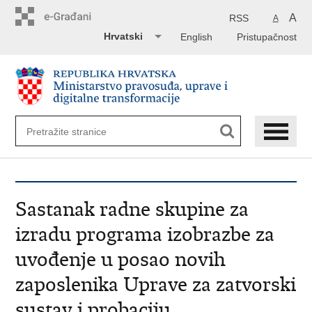
Preskoči
na
A
RSS
A
glavni
Hrvatski
English
Pristupačnost
sadržaj
Sastanak radne skupine za
izradu programa izobrazbe za
uvođenje u posao novih
zaposlenika Uprave za zatvorski
sustav i probaciju