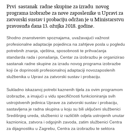
Prvi sastanak radne skupine za izradu novog
programa izobrazbe za nove zaposlenike u Upravi za
zatvorski sustav i probaciju održan je u Ministarstvu
pravosuđa dana 13. ožujka 2018. godine.
Shodno znanstvenim spoznajama, uvažavajući važnost
profesionalne adaptacije pojedinca na zahtjeve posla u pogledu
potrebnih znanja, vještina, sposobnosti te prihvaćanja
standarda rada i ponašanja, Centar za izobrazbu je organizirao
sastanak radne skupine za izradu novog programa izobrazbe
koji će doprinositi profesionalnoj adaptaciji novozaposlenih
službenika u Upravi za zatvorski sustav i probaciju.
Sukladno iskazanoj potrebi kaznenih tijela za ovim programom
izobrazbe, a imajući u vidu specifičnosti funkcioniranja svih
ustrojstvenih jedinica Uprave za zatvorski sustav i probaciju,
sastavljena je radna skupina u koju su bili uključeni službenici
Središnjeg ureda, službenici iz različitih odjela ustrojenih unutar
kaznionica, zatvora i odgojnih zavoda, zatim službenici Centra
za dijagnostiku u Zagrebu, Centra za izobrazbu te sektora