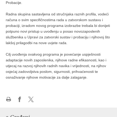
Probacije.
Radna skupina sastavljena od stručnjaka raznih profila, vodeći
računa o svim specifičnostima rada u zatvorskom sustavu i
probaciji, izradom novog programa izobrazbe trebala bi donijeti
potpuno novi pristup u uvođenju u posao novozaposlenih
službenika u Upravi za zatvorski sustav i probaciju i njihovoj što
lakšoj prilagodbi na nove uvjete rada.
Cilj uvođenja ovakvog programa je povećanje uspješnosti
adaptacije novih zaposlenika, njihove radne efikasnosti, kao i
utjecaj na razvoj njihovih radnih navika i vrijednosti, na njihov
osjećaj zadovoljstva poslom, sigurnosti, prihvaćenosti te
osnaživanje njihove motivacije za dalje zalaganje.
Ispiši
Podijeli
Podijeli
stranicu
na
na
Facebooku
Twitteru