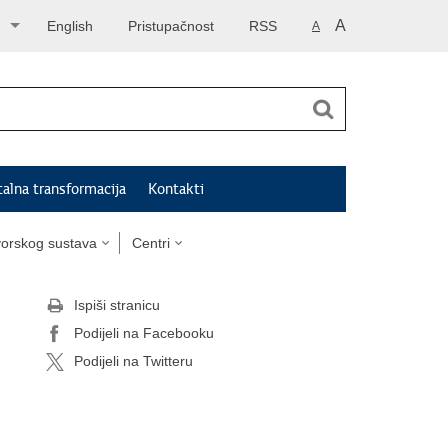
A
English
Pristupačnost
RSS
A
talna transformacija
Kontakti
tvorskog sustava
Centri
Ispiši stranicu
Podijeli na Facebooku
Podijeli na Twitteru