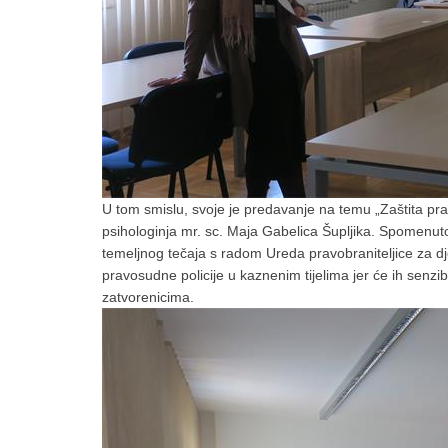
U tom smislu, svoje je predavanje na temu „Zaštita pra
psihologinja mr. sc. Maja Gabelica Šupljika. Spomenuto
temeljnog tečaja s radom Ureda pravobraniteljice za d
pravosudne policije u kaznenim tijelima jer će ih senzibil
zatvorenicima.