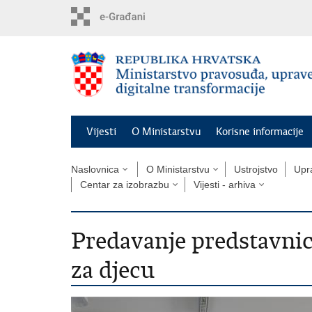
Preskoči
na
glavni
sadržaj
Vijesti
O Ministarstvu
Korisne informacije
Naslovnica
O Ministarstvu
Ustrojstvo
Upra
Centar za izobrazbu
Vijesti - arhiva
Predavanje predstavnic
za djecu