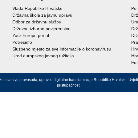
Vlada Republike Hrvatske
Por
Državna škola za javnu upravu
Drž
Odbor za državnu službu
Ure
Državno izborno povjerenstvo
Drž
Your Europe portal
Drž
Potresinfo
Pra
Službeno mjesto za sve informacije o koronavirusu
Hrv
Ured europskog javnog tužitelja
Hrv
Eur
inistarstvo pravosuđa, uprave i digitalne transformacije Republike Hrvatske.
Uvjeti
pristupačnosti
.