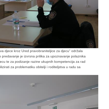
va djece kroz Ured pravobraniteljice za djecu“ održala
 predavanje je izvrsna prilika za upoznavanje polaznika
jecu te za podizanje razine ukupnih kompetencija za rad
izirati za problematiku obitelji i roditeljstva u radu sa