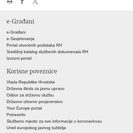
Ispiši
Podijeli
Podijeli
stranicu
na
na
e-Građani
Facebooku
Twitteru
e-Građani
e-Savjetovanja
Portal otvorenih podataka RH
Središnji katalog službenih dokumenata RH
Izvozni portal
Korisne poveznice
Vlada Republike Hrvatske
Državna škola za javnu upravu
Odbor za državnu službu
Državno izborno povjerenstvo
Your Europe portal
Potresinfo
Službeno mjesto za sve informacije o koronavirusu
Ured europskog javnog tužitelja