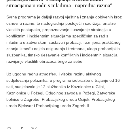
situacijama u radu s mladima - napredna razina“
Svrha programa je daljnji razvoj vještina i znanja dobivenih kroz
osnovnu razinu, te nadogradnja postojećih sadržaja, analize
vlastitih postupaka, prepoznavanje i usvajanje strategija u
konfliktnim i incidentnim situacijama specifičnim za rad s
mladima u zatvorskom sustavu i probaciji, razmjena praktičnog
znanja između odjela osiguranja i tretmana, uloga probacijskih
službenika, timsko rješavanje konfliktnih i incidentnih situacija,
razvijanje vlastitih obrazaca brige za sebe.
Uz ugodnu radnu atmosferu i visoku razinu aktivnog
sudjelovanja polaznika, u programu izobrazbe u trajanju od 16
sati, sudjelovalo je 12 službenika iz Kaznionice u Glini,
Kaznionice u Požegi, Odgojnog zavoda u Požegi, Zatvorske
bolnice u Zagrebu, Probacijskog ureda Osijek, Probacijskog
ureda Bjelovar i Probacijskog ureda Zagreb II.