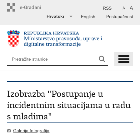
Preskoči
na
A
RSS
A
glavni
Hrvatski
English
Pristupačnost
sadržaj
Izobrazba "Postupanje u
incidentnim situacijama u radu
s mladima"
Galerija fotografija