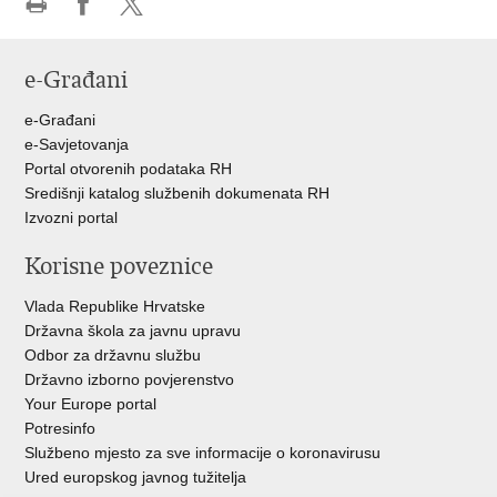
Ispiši
Podijeli
Podijeli
stranicu
na
na
e-Građani
Facebooku
Twitteru
e-Građani
e-Savjetovanja
Portal otvorenih podataka RH
Središnji katalog službenih dokumenata RH
Izvozni portal
Korisne poveznice
Vlada Republike Hrvatske
Državna škola za javnu upravu
Odbor za državnu službu
Državno izborno povjerenstvo
Your Europe portal
Potresinfo
Službeno mjesto za sve informacije o koronavirusu
Ured europskog javnog tužitelja