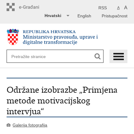
Preskoči
na
A
RSS
A
glavni
Hrvatski
English
Pristupačnost
sadržaj
Održane izobrazbe „Primjena
metode motivacijskog
intervjua“
Galerija fotografija