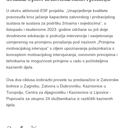
U okviru aktivnosti ESF projekta: „Unaprjeđenje kvalitete
pravosuđa kroz jačanje kapaciteta zatvorskog i probacijskog
sustava te sustava za podršku žrtvama i svjedocima“, u
listopadu i studenome 2023. godine održane su još dvije
dvodnevne edukacije iz područja intervencije i savjetovanja
usmjerenog na promjenu ponašanja pod nazivom „Primjena
motivacijskog intervjua“ s ciljem upoznavanja polaznika/ca s
konceptom motivacijskog intervjuiranja, osnovnim principima i
tehnikama te mogućnosti primjene u radu s počiniteljima
kaznenih djela.
Ova dva ciklusa izobrazbi provele su predavačice iz Zatvorske
bolnice u Zagrebu, Zatvora u Dubrovniku, Kaznionice u
Turopolju, Centra za dijagnostiku i Kaznionice iz Lipovice -
Popovače za ukupno 24 službenika/ca iz različitih kaznenih
tijela.