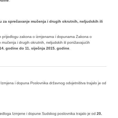
odine
.
a sprečavanje mučenja i drugih okrutnih, neljudskih ili
m prijedlogu zakona o izmjenama i dopunama Zakona o
čenja i drugih okrutnih, neljudskih ili ponižavajućih
14. godine do 11. siječnja 2015. godine
.
Izmjena i dopuna Poslovnika državnog odvjetništva trajalo je od
jedloga Izmjene i dopune Sudskog poslovnika trajalo je od
20.