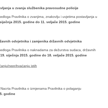
tavljanja u zvanja službenika pravosudne policije
edloga Pravilnika o zvanjima, znakovlju i uvjetima postavljanja u
 siječnja 2015. godine do 11. veljače 2015. godine
žavnih odvjetnika i zamjenika državnih odvjetnika
ijedloga Pravilnika o naknadama za dežurstva sudaca, državnih
d
19. siječnja 2015. godine do 18. veljače 2015. godine
ćanju/neprihvaćanju istih
 Nacrta Pravilnika o izmjenama Pravilnika o polaganju
15. godine