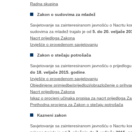
Radna skupina
Zakon o sudovima za mladež
Savjetovanje sa zainteresiranom javnošću o Nacrtu 
sudovima za mladež trajalo je od
5. do 20. veljače 2
Nacrt prijedloga Zakona
Izvješće o provedenom savjetovanju
Zakon o stečaju potrošača
Savjetovanje sa zainteresiranom javnošću o prijedlogu
do 18. veljače 2015. godine
.
Izvješće o provedenom savjetovanju
Objedinjene primjedbe/prijedlozi/obrazloženje o prihva
Nacrt prijedloga Zakona
Iskaz o procjeni učinaka propisa za nacrt prijedloga Z
Prethodna procjena za Zakon o stečaju potrošača
Kazneni zakon
Savjetovanje sa zainteresiranom javnošću o Nacrtu 