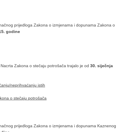
konačnog prijedloga Zakona o izmjenama i dopunama Zakona o
015. godine
 Nacrta Zakona o stečaju potrošača trajalo je od
30. siječnja
ćanju/neprihvaćanju istih
akona o stečaju potrošača
konačnog prijedloga Zakona o izmjenama i dopunama Kaznenog