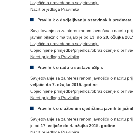
Izvješće o provedenom savjetovanju
Nacrt prijedloga Pravilnika
Pravilnik o dodjeljivanju ostavinskih predmeta 
Savjetovanje sa zainteresiranom javnošću o nacrtu prij
javnim bilježnicima trajalo je od
13. do 28. ožujka 201
Izvješće o provedenom savjetovanju
Objedinjene primjedbe/prijedlozi/obrazloženje o prihva
Nacrt prijedloga Pravilnika
Pravilnik o radu u sustavu eSpis
Savjetovanje sa zainteresiranom javnošću o nacrtu prij
veljače do 7. ožujka 2015. godine
.
Objedinjene primjedbe/prijedlozi/obrazloženje o prihva
Nacrt prijedloga Pravilnika
Pravilnik o službenim sjedištima javnih bilježni
Savjetovanje sa zainteresiranom javnošću o nacrtu prije
je od
17. veljače do 4. ožujka 2015. godine
Nacrt prijedloga Pravilnika