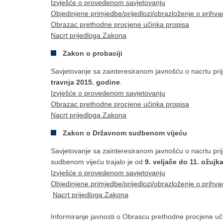
Izvješće o provedenom savjetovanju
Objedinjene primjedbe/prijedlozi/obrazloženje o prihva
Obrazac prethodne procjene učinka propisa
Nacrt prijedloga Zakona
Zakon o probaciji
Savjetovanje sa zainteresiranom javnošću o nacrtu prij
travnja 2015. godine
.
Izvješće o provedenom savjetovanju
Obrazac prethodne procjene učinka propisa
Nacrt prijedloga Zakona
Zakon o Državnom sudbenom vijeću
Savjetovanje sa zainteresiranom javnošću o nacrtu 
sudbenom vijeću trajalo je od
9. veljače do 11. ožujk
Izvješće o provedenom savjetovanju
Objedinjene primjedbe/prijedlozi/obrazloženje o prihva
Nacrt prijedloga Zakona
Informiranje javnosti o Obrascu prethodne procjene 