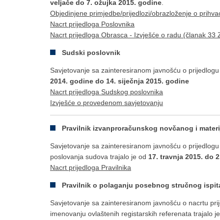
veljače do 7. ožujka 2015. godine
.
Objedinjene primjedbe/prijedlozi/obrazloženje o prihva
Nacrt prijedloga Poslovnika
Nacrt prijedloga Obrasca - Izvješće o radu (članak 3
Sudski poslovnik
Savjetovanje sa zainteresiranom javnošću o prijedlog
2014. godine do 14. siječnja 2015. godine
Nacrt prijedloga Sudskog poslovnika
Izvješće o provedenom savjetovanju
Pravilnik izvanproračunskog novčanog i mater
Savjetovanje sa zainteresiranom javnošću o prijedlogu
poslovanja sudova trajalo je od
17. travnja 2015. do 
Nacrt prijedloga Pravilnika
Pravilnik o polaganju posebnog stručnog ispita
Savjetovanje sa zainteresiranom javnošću o nacrtu prij
imenovanju ovlaštenih registarskih referenata trajalo j