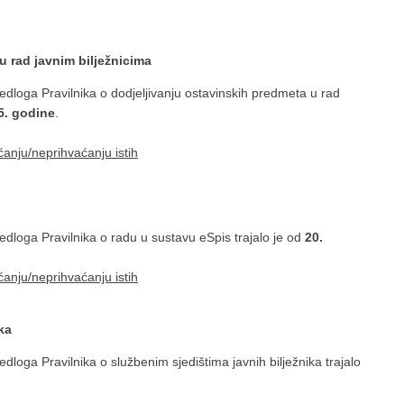
u rad javnim bilježnicima
edloga Pravilnika o dodjeljivanju ostavinskih predmeta u rad
5. godine
.
ćanju/neprihvaćanju istih
edloga Pravilnika o radu u sustavu eSpis trajalo je od
20.
ćanju/neprihvaćanju istih
ka
dloga Pravilnika o službenim sjedištima javnih bilježnika trajalo