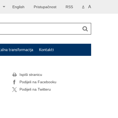
A
English
Pristupačnost
RSS
A
talna transformacija
Kontakti
Ispiši stranicu
Podijeli na Facebooku
Podijeli na Twitteru