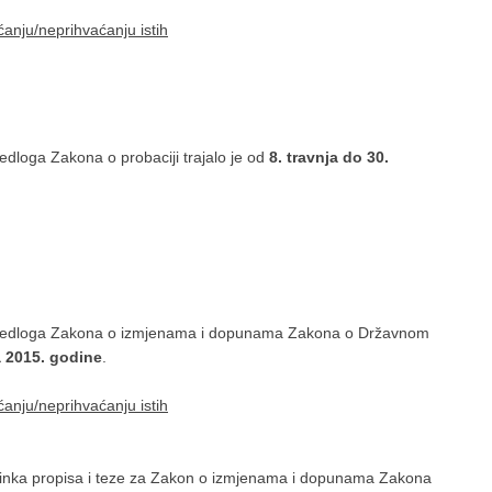
ćanju/neprihvaćanju istih
edloga Zakona o probaciji trajalo je od
8. travnja do 30.
prijedloga Zakona o izmjenama i dopunama Zakona o Državnom
a 2015. godine
.
ćanju/neprihvaćanju istih
učinka propisa i teze za Zakon o izmjenama i dopunama Zakona