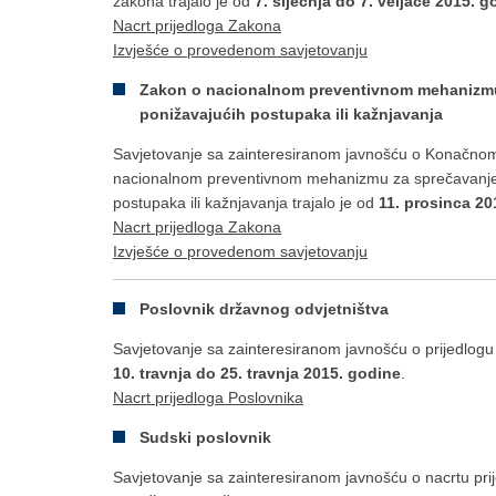
zakona trajalo je od
7. siječnja do 7. veljače 2015. g
Nacrt prijedloga Zakona
Izvješće o provedenom savjetovanju
Zakon o nacionalnom preventivnom mehanizmu z
ponižavajućih postupaka ili kažnjavanja
Savjetovanje sa zainteresiranom javnošću o Konačno
nacionalnom preventivnom mehanizmu za sprečavanje mu
postupaka ili kažnjavanja trajalo je od
11. prosinca 20
Nacrt prijedloga Zakona
Izvješće o provedenom savjetovanju
Poslovnik državnog odvjetništva
Savjetovanje sa zainteresiranom javnošću o prijedlogu 
10. travnja do 25. travnja 2015. godine
.
Nacrt prijedloga Poslovnika
Sudski poslovnik
Savjetovanje sa zainteresiranom javnošću o nacrtu pri