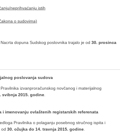
ćanju/neprihvaćanju istih
3 Zakona o sudovima)
u Nacrta dopuna Sudskog poslovnika trajalo je od
30. prosinca
ijalnog poslovanja sudova
 Pravilnika izvanproračunskog novčanog i materijalnog
2. svibnja 2015. godine
.
 i imenovanju ovlaštenih registarskih referenata
edloga Pravilnika o polaganju posebnog stručnog ispita i
e od
30. ožujka do 14. travnja 2015. godine
.