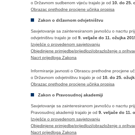
o Državnom sudbenom vijeću trajalo je od
10. do 25. 
Obrazac prethodne procjene učinka propisa
Zakon o državnom odvjetništvu
Savjetovanje sa zainteresiranom javnošću o nacrtu 
odvjetništvu trajalo je od
9. veljače do 11. ožujka 20
Izvješće o provedenom savjetovanju
Objedinjene primjedbe/prijedlozi/obrazloženje o prihva
Nacrt prijedloga Zakona
Informiranje javnosti o Obrascu prethodne procjene 
o Državnom odvjetništvu trajalo je od
10. do 25. ožuj
Obrazac prethodne procjene učinka propisa
Zakon o Pravosudnoj akademiji
Savjetovanje sa zainteresiranom javnošću o nacrtu p
Pravosudnoj akademiji trajalo je od
9. veljače do 11.
Izvješće o provedenom savjetovanju
Objedinjene primjedbe/prijedlozi/obrazloženje o prihva
Nacrt prijedloga Zakona