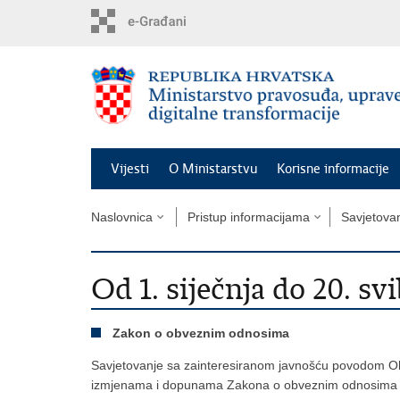
Preskoči
na
glavni
sadržaj
Vijesti
O Ministarstvu
Korisne informacije
Naslovnica
Pristup informacijama
Savjetova
Od 1. siječnja do 20. sv
Zakon o obveznim odnosima
Savjetovanje sa zainteresiranom javnošću povodom Ob
izmjenama i dopunama Zakona o obveznim odnosima t