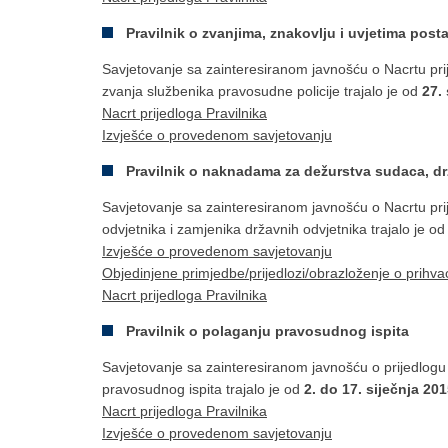
Pravilnik o zvanjima, znakovlju i uvjetima pos
Savjetovanje sa zainteresiranom javnošću o Nacrtu prij
zvanja službenika pravosudne policije trajalo je od
27.
Nacrt prijedloga Pravilnika
Izvješće o provedenom savjetovanju
Pravilnik o naknadama za dežurstva sudaca, dr
Savjetovanje sa zainteresiranom javnošću o Nacrtu pr
odvjetnika i zamjenika državnih odvjetnika trajalo je o
Izvješće o provedenom savjetovanju
Objedinjene primjedbe/prijedlozi/obrazloženje o prihva
Nacrt prijedloga Pravilnika
Pravilnik o polaganju pravosudnog ispita
Savjetovanje sa zainteresiranom javnošću o prijedlogu
pravosudnog ispita trajalo je od
2. do 17. siječnja 20
Nacrt prijedloga Pravilnika
Izvješće o provedenom savjetovanju