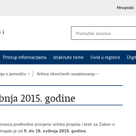
Hrvatski
Pristup informacijama
Istaknute teme
Uvid u registre
Digi
nja s javnošću
Arhiva okončanih savjetovanja
ibnja 2015. godine
rasca prethodne procjene učinka propisa i teze za Zakon o
rajalo je od
5. do 19. svibnja 2015. godine
.