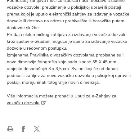
Podnositelj zahtjeva moći će izabrati način dostave izrađene
vozačke dozvole: preuzimanje u policijskoj upravi ili postaji
prema kojoj je uputio elektronički zahtjev za izdavanje vozačke
dozvole ili dostava na adresu prebivališta ili boravišta putem
dostavne službe.
Predaja elektroničkog zahtjeva za izdavanje vozačke dozvole
kroz sustav e-Građani moguće je samo za izdavanje vozačke
dozvole u redovnom postupku.
Izmjenama Pravilnika o vozačkim dozvolama propisane su i
nove dimenzije fotografija koje sada iznose 35 X 45 mm
umjesto dosadašnjih 3 x 3,5 cm. Svi oni koji će od danas
podnositi zahtjev za novu vozačku dozvolu u policijskoj upravi ili
postaji, moraju imati fotografije novih dimenzija.
Više informacija možete pronaći u
Uputi za e-Zahtjev za
vozačku dozvolu
.
Ispiši
Podijeli
Podijeli