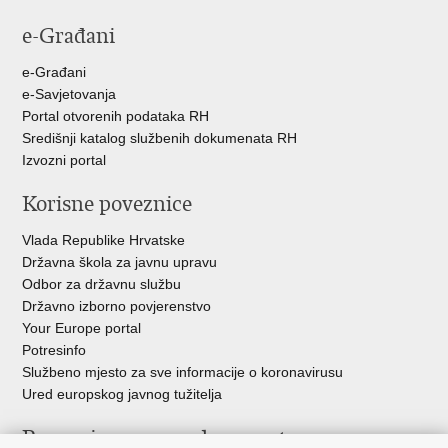
stranicu
na
na
e-Građani
Facebooku
Twitteru
e-Građani
e-Savjetovanja
Portal otvorenih podataka RH
Središnji katalog službenih dokumenata RH
Izvozni portal
Korisne poveznice
Vlada Republike Hrvatske
Državna škola za javnu upravu
Odbor za državnu službu
Državno izborno povjerenstvo
Your Europe portal
Potresinfo
Službeno mjesto za sve informacije o koronavirusu
Ured europskog javnog tužitelja
Poveznice pravosudnog sustava