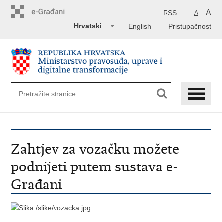
Preskoči
na
A
RSS
A
glavni
Hrvatski
English
Pristupačnost
sadržaj
Zahtjev za vozačku možete
podnijeti putem sustava e-
Građani