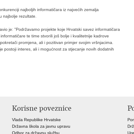
onkurenciji najboljih informatičara iz najvećih zemalja
 najbolje rezultate.
zjavio je: "Podržavamo projekte koje Hrvatski savez informatičara
rmatičare te time stvorili još bolje i kvalitetnije kadrove
okretači promjena, ali i pozitivan primjer svojim vršnjacima.
 postoji interes, ali i mogućnost za stjecanje novih dodatnih
Korisne poveznice
P
Vlada Republike Hrvatske
Por
Državna škola za javnu upravu
Drž
Odbor za državnu službu
Ure