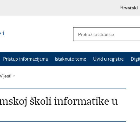
Hrvatski
Pristup informacijama
Istaknute teme
Uvid u registre
Digi
Vijesti
imskoj školi informatike u