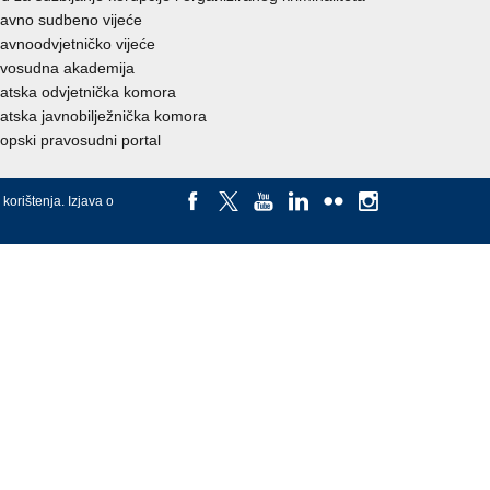
avno sudbeno vijeće
avnoodvjetničko vijeće
vosudna akademija
atska odvjetnička komora
atska javnobilježnička komora
opski pravosudni portal
 korištenja
.
Izjava o