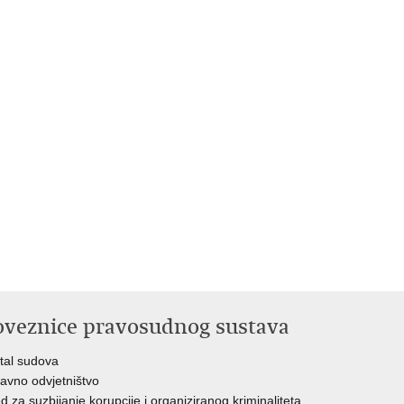
oveznice pravosudnog sustava
tal sudova
avno odvjetništvo
d za suzbijanje korupcije i organiziranog kriminaliteta