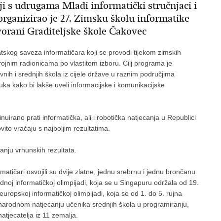
i s udrugama Mladi informatički stručnjaci i
anizirao je 27. Zimsku školu informatike
dvorani Graditeljske škole Čakovec
tskog saveza informatičara koji se provodi tijekom zimskih
 brojnim radionicama po vlastitom izboru. Cilj programa je
nih i srednjih škola iz cijele države u raznim područjima
ruka kako bi lakše uveli informacijske i komunikacijske
nuirano prati informatička, ali i robotička natjecanja u Republici
vito vraćaju s najboljim rezultatima.
anju vrhunskih rezultata.
matičari osvojili su dvije zlatne, jednu srebrnu i jednu brončanu
noj informatičkoj olimpijadi, koja se u Singapuru održala od 19.
oeuropskoj informatičkoj olimpijadi, koja se od 1. do 5. rujna
narodnom natjecanju učenika srednjih škola u programiranju,
tjecatelja iz 11 zemalja.