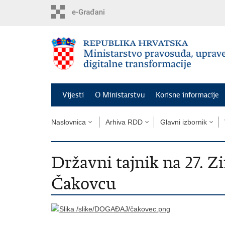
Preskoči
na
glavni
sadržaj
Vijesti
O Ministarstvu
Korisne informacije
Naslovnica
Arhiva RDD
Glavni izbornik
Državni tajnik na 27. Z
Čakovcu