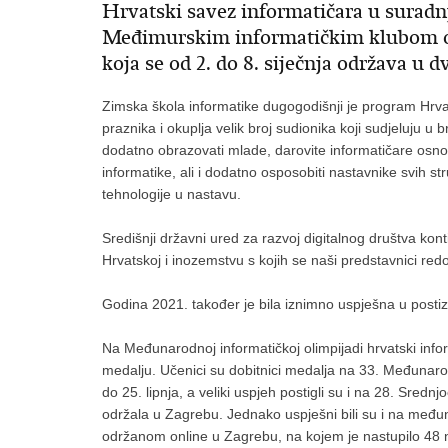
Hrvatski savez informatičara u suradnj
Međimurskim informatičkim klubom org
koja se od 2. do 8. siječnja održava u 
Zimska škola informatike dugogodišnji je program Hrva
praznika i okuplja velik broj sudionika koji sudjeluju u
dodatno obrazovati mlade, darovite informatičare osnov
informatike, ali i dodatno osposobiti nastavnike svih st
tehnologije u nastavu.
Središnji državni ured za razvoj digitalnog društva konti
Hrvatskoj i inozemstvu s kojih se naši predstavnici redo
Godina 2021. također je bila iznimno uspješna u postiz
Na Međunarodnoj informatičkoj olimpijadi hrvatski infor
medalju. Učenici su dobitnici medalja na 33. Međunarod
do 25. lipnja, a veliki uspjeh postigli su i na 28. Srednj
održala u Zagrebu. Jednako uspješni bili su i na među
održanom online u Zagrebu, na kojem je nastupilo 48 na