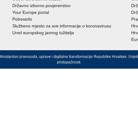
Državno izborno povjerenstvo
Drž
Your Europe portal
Drž
Potresinfo
Pra
Službeno mjesto za sve informacije o koronavirusu
Hrv
Ured europskog javnog tužitelja
Hrv
Eur
inistarstvo pravosuđa, uprave i digitalne transformacije Republike Hrvatske.
Uvjeti
pristupačnosti
.