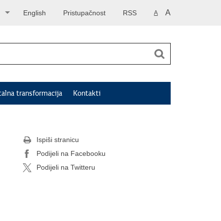
A
English
Pristupačnost
RSS
A
talna transformacija
Kontakti
Ispiši stranicu
Podijeli na Facebooku
Podijeli na Twitteru