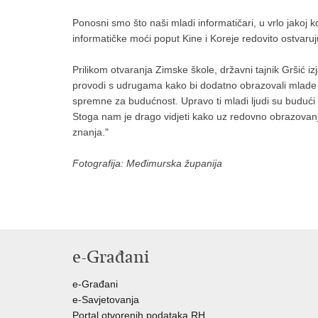
Ponosni smo što naši mladi informatičari, u vrlo jakoj k
informatičke moći poput Kine i Koreje redovito ostvaruju
Prilikom otvaranja Zimske škole, državni tajnik Gršić i
provodi s udrugama kako bi dodatno obrazovali mlade info
spremne za budućnost. Upravo ti mladi ljudi su budući p
Stoga nam je drago vidjeti kako uz redovno obrazovanje
znanja."
Fotografija: Međimurska županija
e-Građani
e-Građani
e-Savjetovanja
Portal otvorenih podataka RH