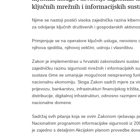
ključnih mrežnih i informacijskih sus
Njime se nastoji postići visoka zajednička razina kibe
za odvijanje ključnih društvenih i gospodarskih aktivnosti
Primjenjuje se na operatore ključnih usluga, neovisno o t
njihova sjedišta, njihovoj veličini, ustroju i vlasništvu.
Zakon je implementirao u hrvatski zakonodavni sustav 
zajedničku razinu sigurnosti mrežnih i informacijskih su
sustava čime se umanjuje mogućnost neispravnog funkci
nacionalnu ekonomiju. Stoga Zakon sadrži mjere za viso
prijevozu, bankarstvu, infrastrukturi financijskog tržiš
distribucije, digitalnoj infrastrukturi, odnosno razmjen
nacionalne domene.
Sadržaj svih pitanja koja se ovim Zakonom rješavaju pred
Nacionalnim programom informacijske sigurnosti iz 2005
je zajedno s detaljnim Akcijskim planom provedbe don