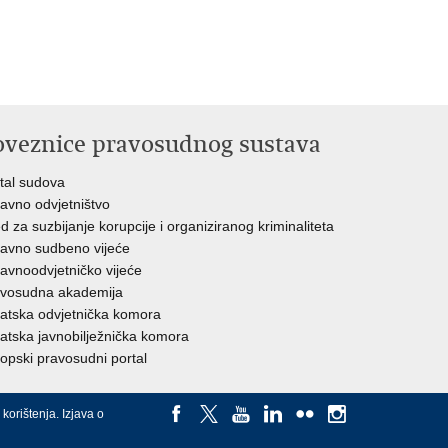
oveznice pravosudnog sustava
tal sudova
avno odvjetništvo
d za suzbijanje korupcije i organiziranog kriminaliteta
avno sudbeno vijeće
avnoodvjetničko vijeće
vosudna akademija
atska odvjetnička komora
atska javnobilježnička komora
opski pravosudni portal
 korištenja
.
Izjava o