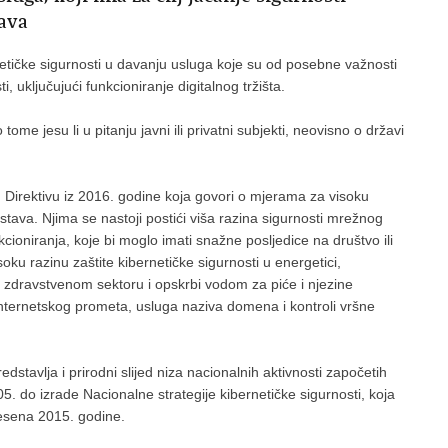
tava
rnetičke sigurnosti u davanju usluga koje su od posebne važnosti
, uključujući funkcioniranje digitalnog tržišta.
ome jesu li u pitanju javni ili privatni subjekti, neovisno o državi
Direktivu iz 2016. godine koja govori o mjerama za visoku
stava. Njima se nastoji postići viša razina sigurnosti mrežnog
oniranja, koje bi moglo imati snažne posljedice na društvo ili
ku razinu zaštite kibernetičke sigurnosti u energetici,
ta, zdravstvenom sektoru i opskrbi vodom za piće i njezine
i internetskog prometa, usluga naziva domena i kontroli vršne
stavlja i prirodni slijed niza nacionalnih aktivnosti započetih
. do izrade Nacionalne strategije kibernetičke sigurnosti, koja
esena 2015. godine.