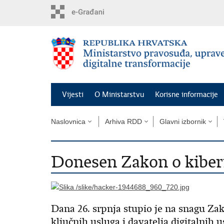
Preskoči
na
glavni
sadržaj
Vijesti
O Ministarstvu
Korisne informacije
Naslovnica
Arhiva RDD
Glavni izbornik
Donesen Zakon o kibern
Dana 26. srpnja stupio je na snagu Zak
ključnih usluga i davatelja digitalnih us