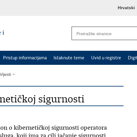
Hrvatski
Pristup informacijama
Istaknute teme
Uvid u registre
Digi
Vijesti
etičkoj sigurnosti
on o kibernetičkoj sigurnosti operatora
luga, koji ima za cilj jačanje sigurnosti