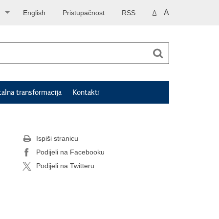
A
English
Pristupačnost
RSS
A
talna transformacija
Kontakti
Ispiši stranicu
Podijeli na Facebooku
Podijeli na Twitteru