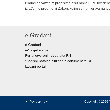
Budući da važećim propisima nisu ranije u RH uvedene 
izrađen je predmetni Zakon, kojim se namjerava na jed
e-Građani
e-Građani
e-Savjetovanja
Portal otvorenih podataka RH
Središnji katalog službenih dokumenata RH
Izvozni portal
Povratak na vrh
Copyright © 2026 M