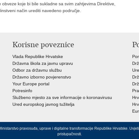
obveze koje bi bile sukladne sa svim zahtjevima Direktive,
instveni način urediti navedeno područje.
Korisne poveznice
P
Vlada Republike Hrvatske
Por
Državna škola za javnu upravu
Drž
Odbor za državnu službu
Ure
Državno izborno povjerenstvo
Drž
Your Europe portal
Drž
Potresinfo
Pra
Službeno mjesto za sve informacije o koronavirusu
Hrv
Ured europskog javnog tužitelja
Hrv
Eur
inistarstvo pravosuđa, uprave i digitalne transformacije Republike Hrvatske.
Uvjeti
pristupačnosti
.