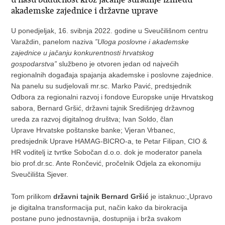
akademske zajednice i državne uprave
U ponedjeljak, 16. svibnja 2022. godine u Sveučilišnom centru
Varaždin, panelom naziva
”Uloga poslovne i akademske
zajednice u jačanju konkurentnosti hrvatskog
gospodarstva”
službeno je otvoren jedan od najvećih
regionalnih događaja spajanja akademske i poslovne zajednice.
Na panelu su sudjelovali mr.sc. Marko Pavić, predsjednik
Odbora za regionalni razvoj i fondove Europske unije Hrvatskog
sabora, Bernard Gršić, državni tajnik Središnjeg državnog
ureda za razvoj digitalnog društva; Ivan Soldo, član
Uprave Hrvatske poštanske banke; Vjeran Vrbanec,
predsjednik Uprave HAMAG-BICRO-a, te Petar Filipan, CIO &
HR voditelj iz tvrtke Sobočan d.o.o. dok je moderator panela
bio prof.dr.sc. Ante Rončević, pročelnik Odjela za ekonomiju
Sveučilišta Sjever.
Tom prilikom
državni tajnik Bernard Gršić
je istaknuo:„Upravo
je digitalna transformacija put, način kako da birokracija
postane puno jednostavnija, dostupnija i brža svakom