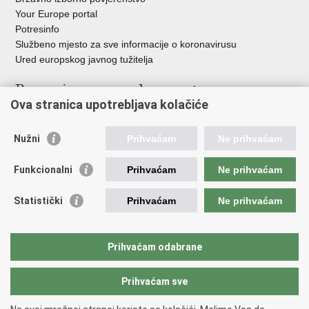
Your Europe portal
Potresinfo
Službeno mjesto za sve informacije o koronavirusu
Ured europskog javnog tužitelja
Poveznice pravosudnog sustava
Ova stranica upotrebljava kolačiće
Portal sudova
Državno odvjetništvo
Nužni
Prihvaćam
Ne prihvaćam
Ured za suzbijanje korupcije i organiziranog kriminaliteta
Državno sudbeno vijeće
Funkcionalni
Prihvaćam
Ne prihvaćam
Državnoodvjetničko vijeće
Pravosudna akademija
Statistički
Prihvaćam
Ne prihvaćam
Hrvatska odvjetnička komora
Hrvatska javnobilježnička komora
Europski pravosudni portal
Prihvaćam odabrane
Prihvaćam sve
Povratak na vrh
Copyright © 2026 Ministarstvo pravosuđa, uprave i digitalne