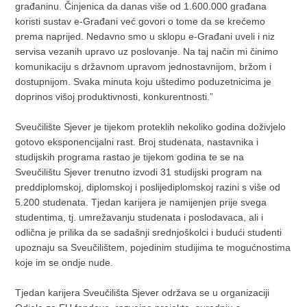
građaninu. Činjenica da danas više od 1.600.000 građana
koristi sustav e-Građani već govori o tome da se krećemo
prema naprijed. Nedavno smo u sklopu e-Građani uveli i niz
servisa vezanih upravo uz poslovanje. Na taj način mi činimo
komunikaciju s državnom upravom jednostavnijom, bržom i
dostupnijom. Svaka minuta koju uštedimo poduzetnicima je
doprinos višoj produktivnosti, konkurentnosti.”
Sveučilište Sjever je tijekom proteklih nekoliko godina doživjelo
gotovo eksponencijalni rast. Broj studenata, nastavnika i
studijskih programa rastao je tijekom godina te se na
Sveučilištu Sjever trenutno izvodi 31 studijski program na
preddiplomskoj, diplomskoj i poslijediplomskoj razini s više od
5.200 studenata. Tjedan karijera je namijenjen prije svega
studentima, tj. umrežavanju studenata i poslodavaca, ali i
odlična je prilika da se sadašnji srednjoškolci i budući studenti
upoznaju sa Sveučilištem, pojedinim studijima te mogućnostima
koje im se ondje nude.
Tjedan karijera Sveučilišta Sjever održava se u organizaciji