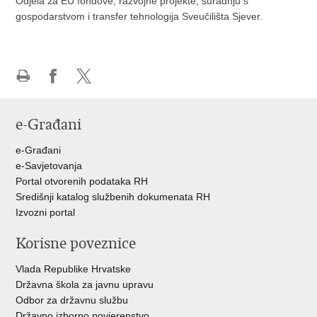
Odjela za EU fondove, razvojne projekte, suradnju s
gospodarstvom i transfer tehnologija Sveučilišta Sjever.
Ispiši
Podijeli
Podijeli
stranicu
na
na
e-Građani
Facebooku
Twitteru
e-Građani
e-Savjetovanja
Portal otvorenih podataka RH
Središnji katalog službenih dokumenata RH
Izvozni portal
Korisne poveznice
Vlada Republike Hrvatske
Državna škola za javnu upravu
Odbor za državnu službu
Državno izborno povjerenstvo