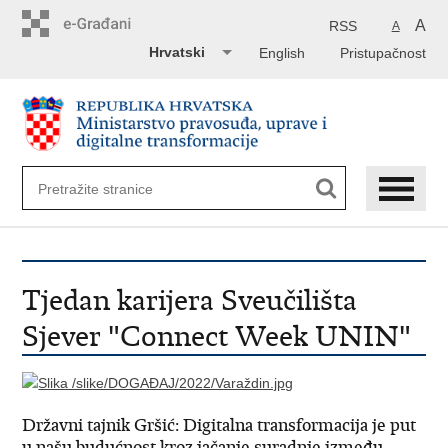
Preskoči
na
A
RSS
A
glavni
Hrvatski
English
Pristupačnost
sadržaj
Tjedan karijera Sveučilišta
Sjever "Connect Week UNIN"
Državni tajnik Gršić: Digitalna transformacija je put
u našu budućnost kroz jačanje suradnje između