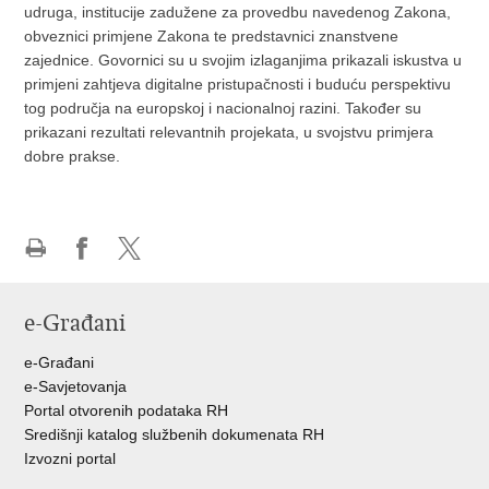
udruga, institucije zadužene za provedbu navedenog Zakona,
obveznici primjene Zakona te predstavnici znanstvene
zajednice. Govornici su u svojim izlaganjima prikazali iskustva u
primjeni zahtjeva digitalne pristupačnosti i buduću perspektivu
tog područja na europskoj i nacionalnoj razini. Također su
prikazani rezultati relevantnih projekata, u svojstvu primjera
dobre prakse.
Ispiši
Podijeli
Podijeli
stranicu
na
na
e-Građani
Facebooku
Twitteru
e-Građani
e-Savjetovanja
Portal otvorenih podataka RH
Središnji katalog službenih dokumenata RH
Izvozni portal