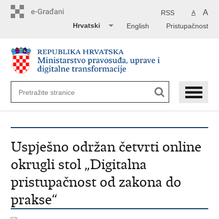
Preskoči
na
A
RSS
A
glavni
Hrvatski
English
Pristupačnost
sadržaj
Uspješno održan četvrti online
okrugli stol „Digitalna
pristupačnost od zakona do
prakse“