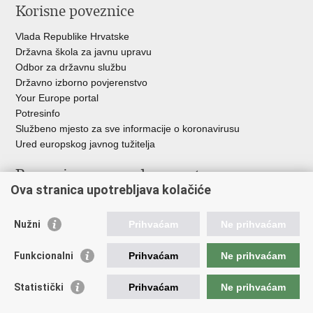
Korisne poveznice
Vlada Republike Hrvatske
Državna škola za javnu upravu
Odbor za državnu službu
Državno izborno povjerenstvo
Your Europe portal
Potresinfo
Službeno mjesto za sve informacije o koronavirusu
Ured europskog javnog tužitelja
Poveznice pravosudnog sustava
Ova stranica upotrebljava kolačiće
Portal sudova
Državno odvjetništvo
Nužni
Prihvaćam
Ne prihvaćam
Ured za suzbijanje korupcije i organiziranog kriminaliteta
Državno sudbeno vijeće
Funkcionalni
Prihvaćam
Ne prihvaćam
Državnoodvjetničko vijeće
Pravosudna akademija
Statistički
Prihvaćam
Ne prihvaćam
Hrvatska odvjetnička komora
Hrvatska javnobilježnička komora