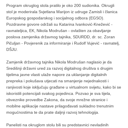
Program okruglog stola pratilo je oko 200 sudionika. Okrugli
stol je moderirala Svjetlana Marijon iz udruge Zamisli i članica
Europskog gospodarskog i socijalnog odbora (EGSO).
Pozdravne govore održali su Katarina Ivanković-Knežević -
ravnateljica, EK, Nikola Modrušan - ovlašten za obavljanje
poslova zamjenika državnog tajnika, SDURDD, dr. sc. Zoran
Pičuljan - Povjerenik za informiranje i Rudolf Vujević - ravnatelj,
DŠJU.
Zamjenik državnog tajnika Nikola Modrušan naglasio je da
Središnji državni ured za razvoj digitalnog društva s drugim
tijelima javne vlasti ulaže napore za uklanjanje digitalnih
prepreka i pokušava utjecati na smanjenje nejednakosti i
ranjivosti koje isključuju građane u virtualnom svijetu, kako bi se
iskoristili potencijali svakog pojedinca. Pozvao je sva tijela,
obveznike provedbe Zakona, da svoje mrežne stranice i
mobilne aplikacije nastave prilagođavati sukladno trenutnim
mogućnostima te da prate daljnji razvoj tehnologija.
Panelisti na okruglom stolu bili su predstavnici nevladinih