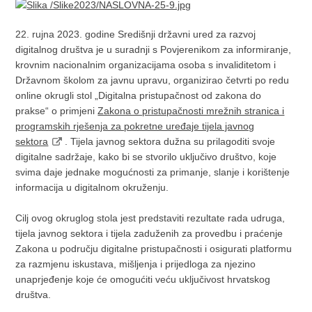
22. rujna 2023. godine Središnji državni ured za razvoj
digitalnog društva je u suradnji s Povjerenikom za informiranje,
krovnim nacionalnim organizacijama osoba s invaliditetom i
Državnom školom za javnu upravu, organizirao četvrti po redu
online okrugli stol „Digitalna pristupačnost od zakona do
prakse“ o primjeni
Zakona o pristupačnosti mrežnih stranica i
programskih rješenja za pokretne uređaje tijela javnog
sektora
. Tijela javnog sektora dužna su prilagoditi svoje
digitalne sadržaje, kako bi se stvorilo uključivo društvo, koje
svima daje jednake mogućnosti za primanje, slanje i korištenje
informacija u digitalnom okruženju.
Cilj ovog okruglog stola jest predstaviti rezultate rada udruga,
tijela javnog sektora i tijela zaduženih za provedbu i praćenje
Zakona u području digitalne pristupačnosti i osigurati platformu
za razmjenu iskustava, mišljenja i prijedloga za njezino
unaprjeđenje koje će omogućiti veću uključivost hrvatskog
društva.