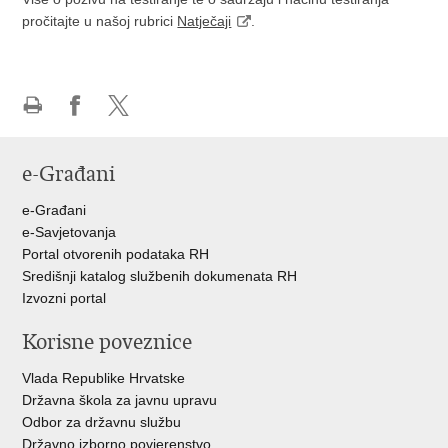
pročitajte u našoj rubrici
Natječaji
.
Ispiši
Podijeli
Podijeli
stranicu
na
na
e-Građani
Facebooku
Twitteru
e-Građani
e-Savjetovanja
Portal otvorenih podataka RH
Središnji katalog službenih dokumenata RH
Izvozni portal
Korisne poveznice
Vlada Republike Hrvatske
Državna škola za javnu upravu
Odbor za državnu službu
Državno izborno povjerenstvo