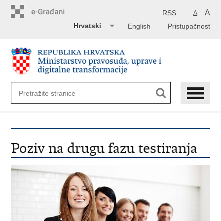
Preskoči
na
A
RSS
A
glavni
Hrvatski
English
Pristupačnost
sadržaj
Poziv na drugu fazu testiranja