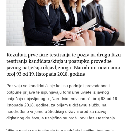
Rezultati prve faze testiranja te poziv na drugu fazu
testiranja kandidata/kinja u postupku provedbe
javnog natječaja objavljenog u Narodnim novinama
broj 93 od 19. listopada 2018. godine
Pozivaju se kandidati/kinje koji su podnijeli pravodobne i
potpune prijave te ispunjavaju formalne uvjete iz javnog
natječaja objavljenog u „Narodnim novinama“, broj 93 od 19.
listopada 2018. godine, za prijam u državnu službu na
neodređeno vrijeme u Središnji državni ured za razvoj
digitalnog društva, a uspješno su prošli prvu fazu testiranja.
Više o pozivu na testiranje te o sadržaju i načinu testiranja