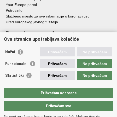
Your Europe portal
Potresinfo
Službeno mjesto za sve informacije o koronavirusu
Ured europskog javnog tužitelja
Poveznice pravosudnog sustava
Ova stranica upotrebljava kolačiće
Portal sudova
Državno odvjetništvo
Nužni
Prihvaćam
Ne prihvaćam
Ured za suzbijanje korupcije i organiziranog kriminaliteta
Državno sudbeno vijeće
Funkcionalni
Prihvaćam
Ne prihvaćam
Državnoodvjetničko vijeće
Pravosudna akademija
Statistički
Prihvaćam
Ne prihvaćam
Hrvatska odvjetnička komora
Hrvatska javnobilježnička komora
Europski pravosudni portal
Prihvaćam odabrane
Prihvaćam sve
Povratak na vrh
Copyright © 2026 Ministarstvo pravosuđa, uprave i digitalne
Na ovoj mrežnoj stranci koriste se kolačići. Molimo Vas da