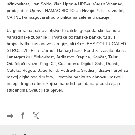
učinkovitost, Ivan Soldo, član Uprave HPB-a, Vjeran Vrbanec,
predsjednik Uprave HAMAG BICRO-a i Hrvoje Puljiz, ravnatelj
CARNET-a razgovarali su o prilikama zelene tranzicije.
Uz generalno pokroviteljstvo Hrvatske gospodarske komore,
Varaždinske županije i Hrvatske poštanske banke, tu su i
brojne tvrtke i ustanove iz regije, ali i šire -BHS CORRUGATED
STROJEVI , Fina, Carnet, Hamag Bicro, Fond za zaštitu okoliša
i energetsku učinkovitost, Jedinstvo Krapina, Končar, Telur,
Odašiljači i veze, King ICT, Calzedonia Digital, Safu, Ducati,
Čateks, Regea, Bauerfeind, Podravka, Središnji državni ured za
razvoj digitalnog društva, Hrvatska banka za obnovu i razvoj i
mnogi drugi partneri koji se narednih pet dana predstavljaju
studentima Sveučilišta Sjever.
Ispiši
Podijeli
Podijeli
stranicu
na
na