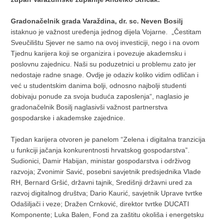
Gradonačelnik grada Varaždina, dr. sc. Neven Bosilj
istaknuo je važnost uređenja jednog dijela Vojarne. „Čestitam
Sveučilištu Sjever ne samo na ovoj investiciji, nego i na ovom
Tjednu karijera koji se organizira i povezuje akademsku i
poslovnu zajednicu. Naši su poduzetnici u problemu zato jer
nedostaje radne snage. Ovdje je odaziv koliko vidim odličan i
već u studentskim danima bolji, odnosno najbolji studenti
dobivaju ponude za svoja buduća zaposlenja“, naglasio je
gradonačelnik Bosilj naglasivši važnost partnerstva
gospodarske i akademske zajednice.
Tjedan karijera otvoren je panelom “Zelena i digitalna tranzicija
u funkciji jačanja konkurentnosti hrvatskog gospodarstva”.
Sudionici, Damir Habijan, ministar gospodarstva i održivog
razvoja; Zvonimir Savić, posebni savjetnik predsjednika Vlade
RH, Bernard Gršić, državni tajnik, Središnji državni ured za
razvoj digitalnog društva; Dario Kaurić, savjetnik Uprave tvrtke
Odašiljači i veze; Dražen Crnković, direktor tvrtke DUCATI
Komponente; Luka Balen, Fond za zaštitu okoliša i energetsku