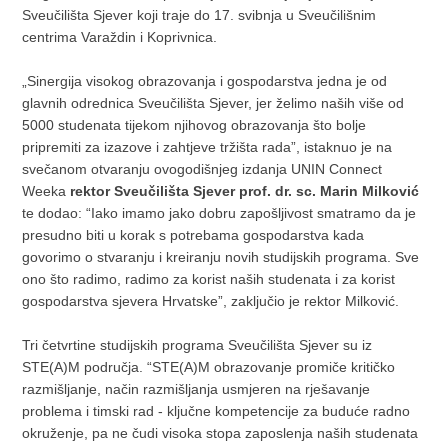
Sveučilišta Sjever koji traje do 17. svibnja u Sveučilišnim
centrima Varaždin i Koprivnica.
„Sinergija visokog obrazovanja i gospodarstva jedna je od
glavnih odrednica Sveučilišta Sjever, jer želimo naših više od
5000 studenata tijekom njihovog obrazovanja što bolje
pripremiti za izazove i zahtjeve tržišta rada”, istaknuo je na
svečanom otvaranju ovogodišnjeg izdanja UNIN Connect
Weeka
rektor Sveučilišta Sjever prof. dr. sc. Marin Milković
te dodao: “Iako imamo jako dobru zapošljivost smatramo da je
presudno biti u korak s potrebama gospodarstva kada
govorimo o stvaranju i kreiranju novih studijskih programa. Sve
ono što radimo, radimo za korist naših studenata i za korist
gospodarstva sjevera Hrvatske”, zaključio je rektor Milković.
Tri četvrtine studijskih programa Sveučilišta Sjever su iz
STE(A)M područja. “STE(A)M obrazovanje promiče kritičko
razmišljanje, način razmišljanja usmjeren na rješavanje
problema i timski rad - ključne kompetencije za buduće radno
okruženje, pa ne čudi visoka stopa zaposlenja naših studenata