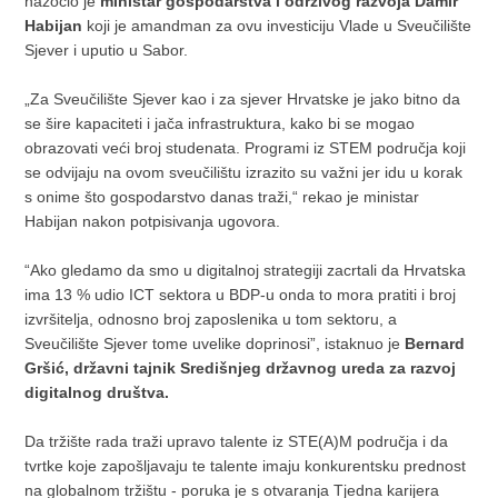
nazočio je
ministar gospodarstva i održivog razvoja Damir
Habijan
koji je amandman za ovu investiciju Vlade u Sveučilište
Sjever i uputio u Sabor.
„Za Sveučilište Sjever kao i za sjever Hrvatske je jako bitno da
se šire kapaciteti i jača infrastruktura, kako bi se mogao
obrazovati veći broj studenata. Programi iz STEM područja koji
se odvijaju na ovom sveučilištu izrazito su važni jer idu u korak
s onime što gospodarstvo danas traži,“ rekao je ministar
Habijan nakon potpisivanja ugovora.
“Ako gledamo da smo u digitalnoj strategiji zacrtali da Hrvatska
ima 13 % udio ICT sektora u BDP-u onda to mora pratiti i broj
izvršitelja, odnosno broj zaposlenika u tom sektoru, a
Sveučilište Sjever tome uvelike doprinosi”, istaknuo je
Bernard
Gršić, državni tajnik Središnjeg državnog ureda za razvoj
digitalnog društva.
Da tržište rada traži upravo talente iz STE(A)M područja i da
tvrtke koje zapošljavaju te talente imaju konkurentsku prednost
na globalnom tržištu - poruka je s otvaranja Tjedna karijera