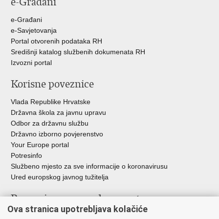
e-Građani
Facebooku
Twitteru
e-Građani
e-Savjetovanja
Portal otvorenih podataka RH
Središnji katalog službenih dokumenata RH
Izvozni portal
Korisne poveznice
Vlada Republike Hrvatske
Državna škola za javnu upravu
Odbor za državnu službu
Državno izborno povjerenstvo
Your Europe portal
Potresinfo
Službeno mjesto za sve informacije o koronavirusu
Ured europskog javnog tužitelja
Poveznice pravosudnog sustava
Ova stranica upotrebljava kolačiće
Portal sudova