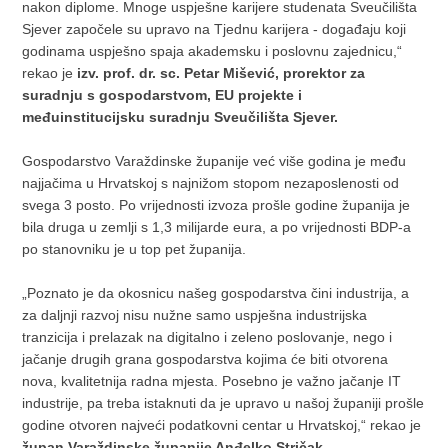
nakon diplome. Mnoge uspješne karijere studenata Sveučilišta
Sjever započele su upravo na Tjednu karijera - događaju koji
godinama uspješno spaja akademsku i poslovnu zajednicu,“
rekao je
izv. prof. dr. sc. Petar Mišević, prorektor za
suradnju s gospodarstvom, EU projekte i
međuinstitucijsku suradnju Sveučilišta Sjever.
Gospodarstvo Varaždinske županije već više godina je među
najjačima u Hrvatskoj s najnižom stopom nezaposlenosti od
svega 3 posto. Po vrijednosti izvoza prošle godine županija je
bila druga u zemlji s 1,3 milijarde eura, a po vrijednosti BDP-a
po stanovniku je u top pet županija.
„Poznato je da okosnicu našeg gospodarstva čini industrija, a
za daljnji razvoj nisu nužne samo uspješna industrijska
tranzicija i prelazak na digitalno i zeleno poslovanje, nego i
jačanje drugih grana gospodarstva kojima će biti otvorena
nova, kvalitetnija radna mjesta. Posebno je važno jačanje IT
industrije, pa treba istaknuti da je upravo u našoj županiji prošle
godine otvoren najveći podatkovni centar u Hrvatskoj,“ rekao je
župan Varaždinske županije Anđelko Stričak.