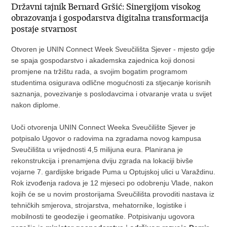
Državni tajnik Bernard Gršić: Sinergijom visokog
obrazovanja i gospodarstva digitalna transformacija
postaje stvarnost
Otvoren je UNIN Connect Week Sveučilišta Sjever - mjesto gdje
se spaja gospodarstvo i akademska zajednica koji donosi
promjene na tržištu rada, a svojim bogatim programom
studentima osigurava odlične mogućnosti za stjecanje korisnih
saznanja, povezivanje s poslodavcima i otvaranje vrata u svijet
nakon diplome.
Uoči otvorenja UNIN Connect Weeka Sveučilište Sjever je
potpisalo Ugovor o radovima na zgradama novog kampusa
Sveučilišta u vrijednosti 4,5 milijuna eura. Planirana je
rekonstrukcija i prenamjena dviju zgrada na lokaciji bivše
vojarne 7. gardijske brigade Puma u Optujskoj ulici u Varaždinu.
Rok izvođenja radova je 12 mjeseci po odobrenju Vlade, nakon
kojih će se u novim prostorijama Sveučilišta provoditi nastava iz
tehničkih smjerova, strojarstva, mehatornike, logistike i
mobilnosti te geodezije i geomatike. Potpisivanju ugovora