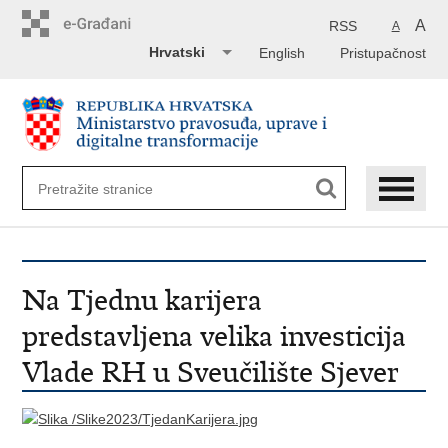
Preskoči
na
A
RSS
A
glavni
Hrvatski
English
Pristupačnost
sadržaj
Na Tjednu karijera
predstavljena velika investicija
Vlade RH u Sveučilište Sjever