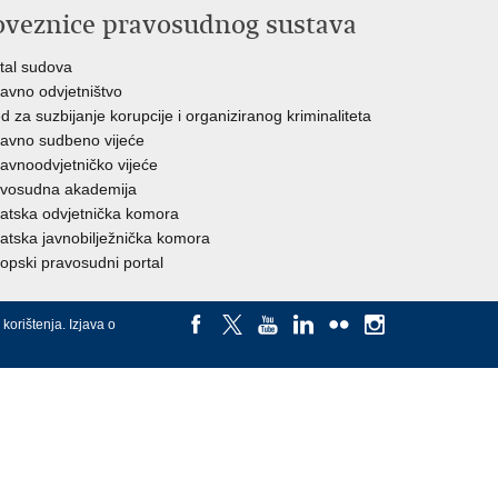
oveznice pravosudnog sustava
tal sudova
avno odvjetništvo
d za suzbijanje korupcije i organiziranog kriminaliteta
avno sudbeno vijeće
avnoodvjetničko vijeće
vosudna akademija
atska odvjetnička komora
atska javnobilježnička komora
opski pravosudni portal
 korištenja
.
Izjava o