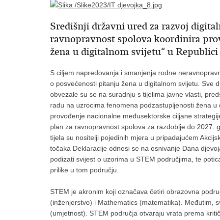
Središnji državni ured za razvoj digit
ravnopravnost spolova koordinira prov
žena u digitalnom svijetu“ u Republic
S ciljem napredovanja i smanjenja rodne neravnopravno
o posvećenosti pitanju žena u digitalnom svijetu. Sve d
obvezale su se na suradnju s tijelima javne vlasti, pre
radu na uzrocima fenomena podzastupljenosti žena u d
provođenje nacionalne međusektorske ciljane strategije,
plan za ravnopravnost spolova za razdoblje do 2027. go
tijela su nositelji pojedinih mjera u pripadajućem Akci
točaka Deklaracije odnosi se na osnivanje Dana djevoja
podizati svijest o uzorima u STEM područjima, te potic
prilike u tom području.
STEM je akronim koji označava četiri obrazovna područ
(inženjerstvo) i Mathematics (matematika). Međutim, sve
(umjetnost). STEM područja otvaraju vrata prema kritičk