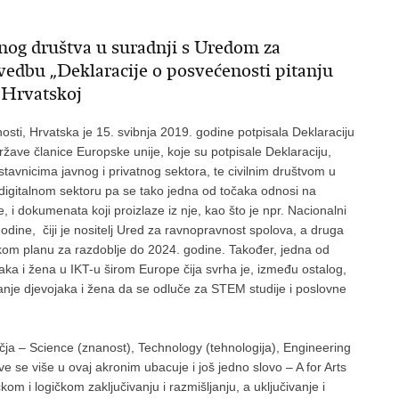
alnog društva u suradnji s Uredom za
edbu „Deklaracije o posvećenosti pitanju
i Hrvatskoj
sti, Hrvatska je 15. svibnja 2019. godine potpisala Deklaraciju
ržave članice Europske unije, koje su potpisale Deklaraciju,
dstavnicima javnog i privatnog sektora, te civilnim društvom u
igitalnom sektoru pa se tako jedna od točaka odnosi na
 i dokumenata koji proizlaze iz nje, kao što je npr. Nacionalni
dine, čiji je nositelj Ured za ravnopravnost spolova, a druga
jskom planu za razdoblje do 2024. godine. Također, jedna od
ka i žena u IKT-u širom Europe čija svrha je, između ostalog,
anje djevojaka i žena da se odluče za STEM studije i poslovne
ja – Science (znanost), Technology (tehnologija), Engineering
 se više u ovaj akronim ubacuje i još jedno slovo – A for Arts
om i logičkom zaključivanju i razmišljanju, a uključivanje i