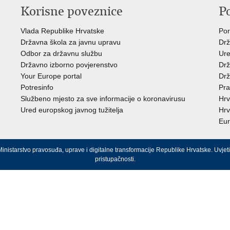
Korisne poveznice
P
Vlada Republike Hrvatske
Por
Državna škola za javnu upravu
Drž
Odbor za državnu službu
Ure
Državno izborno povjerenstvo
Drž
Your Europe portal
Drž
Potresinfo
Pra
Službeno mjesto za sve informacije o koronavirusu
Hrv
Ured europskog javnog tužitelja
Hrv
Eur
inistarstvo pravosuđa, uprave i digitalne transformacije Republike Hrvatske.
Uvjeti
pristupačnosti
.