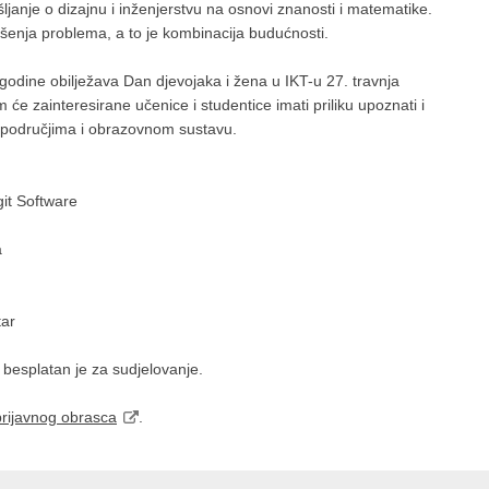
janje o dizajnu i inženjerstvu na osnovi znanosti i matematike.
ešenja problema, a to je kombinacija budućnosti.
 godine obilježava Dan djevojaka i žena u IKT-u 27. travnja
će zainteresirane učenice i studentice imati priliku upoznati i
 područjima i obrazovnom sustavu.
git Software
a
tar
i besplatan je za sudjelovanje.
prijavnog obrasca
.