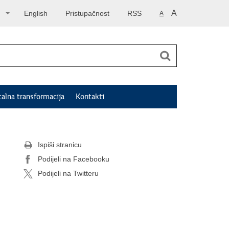
A
English
Pristupačnost
RSS
A
talna transformacija
Kontakti
Ispiši stranicu
Podijeli na Facebooku
Podijeli na Twitteru