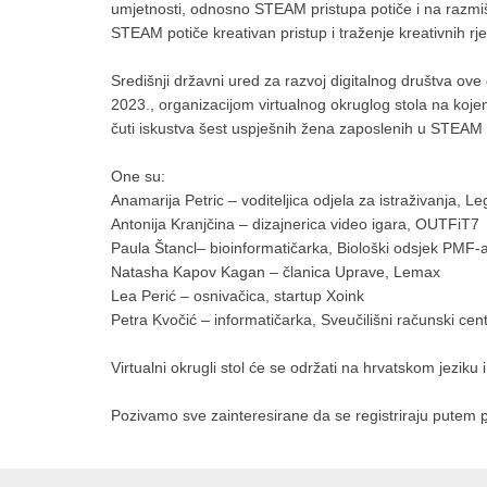
umjetnosti, odnosno STEAM pristupa potiče i na razmišl
STEAM potiče kreativan pristup i traženje kreativnih rj
Središnji državni ured za razvoj digitalnog društva ove
2023., organizacijom virtualnog okruglog stola na kojem 
čuti iskustva šest uspješnih žena zaposlenih u STEAM
One su:
Anamarija Petric – voditeljica odjela za istraživanja, Le
Antonija Kranjčina – dizajnerica video igara, OUTFiT7
Paula Štancl– bioinformatičarka, Biološki odsjek PMF-
Natasha Kapov Kagan – članica Uprave, Lemax
Lea Perić – osnivačica, startup Xoink
Petra Kvočić – informatičarka, Sveučilišni računski cen
Virtualni okrugli stol će se održati na hrvatskom jeziku 
Pozivamo sve zainteresirane da se registriraju putem