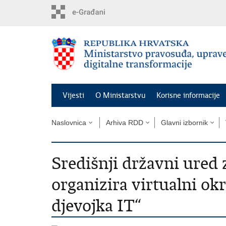
Preskoči
na
glavni
sadržaj
Vijesti
O Ministarstvu
Korisne informacije
Naslovnica
Arhiva RDD
Glavni izbornik
Središnji državni ured 
organizira virtualni okru
djevojka IT“