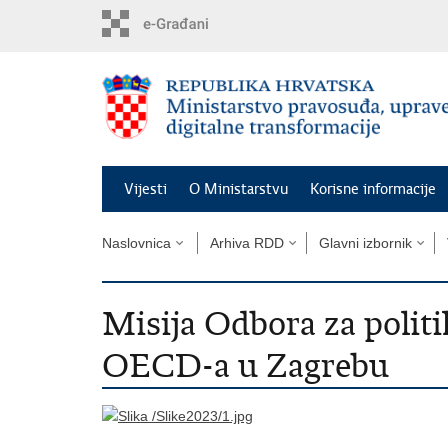
Preskoči
na
glavni
sadržaj
Vijesti
O Ministarstvu
Korisne informacije
Naslovnica
Arhiva RDD
Glavni izbornik
Misija Odbora za polit
OECD-a u Zagrebu