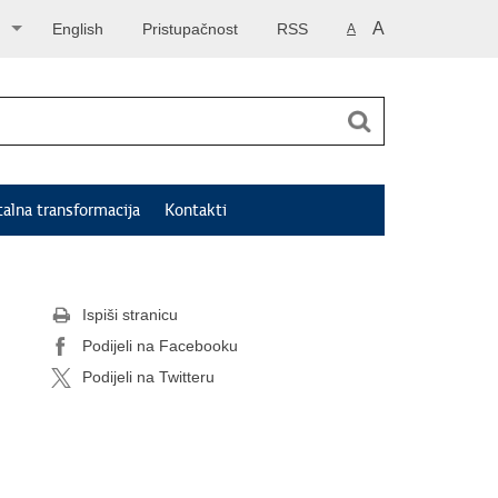
A
English
Pristupačnost
RSS
A
talna transformacija
Kontakti
Ispiši stranicu
Podijeli na Facebooku
Podijeli na Twitteru