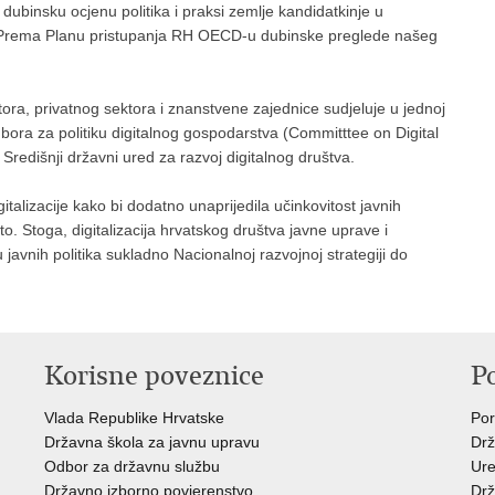
 dubinsku ocjenu politika i praksi zemlje kandidatkinje u
. Prema Planu pristupanja RH OECD-u dubinske preglede našeg
tora, privatnog sektora i znanstvene zajednice sudjeluje u jednoj
ora za politiku digitalnog gospodarstva (Committtee on Digital
Središnji državni ured za razvoj digitalnog društva.
gitalizacije kako bi dodatno unaprijedila učinkovitost javnih
o. Stoga, digitalizacija hrvatskog društva javne uprave i
javnih politika sukladno Nacionalnoj razvojnoj strategiji do
Korisne poveznice
P
Vlada Republike Hrvatske
Por
Državna škola za javnu upravu
Drž
Odbor za državnu službu
Ure
Državno izborno povjerenstvo
Drž