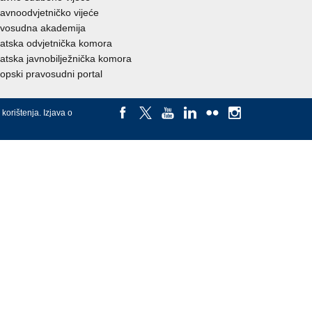
avnoodvjetničko vijeće
vosudna akademija
atska odvjetnička komora
atska javnobilježnička komora
opski pravosudni portal
 korištenja
.
Izjava o