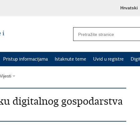
Hrvatski
Pristup informacijama
Istaknute teme
Uvid u registre
Digi
Vijesti
iku digitalnog gospodarstva