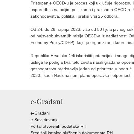
Pristupanje OECD-u je proces koji uključuje rigoroznu i
usporedbi s najboljim politikama i praksama OECD-a
zakonodavstva, politika i praksi vrši 25 odbora.
Od 24. do 28. srpnja 2023. više od 50 tijela javnog sek
od najsveobuhvatnijih misija OECD-a iz nadležnosti Odb
Economy Policy/CDEP) koju je organizirao i koordinira 
Republika Hrvatska želi iskoristiti potencijale i snagu di
usluga te podigla kvalitetu života naših građana općenit
gospodarstva predstavlja jedan od prioriteta u području 
2030., kao i Nacionalnom planu oporavka i otpornosti.
e-Građani
e-Građani
e-Savjetovanja
Portal otvorenih podataka RH
Središnji katalog službenih dokumenata RH