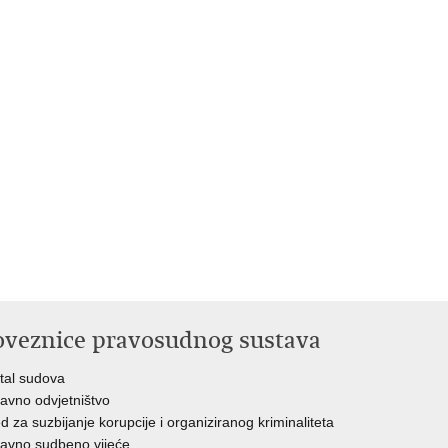
oveznice pravosudnog sustava
tal sudova
avno odvjetništvo
d za suzbijanje korupcije i organiziranog kriminaliteta
avno sudbeno vijeće