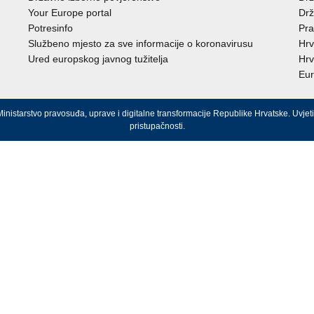
Your Europe portal
Drž
Potresinfo
Pra
Službeno mjesto za sve informacije o koronavirusu
Hrv
Ured europskog javnog tužitelja
Hrv
Eur
inistarstvo pravosuđa, uprave i digitalne transformacije Republike Hrvatske.
Uvjeti
pristupačnosti
.