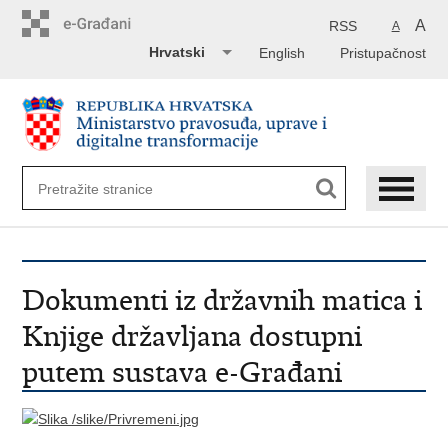
Preskoči
na
A
RSS
A
glavni
Hrvatski
English
Pristupačnost
sadržaj
Dokumenti iz državnih matica i
Knjige državljana dostupni
putem sustava e-Građani