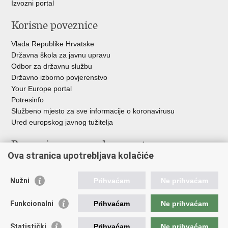
Izvozni portal
Korisne poveznice
Vlada Republike Hrvatske
Državna škola za javnu upravu
Odbor za državnu službu
Državno izborno povjerenstvo
Your Europe portal
Potresinfo
Službeno mjesto za sve informacije o koronavirusu
Ured europskog javnog tužitelja
Poveznice pravosudnog sustava
Ova stranica upotrebljava kolačiće
Portal sudova
Državno odvjetništvo
Nužni
Prihvaćam
Ne prihvaćam
Ured za suzbijanje korupcije i organiziranog kriminaliteta
Državno sudbeno vijeće
Funkcionalni
Prihvaćam
Ne prihvaćam
Državnoodvjetničko vijeće
Pravosudna akademija
Statistički
Prihvaćam
Ne prihvaćam