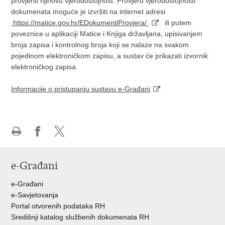
provjeriti njihovu vjerodostojnost. Provjeru vjerodostojnosti
dokumenata moguće je izvršiti na internet adresi
https://matice.gov.hr/EDokumentiProvjera/
ili putem
poveznice u aplikaciji Matice i Knjiga državljana, upisivanjem
broja zapisa i kontrolnog broja koji se nalaze na svakom
pojedinom elektroničkom zapisu, a sustav će prikazati izvornik
elektroničkog zapisa.
Informacije o pristupanju sustavu e-Građani
Ispiši
Podijeli
Podijeli
stranicu
na
na
e-Građani
Facebooku
Twitteru
e-Građani
e-Savjetovanja
Portal otvorenih podataka RH
Središnji katalog službenih dokumenata RH