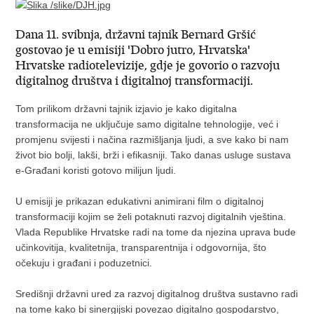
Dana 11. svibnja, državni tajnik Bernard Gršić
gostovao je u emisiji 'Dobro jutro, Hrvatska'
Hrvatske radiotelevizije, gdje je govorio o razvoju
digitalnog društva i digitalnoj transformaciji.
Tom prilikom državni tajnik izjavio je kako digitalna
transformacija ne uključuje samo digitalne tehnologije, već i
promjenu svijesti i načina razmišljanja ljudi, a sve kako bi nam
život bio bolji, lakši, brži i efikasniji. Tako danas usluge sustava
e-Građani koristi gotovo milijun ljudi.
U emisiji je prikazan edukativni animirani film o digitalnoj
transformaciji kojim se želi potaknuti razvoj digitalnih vještina.
Vlada Republike Hrvatske radi na tome da njezina uprava bude
učinkovitija, kvalitetnija, transparentnija i odgovornija, što
očekuju i građani i poduzetnici.
Središnji državni ured za razvoj digitalnog društva sustavno radi
na tome kako bi sinergijski povezao digitalno gospodarstvo,