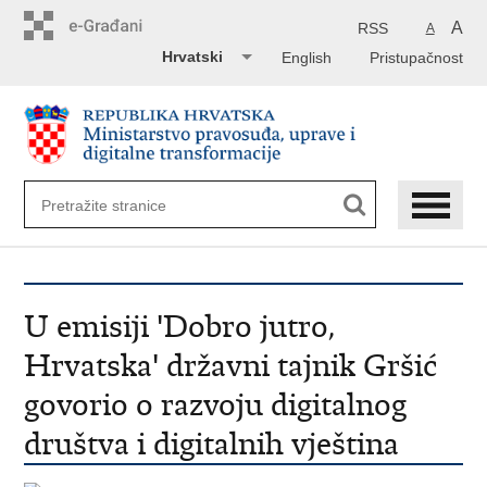
Preskoči
na
A
RSS
A
glavni
Hrvatski
English
Pristupačnost
sadržaj
U emisiji 'Dobro jutro,
Hrvatska' državni tajnik Gršić
govorio o razvoju digitalnog
društva i digitalnih vještina