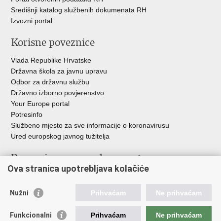
Središnji katalog službenih dokumenata RH
Izvozni portal
Korisne poveznice
Vlada Republike Hrvatske
Državna škola za javnu upravu
Odbor za državnu službu
Državno izborno povjerenstvo
Your Europe portal
Potresinfo
Službeno mjesto za sve informacije o koronavirusu
Ured europskog javnog tužitelja
Poveznice pravosudnog sustava
Ova stranica upotrebljava kolačiće
Portal sudova
Državno odvjetništvo
Nužni
Prihvaćam
Ne prihvaćam
Ured za suzbijanje korupcije i organiziranog kriminaliteta
Državno sudbeno vijeće
Funkcionalni
Prihvaćam
Ne prihvaćam
Državnoodvjetničko vijeće