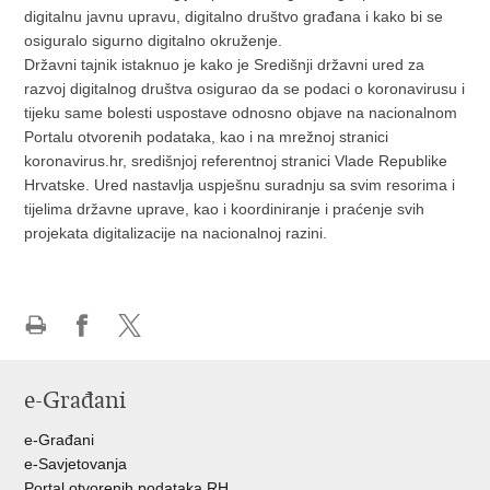
digitalnu javnu upravu, digitalno društvo građana i kako bi se
osiguralo sigurno digitalno okruženje.
Državni tajnik istaknuo je kako je Središnji državni ured za
razvoj digitalnog društva osigurao da se podaci o koronavirusu i
tijeku same bolesti uspostave odnosno objave na nacionalnom
Portalu otvorenih podataka, kao i na mrežnoj stranici
koronavirus.hr, središnjoj referentnoj stranici Vlade Republike
Hrvatske. Ured nastavlja uspješnu suradnju sa svim resorima i
tijelima državne uprave, kao i koordiniranje i praćenje svih
projekata digitalizacije na nacionalnoj razini.
Ispiši
Podijeli
Podijeli
stranicu
na
na
e-Građani
Facebooku
Twitteru
e-Građani
e-Savjetovanja
Portal otvorenih podataka RH