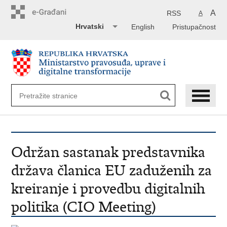
Preskoči
na
A
RSS
A
glavni
Hrvatski
English
Pristupačnost
sadržaj
Održan sastanak predstavnika
država članica EU zaduženih za
kreiranje i provedbu digitalnih
politika (CIO Meeting)