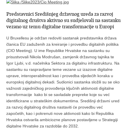
Predstavnici Središnjeg državnog ureda za razvoj
digitalnog društva aktivno su sudjelovali na sastanku
vezano uz temu digitalne transformacije u Europi
U Bruxellesu je održan redoviti sastanak predstavnika država
članica EU zaduženih za kreiranje i provedbu digitalnih politika
(CIO Meeting). U ime Republike Hrvatske na sastanku su
prisustvovali Nikola Modrušan, zamjenik državnog tajnika te
Igor Ljubi, v.d. načelnika Sektora za digitalnu infrastrukturu. Na
sastanku su raspravljane teme vezane uz izazove digitalne
uprave, interoperabilnost kao i provedba sljedećih koraka u
europskoj digitalnoj dekadi. Sudionici sastanka složili su se oko
važnosti zajedničkog provođenja ključnih aktivnosti digitalne
transformacije kako bi se savladale prepreke koje su već
identificirane u strateškim dokumentima. Središnji državni ured
za razvoj digitalnog društva nastaviti će provedbu već
započetih, kao i pokrenuti nove aktivnosti kako bi Republika
Hrvatska ostvarila ambiciozne planove postavljene u Strategiji
digitalne Hrvatske za razdoblje do 2032.