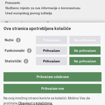
Potresinfo
Službeno mjesto za sve informacije o koronavirusu
Ured europskog javnog tužitelja
Poveznice pravosudnog sustava
Ova stranica upotrebljava kolačiće
Portal sudova
Državno odvjetništvo
Nužni
Prihvaćam
Ne prihvaćam
Ured za suzbijanje korupcije i organiziranog kriminaliteta
Državno sudbeno vijeće
Funkcionalni
Prihvaćam
Ne prihvaćam
Državnoodvjetničko vijeće
Pravosudna akademija
Statistički
Prihvaćam
Ne prihvaćam
Hrvatska odvjetnička komora
Hrvatska javnobilježnička komora
Europski pravosudni portal
Prihvaćam odabrane
Prihvaćam sve
Povratak na vrh
Copyright © 2026 Ministarstvo pravosuđa, uprave i digitalne
Na ovoj mrežnoj stranci koriste se kolačići. Molimo Vas da
transformacije Republike Hrvatske.
Uvjeti korištenja
.
Izjava o
pročitate
Obavijest o kolačićima.