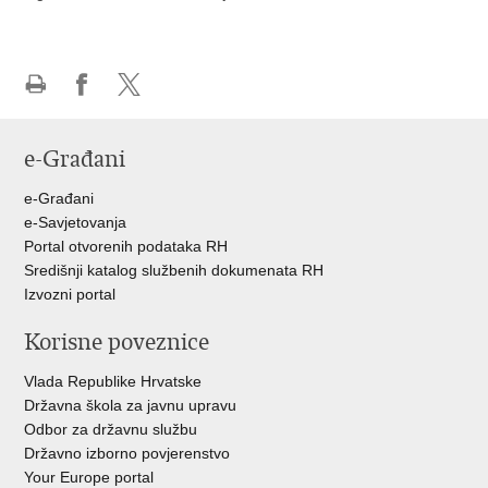
Ispiši
Podijeli
Podijeli
stranicu
na
na
e-Građani
Facebooku
Twitteru
e-Građani
e-Savjetovanja
Portal otvorenih podataka RH
Središnji katalog službenih dokumenata RH
Izvozni portal
Korisne poveznice
Vlada Republike Hrvatske
Državna škola za javnu upravu
Odbor za državnu službu
Državno izborno povjerenstvo
Your Europe portal