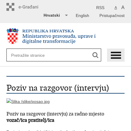
Preskoči
na
A
RSS
A
glavni
Hrvatski
English
Pristupačnost
sadržaj
Poziv na razgovor (intervju)
Poziv na razgovor (intervju) za radno mjesto
vozač/ica pratitelj/ica