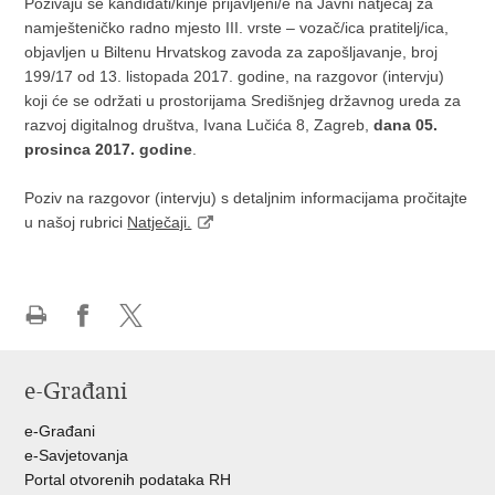
Pozivaju se kandidati/kinje prijavljeni/e na Javni natječaj za
namješteničko radno mjesto III. vrste – vozač/ica pratitelj/ica,
objavljen u Biltenu Hrvatskog zavoda za zapošljavanje, broj
199/17 od 13. listopada 2017. godine, na razgovor (intervju)
koji će se održati u prostorijama Središnjeg državnog ureda za
razvoj digitalnog društva, Ivana Lučića 8, Zagreb,
dana 05.
prosinca 2017. godine
.
Poziv na razgovor (intervju) s detaljnim informacijama pročitajte
u našoj rubrici
Natječaji.
Ispiši
Podijeli
Podijeli
stranicu
na
na
e-Građani
Facebooku
Twitteru
e-Građani
e-Savjetovanja
Portal otvorenih podataka RH