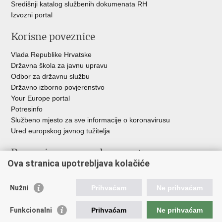
Središnji katalog službenih dokumenata RH
Izvozni portal
Korisne poveznice
Vlada Republike Hrvatske
Državna škola za javnu upravu
Odbor za državnu službu
Državno izborno povjerenstvo
Your Europe portal
Potresinfo
Službeno mjesto za sve informacije o koronavirusu
Ured europskog javnog tužitelja
Poveznice pravosudnog sustava
Ova stranica upotrebljava kolačiće
Portal sudova
Državno odvjetništvo
Nužni
Prihvaćam
Ne prihvaćam
Ured za suzbijanje korupcije i organiziranog kriminaliteta
Državno sudbeno vijeće
Funkcionalni
Prihvaćam
Ne prihvaćam
Državnoodvjetničko vijeće