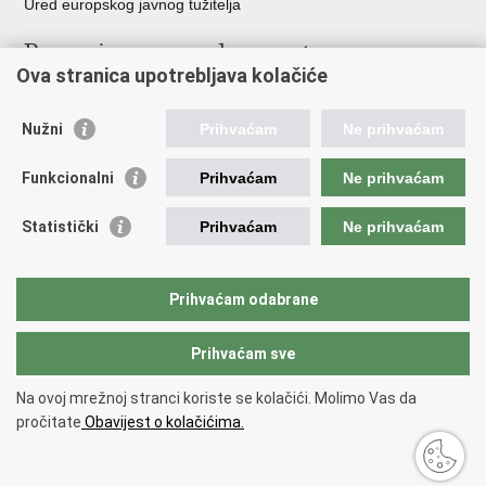
Ured europskog javnog tužitelja
Poveznice pravosudnog sustava
Ova stranica upotrebljava kolačiće
Portal sudova
Državno odvjetništvo
Nužni
Prihvaćam
Ne prihvaćam
Ured za suzbijanje korupcije i organiziranog kriminaliteta
Državno sudbeno vijeće
Funkcionalni
Prihvaćam
Ne prihvaćam
Državnoodvjetničko vijeće
Pravosudna akademija
Statistički
Prihvaćam
Ne prihvaćam
Hrvatska odvjetnička komora
Hrvatska javnobilježnička komora
Europski pravosudni portal
Prihvaćam odabrane
Prihvaćam sve
Povratak na vrh
Copyright © 2026 Ministarstvo pravosuđa, uprave i digitalne
Na ovoj mrežnoj stranci koriste se kolačići. Molimo Vas da
transformacije Republike Hrvatske.
Uvjeti korištenja
.
Izjava o
pročitate
Obavijest o kolačićima.
pristupačnosti
.