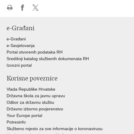
Ispiši
Podijeli
Podijeli
stranicu
na
na
e-Građani
Facebooku
Twitteru
e-Građani
e-Savjetovanja
Portal otvorenih podataka RH
Središnji katalog službenih dokumenata RH
Izvozni portal
Korisne poveznice
Vlada Republike Hrvatske
Državna škola za javnu upravu
Odbor za državnu službu
Državno izborno povjerenstvo
Your Europe portal
Potresinfo
Službeno mjesto za sve informacije o koronavirusu