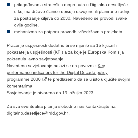
prilagođavanja strateških mapa puta u Digitalno desetljeće
u kojima države članice opisuju usvojene ili planirane radnje
za postizanje ciljeva do 2030. Navedeno se provodi svake
dvije godine.
mehanizma za potporu provedbi višedržavnih projekata.
Praćenje uspješnosti dodatno bi se mjerilo sa 15 ključnih
pokazatelja uspješnosti (KPI) a za koje je Europska Komisija
pokrenula javno savjetovanje.
Navedeno savjetovanje nalazi se na poveznici
Key
performance indicators for the Digital Decade policy
programme 2030
te predlažemo da se u isto uključite svojim
komentarima.
Savjetovanje je otvoreno do 13. ožujka 2023.
Za sva eventualna pitanja slobodno nas kontaktirajte na
digitalno.desetljeće@rdd.gov.hr
.