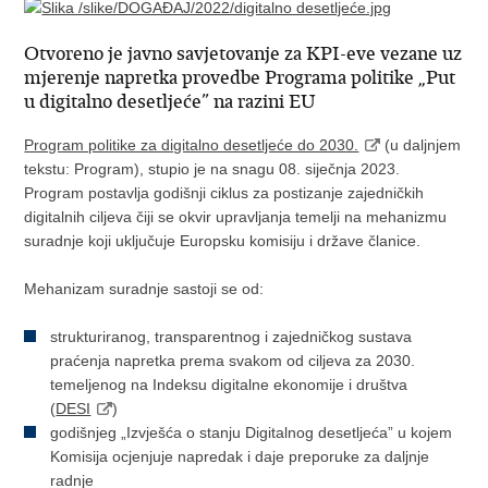
Otvoreno je javno savjetovanje za KPI-eve vezane uz
mjerenje napretka provedbe Programa politike „Put
u digitalno desetljeće” na razini EU
Program politike za digitalno desetljeće do 2030.
(u daljnjem
tekstu: Program), stupio je na snagu 08. siječnja 2023.
Program postavlja godišnji ciklus za postizanje zajedničkih
digitalnih ciljeva čiji se okvir upravljanja temelji na mehanizmu
suradnje koji uključuje Europsku komisiju i države članice.
Mehanizam suradnje sastoji se od:
strukturiranog, transparentnog i zajedničkog sustava
praćenja napretka prema svakom od ciljeva za 2030.
temeljenog na Indeksu digitalne ekonomije i društva
(
DESI
)
godišnjeg „Izvješća o stanju Digitalnog desetljeća” u kojem
Komisija ocjenjuje napredak i daje preporuke za daljnje
radnje