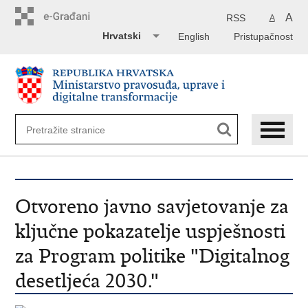
Preskoči
na
A
RSS
A
glavni
Hrvatski
English
Pristupačnost
sadržaj
Otvoreno javno savjetovanje za
ključne pokazatelje uspješnosti
za Program politike "Digitalnog
desetljeća 2030."