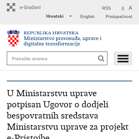
Preskoči
na
A
RSS
A
glavni
Hrvatski
English
Pristupačnost
sadržaj
U Ministarstvu uprave
potpisan Ugovor o dodjeli
bespovratnih sredstava
Ministarstvu uprave za projekt
e-Pristojbe