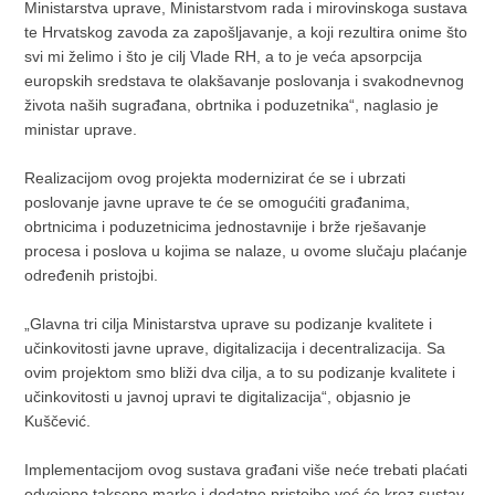
Ministarstva uprave, Ministarstvom rada i mirovinskoga sustava
te Hrvatskog zavoda za zapošljavanje, a koji rezultira onime što
svi mi želimo i što je cilj Vlade RH, a to je veća apsorpcija
europskih sredstava te olakšavanje poslovanja i svakodnevnog
života naših sugrađana, obrtnika i poduzetnika“, naglasio je
ministar uprave.
Realizacijom ovog projekta modernizirat će se i ubrzati
poslovanje javne uprave te će se omogućiti građanima,
obrtnicima i poduzetnicima jednostavnije i brže rješavanje
procesa i poslova u kojima se nalaze, u ovome slučaju plaćanje
određenih pristojbi.
„Glavna tri cilja Ministarstva uprave su podizanje kvalitete i
učinkovitosti javne uprave, digitalizacija i decentralizacija. Sa
ovim projektom smo bliži dva cilja, a to su podizanje kvalitete i
učinkovitosti u javnoj upravi te digitalizacija“, objasnio je
Kuščević.
Implementacijom ovog sustava građani više neće trebati plaćati
odvojeno taksene marke i dodatne pristojbe već će kroz sustav