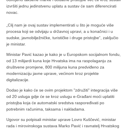
izvršiti jednu jedinstvenu uplatu a sustav će sam diferencirati
novac.
„Cilj nam je ovaj sustav implementirati u što je moguće više
procesa koji se odvijaju u državnoj upravi, a u konačnici i u
sudske, javnobilježničke, turističke i druge pristojbe“, zaključio
je ministar.
Ministar Pavić kazao je kako je u Europskom socijalnom fondu,
od 13 milijardi kuna koje Hrvatska ima na raspolaganju za
društvene promjene, 800 milijuna kuna predviđeno za
modernizaciju javne uprave, većinom kroz projekte
digitalizacije.
Dodao je kako će se ovim projektom "združiti" integracija više
od 20 usluga gdje će se kroz uslugu e-Građani moći uplatiti
pristojba koja će automatski sredstva raspoređivati po
potrebnim računima, taksama i nakladama.
Ugovor su potpisali ministar uprave Lovro Kuščević, ministar
rada i mirovinskoga sustava Marko Pavić i ravnatelj Hrvatskog