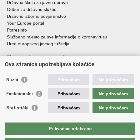
Državna škola za javnu upravu
Odbor za državnu službu
Državno izborno povjerenstvo
Your Europe portal
Potresinfo
Službeno mjesto za sve informacije o koronavirusu
Ured europskog javnog tužitelja
Poveznice pravosudnog sustava
Ova stranica upotrebljava kolačiće
Portal sudova
Državno odvjetništvo
Nužni
Prihvaćam
Ne prihvaćam
Ured za suzbijanje korupcije i organiziranog kriminaliteta
Državno sudbeno vijeće
Funkcionalni
Prihvaćam
Ne prihvaćam
Državnoodvjetničko vijeće
Pravosudna akademija
Statistički
Prihvaćam
Ne prihvaćam
Hrvatska odvjetnička komora
Hrvatska javnobilježnička komora
Europski pravosudni portal
Prihvaćam odabrane