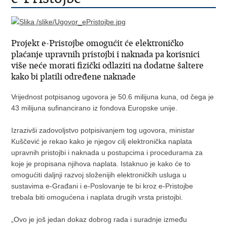
Projekt e-Pristojbe omogućit će elektroničko
plaćanje upravnih pristojbi i naknada pa korisnici
više neće morati fizički odlaziti na dodatne šaltere
kako bi platili određene naknade
Vrijednost potpisanog ugovora je 50.6 milijuna kuna, od čega je
43 milijuna sufinancirano iz fondova Europske unije.
Izrazivši zadovoljstvo potpisivanjem tog ugovora, ministar
Kuščević je rekao kako je njegov cilj elektronička naplata
upravnih pristojbi i naknada u postupcima i procedurama za
koje je propisana njihova naplata. Istaknuo je kako će to
omogućiti daljnji razvoj složenijih elektroničkih usluga u
sustavima e-Građani i e-Poslovanje te bi kroz e-Pristojbe
trebala biti omogućena i naplata drugih vrsta pristojbi.
„Ovo je još jedan dokaz dobrog rada i suradnje između