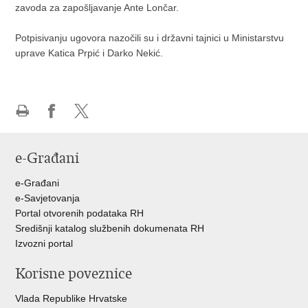
zavoda za zapošljavanje Ante Lončar.
Potpisivanju ugovora nazočili su i državni tajnici u Ministarstvu
uprave Katica Prpić i Darko Nekić.
Ispiši
Podijeli
Podijeli
stranicu
na
na
e-Građani
Facebooku
Twitteru
e-Građani
e-Savjetovanja
Portal otvorenih podataka RH
Središnji katalog službenih dokumenata RH
Izvozni portal
Korisne poveznice
Vlada Republike Hrvatske