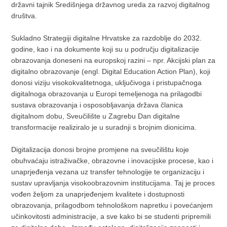
državni tajnik Središnjega državnog ureda za razvoj digitalnog
društva.
Sukladno Strategiji digitalne Hrvatske za razdoblje do 2032.
godine, kao i na dokumente koji su u području digitalizacije
obrazovanja doneseni na europskoj razini – npr. Akcijski plan za
digitalno obrazovanje (engl. Digital Education Action Plan), koji
donosi viziju visokokvalitetnoga, uključivoga i pristupačnoga
digitalnoga obrazovanja u Europi temeljenoga na prilagodbi
sustava obrazovanja i osposobljavanja država članica
digitalnom dobu, Sveučilište u Zagrebu Dan digitalne
transformacije realiziralo je u suradnji s brojnim dionicima.
Digitalizacija donosi brojne promjene na sveučilištu koje
obuhvaćaju istraživačke, obrazovne i inovacijske procese, kao i
unaprjeđenja vezana uz transfer tehnologije te organizaciju i
sustav upravljanja visokoobrazovnim institucijama. Taj je proces
vođen željom za unaprjeđenjem kvalitete i dostupnosti
obrazovanja, prilagodbom tehnološkom napretku i povećanjem
učinkovitosti administracije, a sve kako bi se studenti pripremili