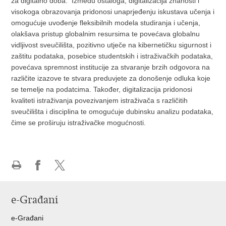
za digitalno doba. Između ostaloga, digitalizacija znanosti i
visokoga obrazovanja pridonosi unaprjeđenju iskustava učenja i
omogućuje uvođenje fleksibilnih modela studiranja i učenja,
olakšava pristup globalnim resursima te povećava globalnu
vidljivost sveučilišta, pozitivno utječe na kibernetičku sigurnost i
zaštitu podataka, posebice studentskih i istraživačkih podataka,
povećava spremnost institucije za stvaranje brzih odgovora na
različite izazove te stvara preduvjete za donošenje odluka koje
se temelje na podatcima. Također, digitalizacija pridonosi
kvaliteti istraživanja povezivanjem istraživača s različitih
sveučilišta i disciplina te omogućuje dubinsku analizu podataka,
čime se proširuju istraživačke mogućnosti.
Ispiši
Podijeli
Podijeli
stranicu
na
na
e-Građani
Facebooku
Twitteru
e-Građani