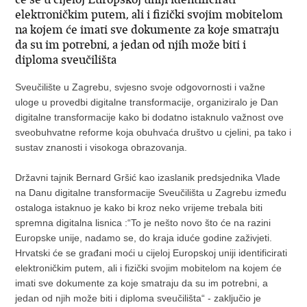
elektroničkim putem, ali i fizički svojim mobitelom
na kojem će imati sve dokumente za koje smatraju
da su im potrebni, a jedan od njih može biti i
diploma sveučilišta
Sveučilište u Zagrebu, svjesno svoje odgovornosti i važne
uloge u provedbi digitalne transformacije, organiziralo je Dan
digitalne transformacije kako bi dodatno istaknulo važnost ove
sveobuhvatne reforme koja obuhvaća društvo u cjelini, pa tako i
sustav znanosti i visokoga obrazovanja.
Državni tajnik Bernard Gršić kao izaslanik predsjednika Vlade
na Danu digitalne transformacije Sveučilišta u Zagrebu između
ostaloga istaknuo je kako bi kroz neko vrijeme trebala biti
spremna digitalna lisnica :“To je nešto novo što će na razini
Europske unije, nadamo se, do kraja iduće godine zaživjeti.
Hrvatski će se građani moći u cijeloj Europskoj uniji identificirati
elektroničkim putem, ali i fizički svojim mobitelom na kojem će
imati sve dokumente za koje smatraju da su im potrebni, a
jedan od njih može biti i diploma sveučilišta“ - zaključio je