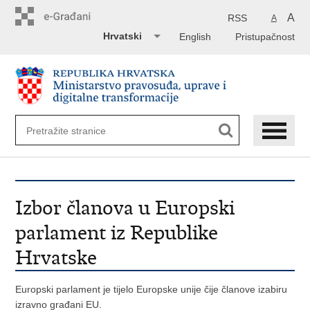
Preskoči
na
A
RSS
A
glavni
Hrvatski
English
Pristupačnost
sadržaj
Izbor članova u Europski
parlament iz Republike
Hrvatske
Europski parlament je tijelo Europske unije čije članove izabiru
izravno građani EU.