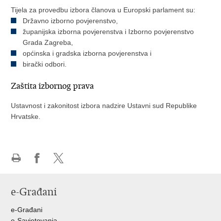
Tijela za provedbu izbora članova u Europski parlament su:
Državno izborno povjerenstvo,
županijska izborna povjerenstva i Izborno povjerenstvo
Grada Zagreba,
općinska i gradska izborna povjerenstva i
birački odbori.
Zaštita izbornog prava
Ustavnost i zakonitost izbora nadzire Ustavni sud Republike
Hrvatske.
Ispiši
Podijeli
Podijeli
stranicu
na
na
e-Građani
Facebooku
Twitteru
e-Građani
e-Savjetovanja