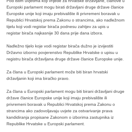
Pod istim uvjetima koji vrijede za hrvatske državljane, članove u
Europski parlament mogu birati državljani druge države članice
Europske unije koji imaju prebivalište ili privremeni boravak u
Republici Hrvatskoj prema Zakonu o strancima, ako nadležnom
tijelu koji vodi registar birača podnesu zahtjev za upis u
registar birača najkasnije 30 dana prije dana izbora.
Nadležno tijelo koje vodi registar birača dužno je izvijestiti
Državno izborno povjerenstvo Republike Hrvatske o upisu u
registru birača državljana druge države članice Europske unije.
Za člana u Europski parlament može biti biran hrvatski
državljanin koji ima biračko pravo.
Za člana u Europski parlament mogu biti birani državljani druge
države članice Europske unije koji imaju prebivalište ili
privremeni boravak u Republici Hrvatskoj prema Zakonu o
strancima ako zadovoljavaju uvjete za ostvarivanje prava
kandidiranja propisane Zakonom o izborima zastupnika iz
Republike Hrvatske u Europski parlament.