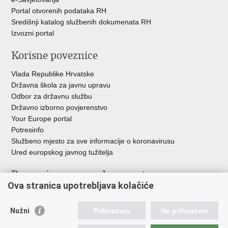
Portal otvorenih podataka RH
Središnji katalog službenih dokumenata RH
Izvozni portal
Korisne poveznice
Vlada Republike Hrvatske
Državna škola za javnu upravu
Odbor za državnu službu
Državno izborno povjerenstvo
Your Europe portal
Potresinfo
Službeno mjesto za sve informacije o koronavirusu
Ured europskog javnog tužitelja
Poveznice pravosudnog sustava
Ova stranica upotrebljava kolačiće
Portal sudova
Državno odvjetništvo
Nužni
Prihvaćam
Ne prihvaćam
Ured za suzbijanje korupcije i organiziranog kriminaliteta
Državno sudbeno vijeće