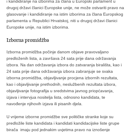
i kandidiranje na izborima za člana u Europski parlament u
drugoj državi članici Europske unije, ne može ostvariti pravo na
glasovanje i kandidiranje na istim izborima za člana Europskog
parlamenta u Republici Hrvatskoj, niti u drugoj državi članici
Europske unije, na istim izborima.
Izborna promidžba
Izborna promidžba počinje danom objave pravovaljano
predloženih lista, a završava 24 sata prije dana održavanja
izbora. Na dan održavanja izbora do zatvaranja birališta, kao i
24 sata prije dana održavanja izbora zabranjuje se svaka
izborna promidžba, objavljivanje procjena izbornih rezultata,
kao i objavljivanje prethodnih, neslužbenih rezultata izbora,
objavljivanje fotografija u sredstvima javnog priopćavanja,
izjava i intervjua nositelja lista, odnosno kandidata, te
navođenje njihovih izjava ili pisanih djela.
U vrijeme izborne promidžbe sve političke stranke koje su
predložile liste kandidata i kandidati kandidacijske liste grupe
birača imaju pod jednakim uvjetima pravo na iznošenje