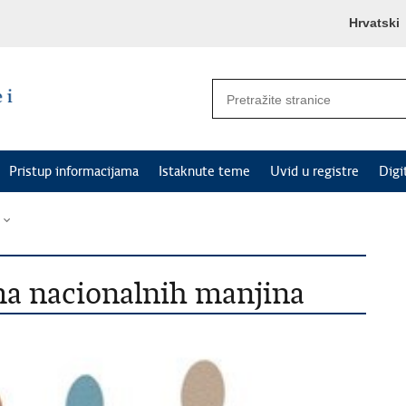
Hrvatski
Pristup informacijama
Istaknute teme
Uvid u registre
Digi
ma nacionalnih manjina