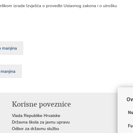
rilikom izrade Izvješća o provedbi Ustavnog zakona i o utrošku
h manjina
 manjina
Ov
Korisne poveznice
P
Nu
Vlada Republike Hrvatske
Por
Državna škola za javnu upravu
Drž
Fu
Odbor za državnu službu
Ure