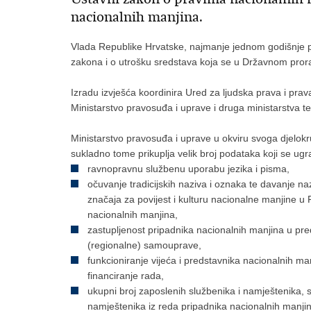
nacionalnih manjina.
Vlada Republike Hrvatske, najmanje jednom godišnje 
zakona i o utrošku sredstava koja se u Državnom pror
Izradu izvješća koordinira Ured za ljudska prava i prav
Ministarstvo pravosuđa i uprave i druga ministarstva te
Ministarstvo pravosuđa i uprave u okviru svoga djelo
sukladno tome prikuplja velik broj podataka koji se ug
ravnopravnu službenu uporabu jezika i pisma,
očuvanje tradicijskih naziva i oznaka te davanje n
značaja za povijest i kulturu nacionalne manjine u
nacionalnih manjina,
zastupljenost pripadnika nacionalnih manjina u pred
(regionalne) samouprave,
funkcioniranje vijeća i predstavnika nacionalnih m
financiranje rada,
ukupni broj zaposlenih službenika i namještenika, s
namještenika iz reda pripadnika nacionalnih manjina