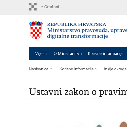
Preskoči
na
glavni
sadržaj
Vijesti
O Ministarstvu
Korisne informacije
Naslovnica
Korisne informacije
Iz djelokruga
Ustavni zakon o pravi