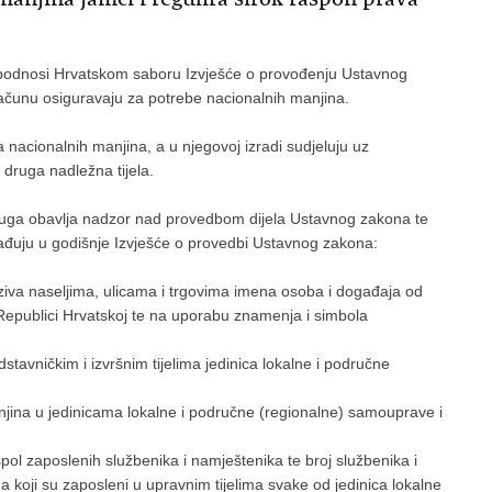
podnosi Hrvatskom saboru Izvješće o provođenju Ustavnog
ačunu osiguravaju za potrebe nacionalnih manjina.
a nacionalnih manjina, a u njegovoj izradi sudjeluju uz
 druga nadležna tijela.
kruga obavlja nadzor nad provedbom dijela Ustavnog zakona te
rađuju u godišnje Izvješće o provedbi Ustavnog zakona:
aziva naseljima, ulicama i trgovima imena osoba i događaja od
 Republici Hrvatskoj te na uporabu znamenja i simbola
stavničkim i izvršnim tijelima jedinica lokalne i područne
anjina u jedinicama lokalne i područne (regionalne) samouprave i
pol zaposlenih službenika i namještenika te broj službenika i
 koji su zaposleni u upravnim tijelima svake od jedinica lokalne