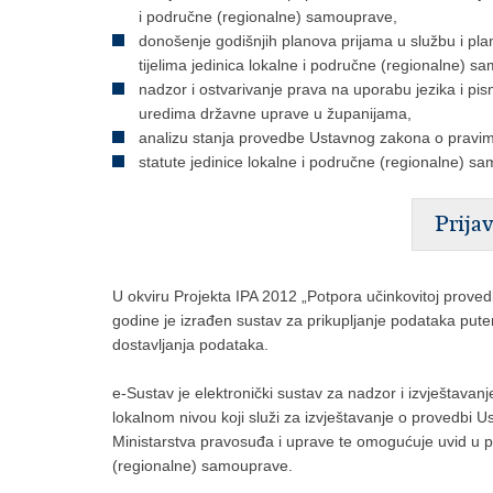
i područne (regionalne) samouprave,
donošenje godišnjih planova prijama u službu i pla
tijelima jedinica lokalne i područne (regionalne) s
nadzor i ostvarivanje prava na uporabu jezika i p
uredima državne uprave u županijama,
analizu stanja provedbe Ustavnog zakona o pravim
statute jedinice lokalne i područne (regionalne) s
Prija
U okviru Projekta IPA 2012 „Potpora učinkovitoj prov
godine je izrađen sustav za prikupljanje podataka put
dostavljanja podataka.
e-Sustav je elektronički sustav za nadzor i izvještava
lokalnom nivou koji služi za izvještavanje o provedbi 
Ministarstva pravosuđa i uprave te omogućuje uvid u pr
(regionalne) samouprave.