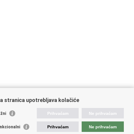
a stranica upotrebljava kolačiće
oveznice pravosudnog sustava
žni
Prihvaćam
Ne prihvaćam
tal sudova
avno odvjetništvo
nkcionalni
Prihvaćam
Ne prihvaćam
d za suzbijanje korupcije i organiziranog kriminaliteta