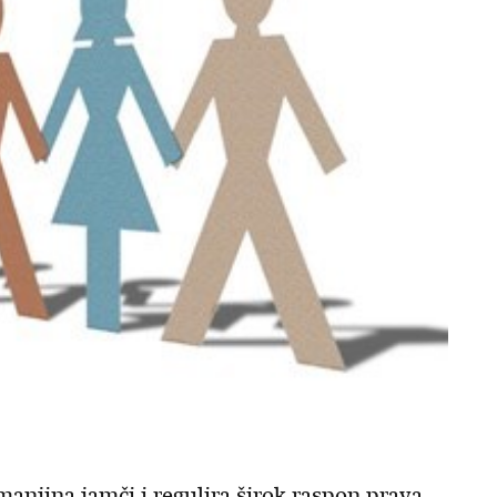
anjina jamči i regulira širok raspon prava