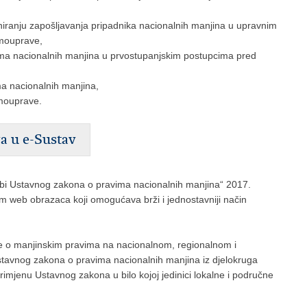
niranju zapošljavanja pripadnika nacionalnih manjina u upravnim
amouprave,
isma nacionalnih manjina u prvostupanjskim postupcima pred
a nacionalnih manjina,
amouprave.
va u e-Sustav
edbi Ustavnog zakona o pravima nacionalnih manjina“ 2017.
em web obrazaca koji omogućava brži i jednostavniji način
nje o manjinskim pravima na nacionalnom, regionalnom i
Ustavnog zakona o pravima nacionalnih manjina iz djelokruga
imjenu Ustavnog zakona u bilo kojoj jedinici lokalne i područne