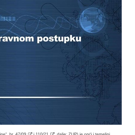
ne“, br.
47/09
i
110/21
, dalje: ZUP) je opći i temeljni