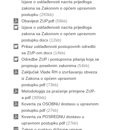
Izjave o usklađenosti nacrta prijedloga
zakona sa Zakonom o općem upravnom
postupku
(293kb)
Obavijest ZUP.pdf
(58kb)
Izjava o usklađenosti nacrta prijedloga
zakona sa Zakonom o općem upravnom
postupku.docx
(12kb)
Prikaz usklađenosti postupovnih odredbi
sa ZUP-om.docx
(14kb)
Odredbe ZUP i postupovna pitanja koja se
propisuju posebnim zakonima
(54kb)
Zaključak Vlade RH o izvršavanju obveza
iz Zakona o općem upravnom
postupku.pdf
(73kb)
Metodologija za praćenje primjene ZUP-
a.pdf
(305kb)
Koverta za OSOBNU dostavu u upravnom
postupku.pdf
(27kb)
Koverta za POSREDNU dostavu u
upravnom postupku.pdf
(27kb)
Zakon o sustavu državne uprave