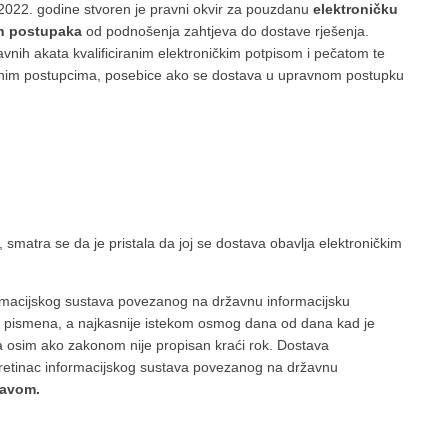
2022. godine stvoren je pravni okvir za pouzdanu
elektroničku
ih postupaka
od podnošenja zahtjeva do dostave rješenja.
avnih akata kvalificiranim elektroničkim potpisom i pečatom te
ravnim postupcima, posebice ako se dostava u upravnom postupku
, smatra se da je pristala da joj se dostava obavlja elektroničkim
ormacijskog sustava povezanog na državnu informacijsku
a pismena, a najkasnije istekom osmog dana od dana kad je
a osim ako zakonom nije propisan kraći rok. Dostava
pretinac informacijskog sustava povezanog na državnu
tavom.