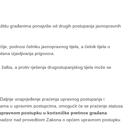
 zaštitu građanima ponajviše od drugih postupanja javnopravnih
je, podnosi čelniku javnopravnog tijela, a čelnik tijela o
ana izjavljivanja prigovora.
e žalba, a protiv rješenja drugostupanjskog tijela može se
„Daljnje unaprjeđenje praćenja upravnog postupanja i
ankama u upravnim postupcima, omogućit će se praćenje statusa
upravnom postupku u korisničke pretince građana
za nadzor nad provedbom Zakona o općem upravnom postupku