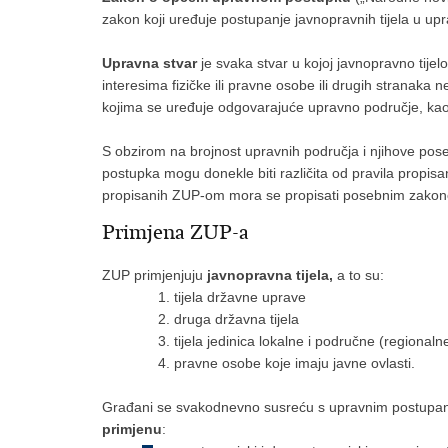
zakon koji uređuje postupanje javnopravnih tijela u up
Upravna stvar
je svaka stvar u kojoj javnopravno tij
interesima fizičke ili pravne osobe ili drugih stranaka
kojima se uređuje odgovarajuće upravno područje, kao
S obzirom na brojnost upravnih područja i njihove po
postupka mogu donekle biti različita od pravila prop
propisanih ZUP-om mora se propisati posebnim zako
Primjena ZUP-a
ZUP primjenjuju
javnopravna tijela,
a to su:
tijela državne uprave
druga državna tijela
tijela jedinica lokalne i područne (regiona
pravne osobe koje imaju javne ovlasti.
Građani se svakodnevno susreću s upravnim postupan
primjenu
: