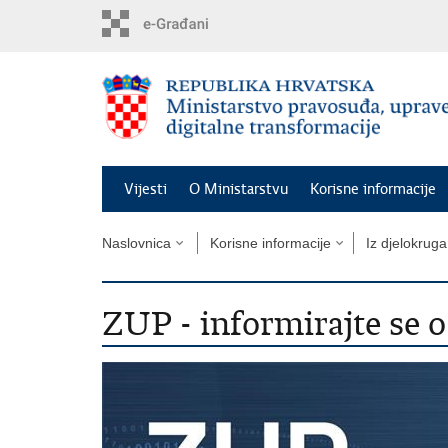
Preskoči
na
glavni
sadržaj
Vijesti
O Ministarstvu
Korisne informacije
Naslovnica
Korisne informacije
Iz djelokruga
ZUP - informirajte se 