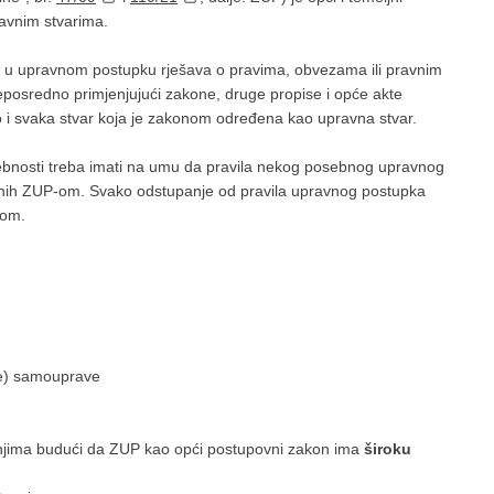
ravnim stvarima.
elo u upravnom postupku rješava o pravima, obvezama ili pravnim
 neposredno primjenjujući zakone, druge propise i opće akte
 i svaka stvar koja je zakonom određena kao upravna stvar.
sebnosti treba imati na umu da pravila nekog posebnog upravnog
isanih ZUP-om. Svako odstupanje od pravila upravnog postupka
nom.
lne) samouprave
jima budući da ZUP kao opći postupovni zakon ima
široku