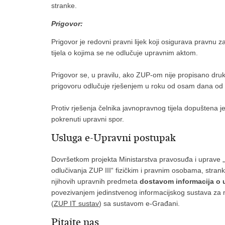
stranke.
Prigovor:
Prigovor je redovni pravni lijek koji osigurava pravnu
tijela o kojima se ne odlučuje upravnim aktom.
Prigovor se, u pravilu, ako ZUP-om nije propisano drukči
prigovoru odlučuje rješenjem u roku od osam dana od d
Protiv rješenja čelnika javnopravnog tijela dopuštena j
pokrenuti upravni spor.
Usluga e-Upravni postupak
Dovršetkom projekta Ministarstva pravosuđa i uprave 
odlučivanja ZUP III“ fizičkim i pravnim osobama, str
njihovih upravnih predmeta
dostavom informacija o 
povezivanjem jedinstvenog informacijskog sustava 
(
ZUP IT sustav
) sa sustavom e-Građani.
Pitajte nas