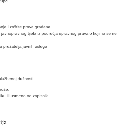
tupci
nja i zaštite prava građana
 javnopravnog tijela iz područja upravnog prava o kojima se ne
a pružatelja javnih usluga
službenoj dužnosti.
može:
iku ili usmeno na zapisnik
ija