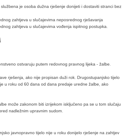
užbena je osoba dužna rješenje donijeti i dostaviti stranci bez
dnog zahtjeva u slučajevima neposrednog rješavanja
nog zahtjeva u slučajevima vođenja ispitnog postupka.
i
nstveno ostvaruju putem redovnog pravnog lijeka - žalbe.
ve rješenja, ako nije propisan duži rok. Drugostupanjsko tijelo
asnije u roku od 60 dana od dana predaje uredne žalbe, ako
e može zakonom biti izrijekom isključeno pa se u tom slučaju
 pred nadležnim upravnim sudom.
jsko javnopravno tijelo nije u roku donijelo rješenje na zahtjev