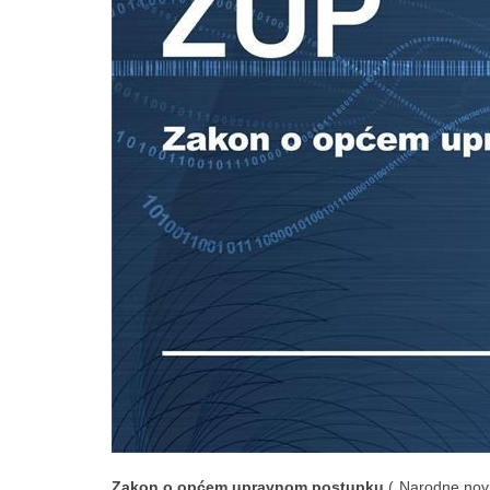
Zakon o općem upravnom postupku
(„Narodne novi