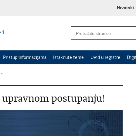
Hrvatski
Pristup informacijama
Istaknute teme
Uvid u registre
Digi
o upravnom postupanju!