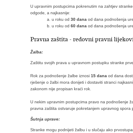
U upravnim postupcima pokrenutim na zahtjev stranke sl
odgode, a najkasnije:
u roku od
30 dana
od dana podnošenja ure
u roku od
60 dana
od dana podnošenja ured
Pravna zaštita - redovni pravni lijekov
Žalba:
Zaštitu svojih prava u upravnom postupku stranke prve
Rok za podnošenje žalbe iznosi
15 dana
od dana dosta
rješenje o žalbi mora donijeti i dostaviti stranci najk
zakonom nije propisan kraći rok.
U nekim upravnim postupcima pravo na podnošenje žalb
pravna zaštita ostvaruje pokretanjem upravnog spora
Šutnja uprave:
Stranke mogu podnijeti žalbu i u slučaju ako prvostupan