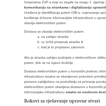
Izmjenama ZUP-a koje su stupile na snagu 1. siječnja 
komunikaciju sa strankama i digitalizaciju upravn
Uređena je identifikacija putem OIB-a, ovjeravanje upr
korištenje državne informacijske infrastrukture u up
obavlja elektroničkim putem.
Dostava se obavlja elektroničkim putem:
na zahtjev stranke
uz izričit pristanak stranke ili
kad je to propisano zakonom.
​Ako je stranka zahtjev podnijela u elektroničkom obliku
putem, dok se ne izjasni drukčije.
Dostava elektroničkim putem u korisnički pretinac inf
infrastrukturu smatra se obavljenom potvrdom primitk
pismeno zabilježeno na poslužitelju za primanje poruk
elektroničkim putem obavljena dostavom u korisnički 
informacijsku infrastrukturu
smatra se osobnom dos
Rokovi za rješavanje upravne stvari