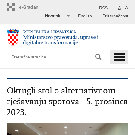
Preskoči
na
A
RSS
A
glavni
Hrvatski
English
Pristupačnost
sadržaj
Okrugli stol o alternativnom
rješavanju sporova - 5. prosinca
2023.