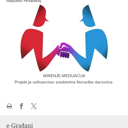
Republici Hrvatskoj.
MIRENJE-MEDIJACIJA
Projekt je sufinanciran sredstvima Norveške darovnice.
Ispiši
Podijeli
Podijeli
stranicu
na
na
e-Građani
Facebooku
Twitteru