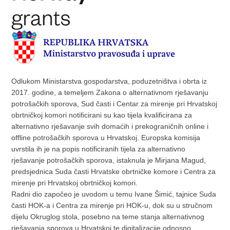
Odlukom Ministarstva gospodarstva, poduzetništva i obrta iz
2017. godine, a temeljem Zakona o alternativnom rješavanju
potrošačkih sporova, Sud časti i Centar za mirenje pri Hrvatskoj
obrtničkoj komori notificirani su kao tijela kvalificirana za
alternativno rješavanje svih domaćih i prekograničnih online i
offline potrošačkih sporova u Hrvatskoj. Europska komisija
uvrstila ih je na popis notificiranih tijela za alternativno
rješavanje potrošačkih sporova, istaknula je Mirjana Magud,
predsjednica Suda časti Hrvatske obrtničke komore i Centra za
mirenje pri Hrvatskoj obrtničkoj komori.
Radni dio započeo je uvodom u temu Ivane Šimić, tajnice Suda
časti HOK-a i Centra za mirenje pri HOK-u, dok su u stručnom
dijelu Okruglog stola, posebno na teme stanja alternativnog
rješavanja sporova u Hrvatskoj te digitalizacije odnosno