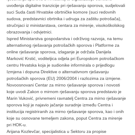
uvođenja digitalne tranzicije pri rješavanju sporova, sudjelovali
suci Suda časti Hrvatske obrtničke komore (suci redovnih
sudova, predstavnici obrtnika i udruga za zaštitu potrošača),
stručnjaci iz ministarstava, centara za mirenje, visokoškolskog
obrazovanja i odvjetnici.
Ispred Ministarstva gospodarstva i održivog razvoja, na temu
alternativnog rješavanja potrošačkih sporova i Platforme za
online rješavanje sporova, izlaganje je održala Danijela
Marković Krstić, voditeljica odjela pri Europskom potrošačkom
centru Hrvatska koja je sudionike informirala o prijedlogu
Izmjena i dopuna Direktive o alternativnom rješavanju
potrošačkih sporova (EU) 2006/2004 i razlozima za izmjene.
Novoosnovani Centar za mirno rješavanje sporova i novosti
koje uvodi Zakon o mirnom rješavanju sporova predstavio je
Marin Vuković, privremeni ravnatelj Centra za mirno rješavanje
sporova koji je najavio jačanje suradnje između Centra i
institucija registriranih za mirno rješavanje sporova, kao i onih
koje su osnovane temeljem zakona, poput Centra za mirenje
pri HOK-u.
Arijana Kozlevčar, specijalistica u Sektoru za propise