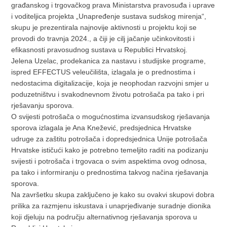
građanskog i trgovačkog prava Ministarstva pravosuđa i uprave
i voditeljica projekta „Unapređenje sustava sudskog mirenja“,
skupu je prezentirala najnovije aktivnosti u projektu koji se
provodi do travnja 2024., a čiji je cilj jačanje učinkovitosti i
efikasnosti pravosudnog sustava u Republici Hrvatskoj.
Jelena Uzelac, prodekanica za nastavu i studijske programe,
ispred EFFECTUS veleučilišta, izlagala je o prednostima i
nedostacima digitalizacije, koja je neophodan razvojni smjer u
poduzetništvu i svakodnevnom životu potrošača pa tako i pri
rješavanju sporova.
O svijesti potrošača o mogućnostima izvansudskog rješavanja
sporova izlagala je Ana Knežević, predsjednica Hrvatske
udruge za zaštitu potrošača i dopredsjednica Unije potrošača
Hrvatske ističući kako je potrebno temeljito raditi na podizanju
svijesti i potrošača i trgovaca o svim aspektima ovog odnosa,
pa tako i informiranju o prednostima takvog načina rješavanja
sporova.
Na završetku skupa zaključeno je kako su ovakvi skupovi dobra
prilika za razmjenu iskustava i unaprjeđivanje suradnje dionika
koji djeluju na području alternativnog rješavanja sporova u