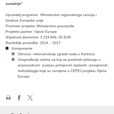
suradnje“
Upravitelj programa: Ministarstvo regionalnoga razvoja i
fondove Europske unije
Promotor projekta: Ministarstvo pravosuđa
Projektni partner: Vijeće Europe
Vrijednost darovnice: 3.229.846, 00 EUR
Razdoblje provedbe: 2014. - 2017.
Komponente:
Obnova i rekonstrukcija zgrade suda u Karlovcu
Unapređenje načina na koji se predmeti rješavaju u
pravosudnom sustavu primjenom ispitanih i provjerenih
metodologija koje su razvijene u CEPEJ projektu Vijeća
Europe
Ispiši
Podijeli
Podijeli
stranicu
na
na