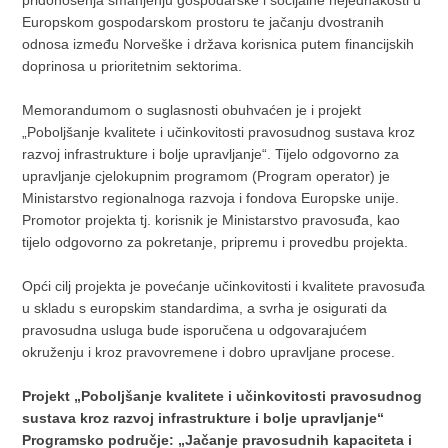
pridonošenja smanjenju gospodarske i socijalne nejednakosti u
Europskom gospodarskom prostoru te jačanju dvostranih
odnosa između Norveške i država korisnica putem financijskih
doprinosa u prioritetnim sektorima.
Memorandumom o suglasnosti obuhvaćen je i projekt
„Poboljšanje kvalitete i učinkovitosti pravosudnog sustava kroz
razvoj infrastrukture i bolje upravljanje“. Tijelo odgovorno za
upravljanje cjelokupnim programom (Program operator) je
Ministarstvo regionalnoga razvoja i fondova Europske unije.
Promotor projekta tj. korisnik je Ministarstvo pravosuđa, kao
tijelo odgovorno za pokretanje, pripremu i provedbu projekta.
Opći cilj projekta je povećanje učinkovitosti i kvalitete pravosuđa
u skladu s europskim standardima, a svrha je osigurati da
pravosudna usluga bude isporučena u odgovarajućem
okruženju i kroz pravovremene i dobro upravljane procese.
Projekt „Poboljšanje kvalitete i učinkovitosti pravosudnog
sustava kroz razvoj infrastrukture i bolje upravljanje“
Programsko područje: „Jačanje pravosudnih kapaciteta i