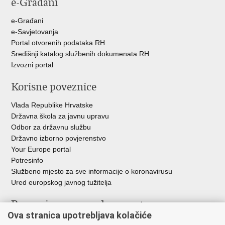
e-Građani
Facebooku
Twitteru
e-Građani
e-Savjetovanja
Portal otvorenih podataka RH
Središnji katalog službenih dokumenata RH
Izvozni portal
Korisne poveznice
Vlada Republike Hrvatske
Državna škola za javnu upravu
Odbor za državnu službu
Državno izborno povjerenstvo
Your Europe portal
Potresinfo
Službeno mjesto za sve informacije o koronavirusu
Ured europskog javnog tužitelja
Poveznice pravosudnog sustava
Ova stranica upotrebljava kolačiće
Portal sudova