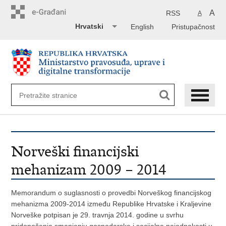
Preskoči
na
A
RSS
A
glavni
Hrvatski
English
Pristupačnost
sadržaj
Norveški financijski
mehanizam 2009 – 2014
Memorandum o suglasnosti o provedbi Norveškog financijskog
mehanizma 2009-2014 između Republike Hrvatske i Kraljevine
Norveške potpisan je 29. travnja 2014. godine u svrhu