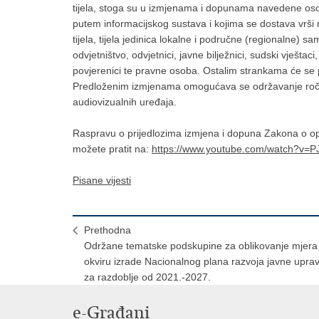
tijela, stoga su u izmjenama i dopunama navedene oso
putem informacijskog sustava i kojima se dostava vrši na
tijela, tijela jedinica lokalne i područne (regionalne)
odvjetništvo, odvjetnici, javne bilježnici, sudski vještaci,
povjerenici te pravne osoba. Ostalim strankama će se p
Predloženim izmjenama omogućava se održavanje ročišta
audiovizualnih uređaja.
Raspravu o prijedlozima izmjena i dopuna Zakona o 
možete pratit na:
https://www.youtube.com/watch?v=P
Pisane vijesti
Prethodna
Održane tematske podskupine za oblikovanje mjera
okviru izrade Nacionalnog plana razvoja javne upra
za razdoblje od 2021.-2027.
e-Građani