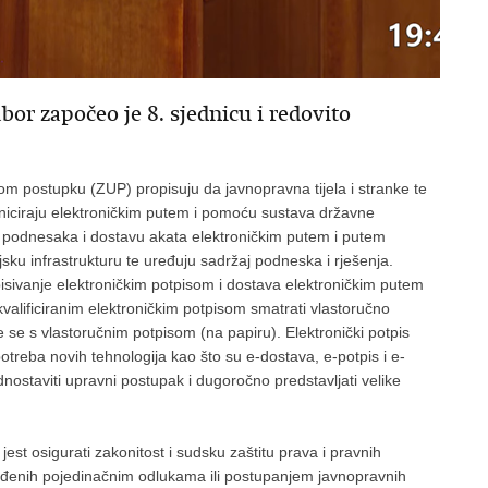
r započeo je 8. sjednicu i redovito
postupku (ZUP) propisuju da javnopravna tijela i stranke te
iciraju elektroničkim putem i pomoću sustava državne
ju podnesaka i dostavu akata elektroničkim putem i putem
sku infrastrukturu te uređuju sadržaj podneska i rješenja.
sivanje elektroničkim potpisom i dostava elektroničkim putem
kvalificiranim elektroničkim potpisom smatrati vlastoručno
je se s vlastoručnim potpisom (na papiru). Elektronički potpis
otreba novih tehnologija kao što su e-dostava, e-potpis i e-
ostaviti upravni postupak i dugoročno predstavljati velike
st osigurati zakonitost i sudsku zaštitu prava i pravnih
rijeđenih pojedinačnim odlukama ili postupanjem javnopravnih