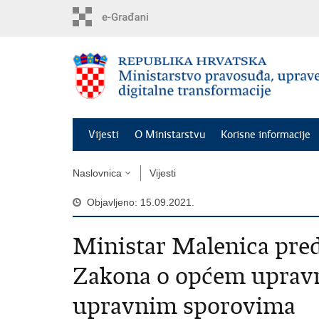
Preskoči
na
glavni
sadržaj
Vijesti
O Ministarstvu
Korisne informacije
Naslovnica
Vijesti
Objavljeno: 15.09.2021.
Ministar Malenica pre
Zakona o općem uprav
upravnim sporovima