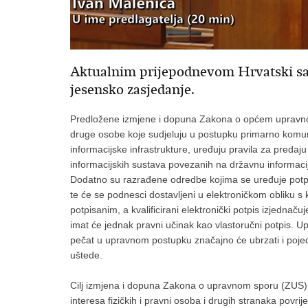
Aktualnim prijepodnevom Hrvatski sabo
jesensko zasjedanje.
Predložene izmjene i dopuna Zakona o općem upravnom 
druge osobe koje sudjeluju u postupku primarno komun
informacijske infrastrukture, uređuju pravila za preda
informacijskih sustava povezanih na državnu informacij
Dodatno su razrađene odredbe kojima se uređuje potpi
te će se podnesci dostavljeni u elektroničkom obliku s 
potpisanim, a kvalificirani elektronički potpis izjednaču
imat će jednak pravni učinak kao vlastoručni potpis. Up
pečat u upravnom postupku značajno će ubrzati i pojedn
uštede.
Cilj izmjena i dopuna Zakona o upravnom sporu (ZUS) je
interesa fizičkih i pravni osoba i drugih stranaka pov