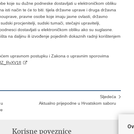
be koje su dužne podneske dostavljati u elektroničkom obliku
 isti način te će to biti: tijela državne uprave i druga državna
 samouprave, pravne osobe koje imaju javne ovlasti, državno
 sudski procjenitelji, sudski tumači, stečajni upravitelji,
odnesci dostavljati u elektroničkom obliku ako su suglasne.
 na daljinu ili izvođenje pojedinih dokaznih radnji korištenjem
općem upravnom postupku i Zakona o upravnim sporovima
JZ_RyXV1fI
Sljedeća
 u
Aktualno prijepodne u Hrvatskom saboru
ve
Ov
Korisne poveznice
P