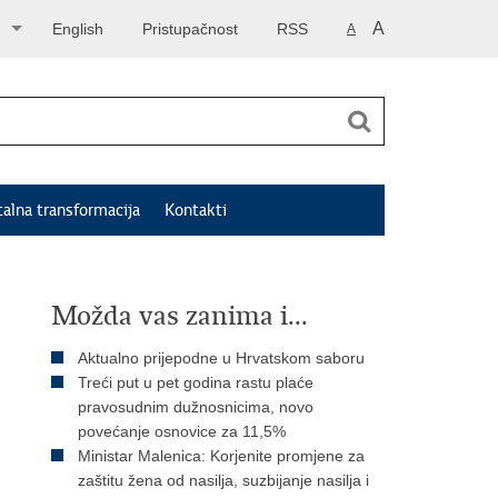
A
English
Pristupačnost
RSS
A
talna transformacija
Kontakti
Možda vas zanima i...
Aktualno prijepodne u Hrvatskom saboru
Treći put u pet godina rastu plaće
pravosudnim dužnosnicima, novo
povećanje osnovice za 11,5%
Ministar Malenica: Korjenite promjene za
zaštitu žena od nasilja, suzbijanje nasilja i