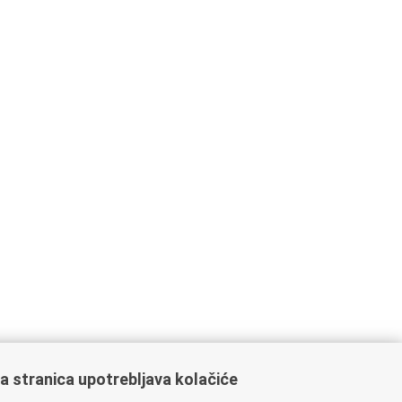
a stranica upotrebljava kolačiće
oveznice pravosudnog sustava