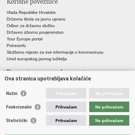
Korisne poveznice
Vlada Republike Hrvatske
Državna škola za javnu upravu
Odbor za državnu službu
Državno izborno povjerenstvo
Your Europe portal
Potresinfo
Službeno mjesto za sve informacije o koronavirusu
Ured europskog javnog tužitelja
Poveznice pravosudnog sustava
Ova stranica upotrebljava kolačiće
Portal sudova
Državno odvjetništvo
Nužni
Prihvaćam
Ne prihvaćam
Ured za suzbijanje korupcije i organiziranog kriminaliteta
Državno sudbeno vijeće
Funkcionalni
Prihvaćam
Ne prihvaćam
Državnoodvjetničko vijeće
Pravosudna akademija
Statistički
Prihvaćam
Ne prihvaćam
Hrvatska odvjetnička komora
Hrvatska javnobilježnička komora