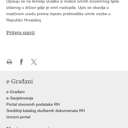
Upisuju se na temelju izvatka iz matice umrlih inozemnog tijela
izdanog u državi gdje je smrt nastupila. Upis se obavlja u
matičnom uredu prema mjestu prebivališta umrle osobe u
Republici Hrvatskoj.
Prijava smrti
Ispiši
Podijeli
Podijeli
stranicu
na
na
e-Građani
Facebooku
Twitteru
e-Građani
e-Savjetovanja
Portal otvorenih podataka RH
Središnji katalog službenih dokumenata RH
Izvozni portal