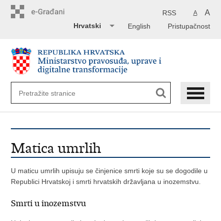
Preskoči
na
A
RSS
A
glavni
Hrvatski
English
Pristupačnost
sadržaj
Matica umrlih
U maticu umrlih upisuju se činjenice smrti koje su se dogodile u
Republici Hrvatskoj i smrti hrvatskih državljana u inozemstvu.
Smrti u inozemstvu