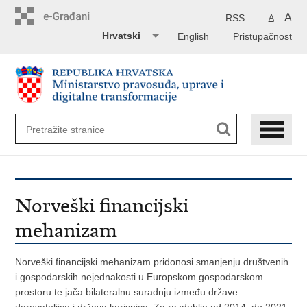
Preskoči
na
A
RSS
A
glavni
Hrvatski
English
Pristupačnost
sadržaj
Norveški financijski
mehanizam
Norveški financijski mehanizam pridonosi smanjenju društvenih
i gospodarskih nejednakosti u Europskom gospodarskom
prostoru te jača bilateralnu suradnju između države