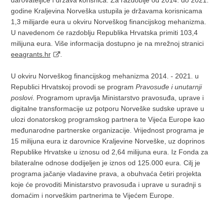
darovateljice i država korisnica. Za razdoblje od 2014. do 2021.
godine Kraljevina Norveška ustupila je državama korisnicama
1,3 milijarde eura u okviru Norveškog financijskog mehanizma.
U navedenom će razdoblju Republika Hrvatska primiti 103,4
milijuna eura. Više informacija dostupno je na mrežnoj stranici
eeagrants.hr
.
U okviru Norveškog financijskog mehanizma 2014. - 2021. u
Republici Hrvatskoj provodi se program
Pravosuđe i unutarnji
poslovi
. Programom upravlja Ministarstvo pravosuđa, uprave i
digitalne transformacije uz potporu Norveške sudske uprave u
ulozi donatorskog programskog partnera te Vijeća Europe kao
međunarodne partnerske organizacije. Vrijednost programa je
15 milijuna eura iz darovnice Kraljevine Norveške, uz doprinos
Republike Hrvatske u iznosu od 2,64 milijuna eura. Iz Fonda za
bilateralne odnose dodijeljen je iznos od 125.000 eura. Cilj je
programa jačanje vladavine prava, a obuhvaća četiri projekta
koje će provoditi Ministarstvo pravosuđa i uprave u suradnji s
domaćim i norveškim partnerima te Vijećem Europe.