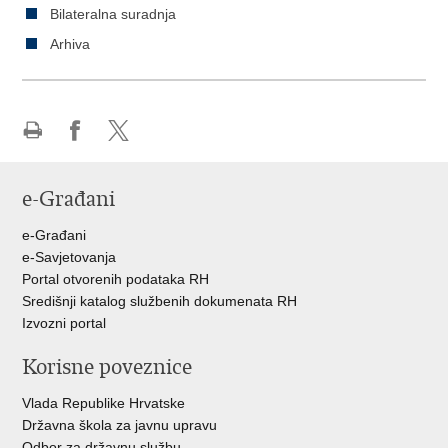
Bilateralna suradnja
Arhiva
Ispiši
Podijeli
Podijeli
stranicu
na
na
e-Građani
Facebooku
Twitteru
e-Građani
e-Savjetovanja
Portal otvorenih podataka RH
Središnji katalog službenih dokumenata RH
Izvozni portal
Korisne poveznice
Vlada Republike Hrvatske
Državna škola za javnu upravu
Odbor za državnu službu