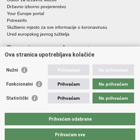
Državno izborno povjerenstvo
Your Europe portal
Potresinfo
Službeno mjesto za sve informacije o koronavirusu
Ured europskog javnog tužitelja
Poveznice pravosudnog sustava
Ova stranica upotrebljava kolačiće
Portal sudova
Državno odvjetništvo
Nužni
Prihvaćam
Ne prihvaćam
Ured za suzbijanje korupcije i organiziranog kriminaliteta
Državno sudbeno vijeće
Funkcionalni
Prihvaćam
Ne prihvaćam
Državnoodvjetničko vijeće
Pravosudna akademija
Statistički
Prihvaćam
Ne prihvaćam
Hrvatska odvjetnička komora
Hrvatska javnobilježnička komora
Europski pravosudni portal
Prihvaćam odabrane
Prihvaćam sve
Povratak na vrh