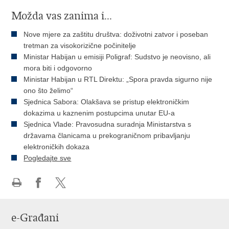
Možda vas zanima i...
Nove mjere za zaštitu društva: doživotni zatvor i poseban
tretman za visokorizične počinitelje
Ministar Habijan u emisiji Poligraf: Sudstvo je neovisno, ali
mora biti i odgovorno
Ministar Habijan u RTL Direktu: „Spora pravda sigurno nije
ono što želimo“
Sjednica Sabora: Olakšava se pristup elektroničkim
dokazima u kaznenim postupcima unutar EU-a
Sjednica Vlade: Pravosudna suradnja Ministarstva s
državama članicama u prekograničnom pribavljanju
elektroničkih dokaza
Pogledajte sve
Ispiši
Podijeli
Podijeli
stranicu
na
na
e-Građani
Facebooku
Twitteru