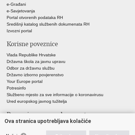
e-Građani
e-Savjetovanja
Portal otvorenih podataka RH
Središnji katalog službenih dokumenata RH
Izvozni portal
Korisne poveznice
Vlada Republike Hrvatske
Državna škola za javnu upravu
Odbor za državnu službu
Državno izborno povjerenstvo
Your Europe portal
Potresinfo
Službeno mjesto za sve informacije o koronavirusu
Ured europskog javnog tužitelja
Poveznice pravosudnog sustava
Ova stranica upotrebljava kolačiće
Portal sudova
Državno odvjetništvo