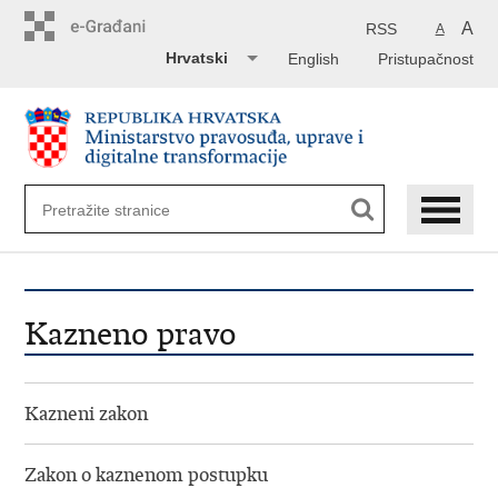
Preskoči
na
A
RSS
A
glavni
Hrvatski
English
Pristupačnost
sadržaj
Kazneno pravo
Kazneni zakon
Zakon o kaznenom postupku