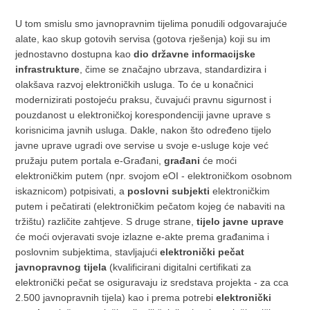
U tom smislu smo javnopravnim tijelima ponudili odgovarajuće
alate, kao skup gotovih servisa (gotova rješenja) koji su im
jednostavno dostupna kao
dio državne informacijske
infrastrukture
, čime se značajno ubrzava, standardizira i
olakšava razvoj elektroničkih usluga. To će u konačnici
modernizirati postojeću praksu, čuvajući pravnu sigurnost i
pouzdanost u elektroničkoj korespondenciji javne uprave s
korisnicima javnih usluga. Dakle, nakon što određeno tijelo
javne uprave ugradi ove servise u svoje e-usluge koje već
pružaju putem portala e-Građani,
građani
će moći
elektroničkim putem (npr. svojom eOI - elektroničkom osobnom
iskaznicom) potpisivati, a
poslovni subjekti
elektroničkim
putem i pečatirati (elektroničkim pečatom kojeg će nabaviti na
tržištu) različite zahtjeve. S druge strane,
tijelo javne uprave
će moći ovjeravati svoje izlazne e-akte prema građanima i
poslovnim subjektima, stavljajući
elektronički pečat
javnopravnog tijela
(kvalificirani digitalni certifikati za
elektronički pečat se osiguravaju iz sredstava projekta - za cca
2.500 javnopravnih tijela) kao i prema potrebi
elektronički