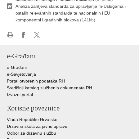
Analiza zahtjeva standarda za upravljanje m-Uslugama i
ostalih relevantnih standarda te nacionalnih i EU
komponentni i gradivnih blokova
(141kb)
Ispiši
Podijeli
Podijeli
stranicu
na
na
e-Građani
Facebooku
Twitteru
e-Građani
e-Savjetovanja
Portal otvorenih podataka RH
Središnji katalog službenih dokumenata RH
Izvozni portal
Korisne poveznice
Vlada Republike Hrvatske
Državna škola za javnu upravu
Odbor za državnu službu