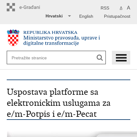
Preskoči
na
A
RSS
A
glavni
Hrvatski
English
Pristupačnost
sadržaj
Uspostava platforme sa
elektronickim uslugama za
e/m-Potpis i e/m-Pecat