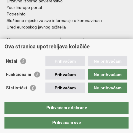
Državno izborno povjerenstvo
Your Europe portal
Potresinfo
Službeno mjesto za sve informacije o koronavirusu
Ured europskog javnog tužitelja
Poveznice pravosudnog sustava
Ova stranica upotrebljava kolačiće
Portal sudova
Državno odvjetništvo
Nužni
Prihvaćam
Ne prihvaćam
Ured za suzbijanje korupcije i organiziranog kriminaliteta
Državno sudbeno vijeće
Funkcionalni
Prihvaćam
Ne prihvaćam
Državnoodvjetničko vijeće
Pravosudna akademija
Statistički
Prihvaćam
Ne prihvaćam
Hrvatska odvjetnička komora
Hrvatska javnobilježnička komora
Europski pravosudni portal
Prihvaćam odabrane
Prihvaćam sve
Povratak na vrh