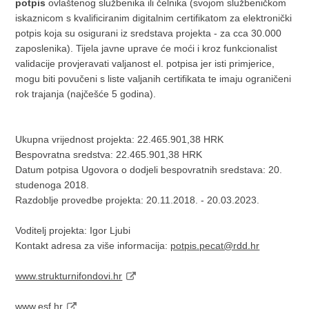
potpis
ovlaštenog službenika ili čelnika (svojom službeničkom
iskaznicom s kvalificiranim digitalnim certifikatom za elektronički
potpis koja su osigurani iz sredstava projekta - za cca 30.000
zaposlenika). Tijela javne uprave će moći i kroz funkcionalist
validacije provjeravati valjanost el. potpisa jer isti primjerice,
mogu biti povučeni s liste valjanih certifikata te imaju ograničeni
rok trajanja (najčešće 5 godina).
Ukupna vrijednost projekta: 22.465.901,38 HRK
Bespovratna sredstva: 22.465.901,38 HRK
Datum potpisa Ugovora o dodjeli bespovratnih sredstava: 20.
studenoga 2018.
Razdoblje provedbe projekta: 20.11.2018. - 20.03.2023.
Voditelj projekta: Igor Ljubi
Kontakt adresa za više informacija:
potpis.pecat@rdd.hr
www.strukturnifondovi.hr
www.esf.hr