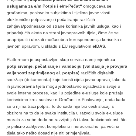
uslugama za e/m Potpis i e/m-Pečat“
omogućava se
građanima, poslovnim subjektima i tijelima javne vlasti
elektroničko potpisivanje i pečatiranje različitih
zahtjeva/podnesaka od strane korisnika javnih usluga, kao i
pripadajućih akata na strani javnopravnih tijela, čime će se
unaprijediti i ubrzati međusobna korespondencija korisnika s
javnom upravom, u skladu s EU regulativom
eIDAS
.
Platformom je uspostavljen skup servisa namijenjenih
za
potpisivanje, pečatiranje i validaciju (validacija je provjera
valjanosti zaprimljenog el. potpisa)
različitih digitalnih
sadržaja (dokumenata) koje koristi cijela javna uprava, tako da
ih javnopravna tijela mogu jednostavno ugrađivati u svoje u
svoje interne procese, kao i u pojedine e-usluge koje pružaju
korisnicima kroz sustave e-Građani i e-Poslovanje, onda kada
se u njima traži potpis. To do sada nije bio česti slučaj, s
obzirom na to da je svaka institucija u razvoju svoje e-usluge
morala za sebe dodatno razvijati još i takvu funkcionalnost, što
je prilično zahtjevno, kompleksno i neracionalno, pa većina
tijela tako nešto dosad nije niti primjenjivala.