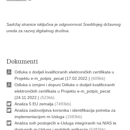
Sadržaj stranice isključiva je odgovornost Središnjeg državnog
ureda za razvoj digitalnog društva.
Dokumenti
Odluka o dodjeli kvalificiranih elektroničkih certifikata u
Projektu e-m_potpis_pecat (17.02.2022.)
(609kb)
Odluka o izmjeni i dopuni Odluke o dodjeli kvalificiranih
elektroničkih certifikata u Projektu e-m_potpis_pecat
(24.11.2022.)
(523kb)
Analiza 5 EU zemalja
(7493kb)
Analiza zadovoljstva korisnika i identifikacija potreba za
implementacijom m-Usluga
(1583kb)
Analiza svih postojećih e-Usluga integriranih na NIAS te
dostupnih m-Usluga i mobilnih aplikacija
(5482kb)