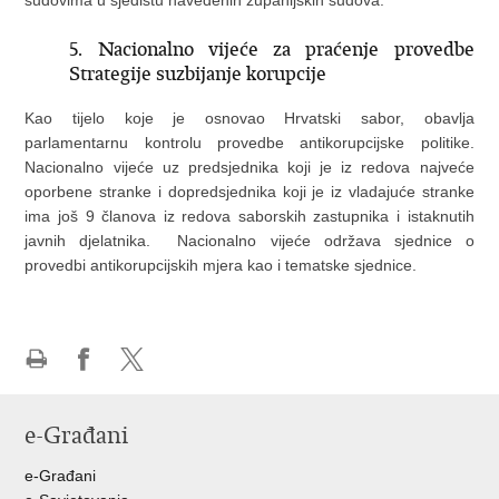
sudovima u sjedištu navedenih županijskih sudova.
5. Nacionalno vijeće za praćenje provedbe
Strategije suzbijanje korupcije
Kao tijelo koje je osnovao Hrvatski sabor, obavlja
parlamentarnu kontrolu provedbe antikorupcijske politike.
Nacionalno vijeće uz predsjednika koji je iz redova najveće
oporbene stranke i dopredsjednika koji je iz vladajuće stranke
ima još 9 članova iz redova saborskih zastupnika i istaknutih
javnih djelatnika. Nacionalno vijeće održava sjednice o
provedbi antikorupcijskih mjera kao i tematske sjednice.
Ispiši
Podijeli
Podijeli
stranicu
na
na
e-Građani
Facebooku
Twitteru
e-Građani