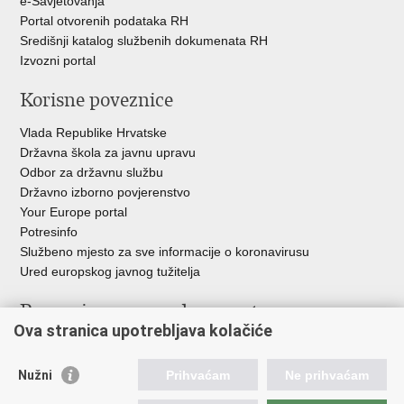
e-Savjetovanja
Portal otvorenih podataka RH
Središnji katalog službenih dokumenata RH
Izvozni portal
Korisne poveznice
Vlada Republike Hrvatske
Državna škola za javnu upravu
Odbor za državnu službu
Državno izborno povjerenstvo
Your Europe portal
Potresinfo
Službeno mjesto za sve informacije o koronavirusu
Ured europskog javnog tužitelja
Poveznice pravosudnog sustava
Ova stranica upotrebljava kolačiće
Portal sudova
Državno odvjetništvo
Nužni
Prihvaćam
Ne prihvaćam
Ured za suzbijanje korupcije i organiziranog kriminaliteta
Državno sudbeno vijeće