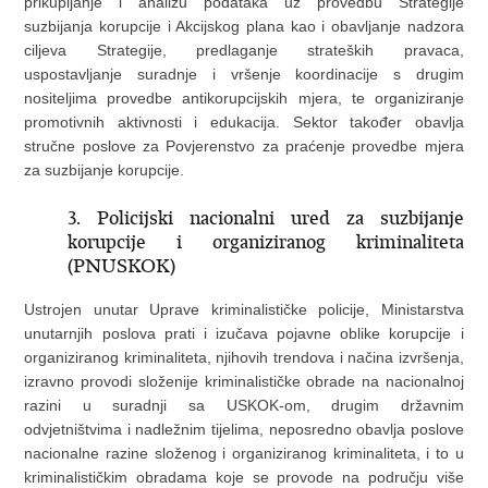
prikupljanje i analizu podataka uz provedbu Strategije
suzbijanja korupcije i Akcijskog plana kao i obavljanje nadzora
ciljeva Strategije, predlaganje strateških pravaca,
uspostavljanje suradnje i vršenje koordinacije s drugim
nositeljima provedbe antikorupcijskih mjera, te organiziranje
promotivnih aktivnosti i edukacija. Sektor također obavlja
stručne poslove za Povjerenstvo za praćenje provedbe mjera
za suzbijanje korupcije.
3. Policijski nacionalni ured za suzbijanje
korupcije i organiziranog kriminaliteta
(PNUSKOK)
Ustrojen unutar Uprave kriminalističke policije, Ministarstva
unutarnjih poslova prati i izučava pojavne oblike korupcije i
organiziranog kriminaliteta, njihovih trendova i načina izvršenja,
izravno provodi složenije kriminalističke obrade na nacionalnoj
razini u suradnji sa USKOK-om, drugim državnim
odvjetništvima i nadležnim tijelima, neposredno obavlja poslove
nacionalne razine složenog i organiziranog kriminaliteta, i to u
kriminalističkim obradama koje se provode na području više