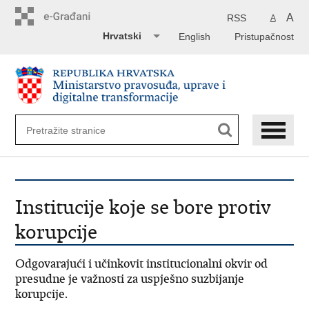
Preskoči
na
A
RSS
A
glavni
Hrvatski
English
Pristupačnost
sadržaj
Institucije koje se bore protiv
korupcije
Odgovarajući i učinkovit institucionalni okvir od
presudne je važnosti za uspješno suzbijanje
korupcije.