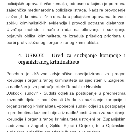
policijskih uprava ili više zemalja, odnosno u kojima je potrebna
zajednička međunarodna policijska istraga. Nadzire provođenje
složenijih kriminalističkih obrada u policijskim upravama, te vodi
zbirku kriminalističkih evidencija i provodi potražnu djelatnost.
Utvrđuje metode i načine rada na otkrivanju i suzbijanju
pojavnih oblika kriminaliteta, te izrađuje prijedlog prioriteta u
borbi protiv složenog i organiziranog kriminaliteta.
4. USKOK - Ured za suzbijanje korupcije i
organiziranog kriminaliteta
Posebno je državno odvjetništvo specijalizirano za progon
korupcije i organiziranog kriminaliteta sa sjedištem u Zagrebu,
a nadležan je za područje cijele Republike Hrvatske.
„Uskočki sudovi“ - Sudski odjeli za postupanje u predmetima
kaznenih djela iz nadležnosti Ureda za suzbijanje korupcije i
organiziranog kriminaliteta –posebni sudski odjeli za postupanje
u predmetima kaznenih djela iz nadležnosti Ureda za suzbijanje
korupcije i organiziranog kriminaliteta ustrojeni pri Županijskim
sudovima u Zagrebu, Splitu, Rijeci i Osijeku, te u Općinskim