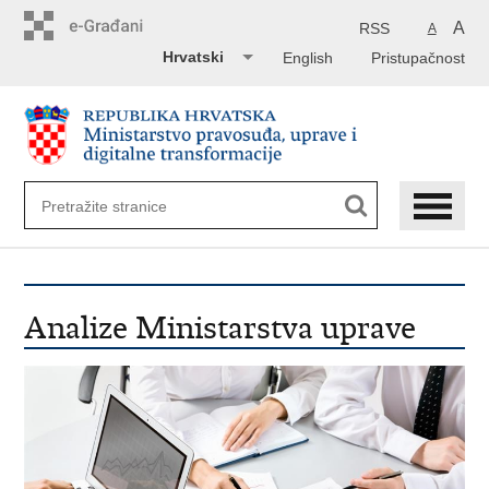
Preskoči
na
A
RSS
A
glavni
Hrvatski
English
Pristupačnost
sadržaj
Analize Ministarstva uprave