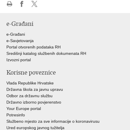
Ispiši
Podijeli
Podijeli
stranicu
na
na
e-Građani
Facebooku
Twitteru
e-Građani
e-Savjetovanja
Portal otvorenih podataka RH
Središnji katalog službenih dokumenata RH
Izvozni portal
Korisne poveznice
Vlada Republike Hrvatske
Državna škola za javnu upravu
Odbor za državnu službu
Državno izborno povjerenstvo
Your Europe portal
Potresinfo
Službeno mjesto za sve informacije o koronavirusu
Ured europskog javnog tužitelja