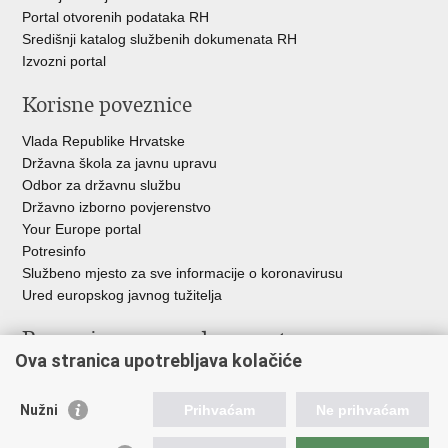
Portal otvorenih podataka RH
Središnji katalog službenih dokumenata RH
Izvozni portal
Korisne poveznice
Vlada Republike Hrvatske
Državna škola za javnu upravu
Odbor za državnu službu
Državno izborno povjerenstvo
Your Europe portal
Potresinfo
Službeno mjesto za sve informacije o koronavirusu
Ured europskog javnog tužitelja
Poveznice pravosudnog sustava
Ova stranica upotrebljava kolačiće
Portal sudova
Državno odvjetništvo
Nužni
Prihvaćam
Ne prihvaćam
Ured za suzbijanje korupcije i organiziranog kriminaliteta
Državno sudbeno vijeće