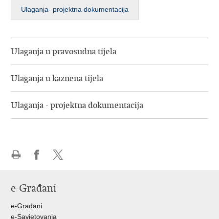
Ulaganja- projektna dokumentacija
Ulaganja u pravosudna tijela
Ulaganja u kaznena tijela
Ulaganja - projektna dokumentacija
Ispiši
Podijeli
Podijeli
stranicu
na
na
e-Građani
Facebooku
Twitteru
e-Građani
e-Savjetovanja