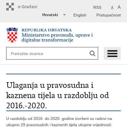
Preskoči
na
A
RSS
A
glavni
Hrvatski
English
Pristupačnost
sadržaj
Ulaganja u pravosudna i
kaznena tijela u razdoblju od
2016.-2020.
U razdoblju od 2016. do 2020. godine izvršeni su radovi na
ukupno 29 pravosudnih i kaznenih tijela ukupne vrijednosti: