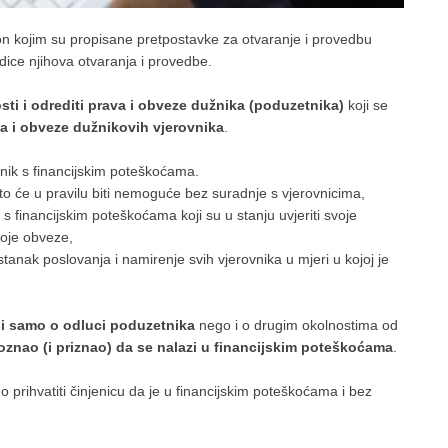
kon kojim su propisane pretpostavke za otvaranje i provedbu
dice njihova otvaranja i provedbe.
ti i odrediti prava i obveze dužnika (poduzetnika)
koji se
va i obveze dužnikovih vjerovnika
.
ik s financijskim poteškoćama.
što će u pravilu biti nemoguće bez suradnje s vjerovnicima,
financijskim poteškoćama koji su u stanju uvjeriti svoje
voje obveze,
tanak poslovanja i namirenje svih vjerovnika u mjeri u kojoj je
si samo o odluci poduzetnika
nego i o drugim okolnostima od
oznao (i priznao) da se nalazi u financijskim poteškoćama
.
 prihvatiti činjenicu da je u financijskim poteškoćama i bez