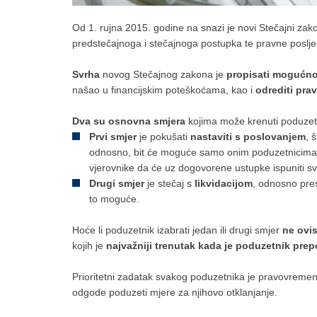
Od 1. rujna 2015. godine na snazi je novi Stečajni za
predstečajnoga i stečajnoga postupka te pravne poslje
Svrha
novog Stečajnog zakona je
propisati mogućnos
našao u financijskim poteškoćama, kao i
odrediti pra
Dva su osnovna smjera
kojima može krenuti poduzetn
Prvi smjer
je pokušati
nastaviti s poslovanjem
, 
odnosno, bit će moguće samo onim poduzetnicima s 
vjerovnike da će uz dogovorene ustupke ispuniti s
Drugi smjer
je stečaj s
likvidacijom
, odnosno pres
to moguće.
Hoće li poduzetnik izabrati jedan ili drugi smjer
ne ovi
kojih je
najvažniji trenutak kada je poduzetnik prep
Prioritetni zadatak svakog poduzetnika je pravovremeno
odgode poduzeti mjere za njihovo otklanjanje.