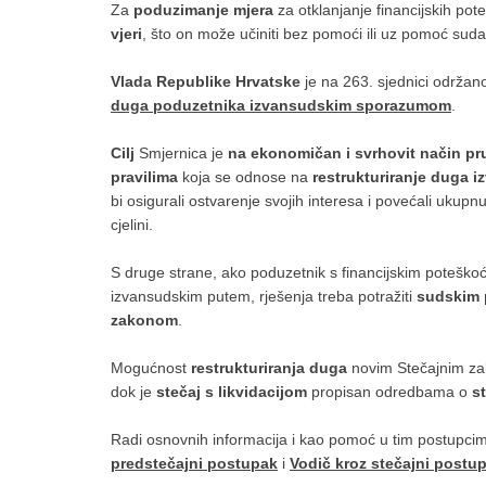
Za
poduzimanje mjera
za otklanjanje financijskih po
vjeri
, što on može učiniti bez pomoći ili uz pomoć suda
Vlada Republike Hrvatske
je na 263. sjednici održan
duga poduzetnika izvansudskim sporazumom
.
Cilj
Smjernica je
na ekonomičan i svrhovit način
pr
pravilima
koja se odnose na
restrukturiranje duga
bi osigurali ostvarenje svojih interesa i povećali ukupn
cjelini.
S druge strane, ako poduzetnik s financijskim poteškoć
izvansudskim putem, rješenja treba potražiti
sudskim 
zakonom
.
Mogućnost
restrukturiranja duga
novim Stečajnim z
dok je
stečaj s likvidacijom
propisan odredbama o
s
Radi osnovnih informacija i kao pomoć u tim postupci
predstečajni postupak
i
Vodič kroz stečajni postu