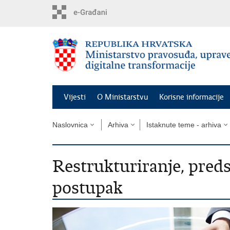
Preskoči
na
glavni
sadržaj
Vijesti
O Ministarstvu
Korisne informacije
Naslovnica
Arhiva
Istaknute teme - arhiva
Restrukturiranje, predst
postupak