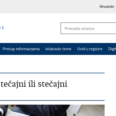
Hrvatski
Pristup informacijama
Istaknute teme
Uvid u registre
Digi
ečajni ili stečajni