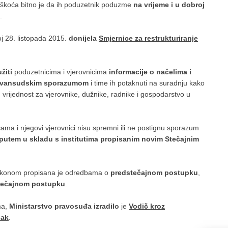
teškoća bitno je da ih poduzetnik poduzme
na vrijeme i u dobroj
.
oj 28. listopada 2015.
donijela
Smjernice za restrukturiranje
užiti
poduzetnicima i vjerovnicima
informacije o načelima i
 izvansudskim sporazumom
i time ih potaknuti na suradnju kako
u vrijednost za vjerovnike, dužnike, radnike i gospodarstvo u
ama i njegovi vjerovnici nisu spremni ili ne postignu sporazum
putem u skladu s institutima propisanim novim Stečajnim
akonom propisana je odredbama o
predstečajnom postupku
,
tečajnom postupku
.
ma,
Ministarstvo pravosuđa izradilo
je
Vodič kroz
pak
.