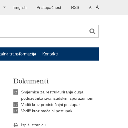
A
English
Pristupačnost
RSS
A
talna transformacija
Kontakti
Dokumenti
Smjernice za restrukturiranje duga
poduzetnika izvansudskim sporazumom
Vodič kroz predstečajni postupak
Vodič kroz stečajni postupak
Ispiši stranicu