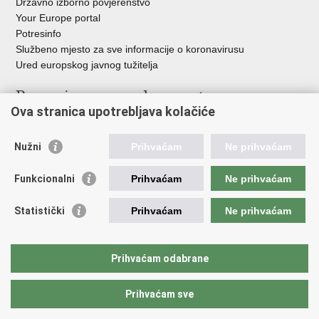
Državno izborno povjerenstvo
Your Europe portal
Potresinfo
Službeno mjesto za sve informacije o koronavirusu
Ured europskog javnog tužitelja
Poveznice pravosudnog sustava
Ova stranica upotrebljava kolačiće
Portal sudova
Državno odvjetništvo
Nužni
Prihvaćam
Ne prihvaćam
Ured za suzbijanje korupcije i organiziranog kriminaliteta
Državno sudbeno vijeće
Funkcionalni
Prihvaćam
Ne prihvaćam
Državnoodvjetničko vijeće
Pravosudna akademija
Statistički
Prihvaćam
Ne prihvaćam
Hrvatska odvjetnička komora
Hrvatska javnobilježnička komora
Europski pravosudni portal
Prihvaćam odabrane
Prihvaćam sve
Povratak na vrh