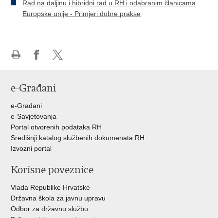
Rad na daljinu i hibridni rad u RH i odabranim članicama
Europske unije - Primjeri dobre prakse
Ispiši
Podijeli
Podijeli
stranicu
na
na
e-Građani
Facebooku
Twitteru
e-Građani
e-Savjetovanja
Portal otvorenih podataka RH
Središnji katalog službenih dokumenata RH
Izvozni portal
Korisne poveznice
Vlada Republike Hrvatske
Državna škola za javnu upravu
Odbor za državnu službu