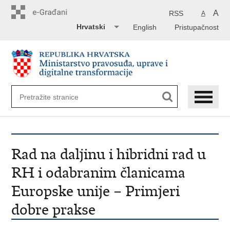
Preskoči
na
A
RSS
A
glavni
Hrvatski
English
Pristupačnost
sadržaj
Rad na daljinu i hibridni rad u
RH i odabranim članicama
Europske unije – Primjeri
dobre prakse