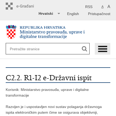
Preskoči
na
A
RSS
A
glavni
Hrvatski
English
Pristupačnost
sadržaj
C2.2. R1-I2 e-Državni ispit
Korisnik: Ministarstvo pravosuđa, uprave i digitalne
transformacije
Razvijen je i uspostavljen novi sustav polaganja državnoga
ispita elektroničkim putem čime se osigurava objektivniji,