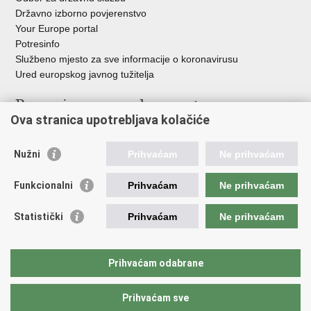
Državno izborno povjerenstvo
Your Europe portal
Potresinfo
Službeno mjesto za sve informacije o koronavirusu
Ured europskog javnog tužitelja
Poveznice pravosudnog sustava
Ova stranica upotrebljava kolačiće
Portal sudova
Državno odvjetništvo
Nužni
Prihvaćam
Ne prihvaćam
Ured za suzbijanje korupcije i organiziranog kriminaliteta
Državno sudbeno vijeće
Funkcionalni
Prihvaćam
Ne prihvaćam
Državnoodvjetničko vijeće
Pravosudna akademija
Statistički
Prihvaćam
Ne prihvaćam
Hrvatska odvjetnička komora
Hrvatska javnobilježnička komora
Europski pravosudni portal
Prihvaćam odabrane
Prihvaćam sve
Povratak na vrh