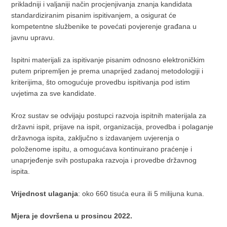
prikladniji i valjaniji način procjenjivanja znanja kandidata
standardiziranim pisanim ispitivanjem, a osigurat će
kompetentne službenike te povećati povjerenje građana u
javnu upravu.
Ispitni materijali za ispitivanje pisanim odnosno elektroničkim
putem pripremljen je prema unaprijed zadanoj metodologiji i
kriterijima, što omogućuje provedbu ispitivanja pod istim
uvjetima za sve kandidate.
Kroz sustav se odvijaju postupci razvoja ispitnih materijala za
državni ispit, prijave na ispit, organizacija, provedba i polaganje
državnoga ispita, zaključno s izdavanjem uvjerenja o
položenome ispitu, a omogućava kontinuirano praćenje i
unaprjeđenje svih postupaka razvoja i provedbe državnog
ispita.
Vrijednost ulaganja
: oko 660 tisuća eura ili 5 milijuna kuna.
Mjera je dovršena u prosincu 2022.