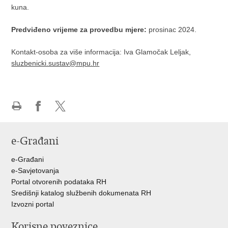
kuna.
Predviđeno vrijeme za provedbu mjere:
prosinac 2024.
Kontakt-osoba za više informacija: Iva Glamočak Leljak,
sluzbenicki.sustav@mpu.hr
Ispiši
Podijeli
Podijeli
stranicu
na
na
e-Građani
Facebooku
Twitteru
e-Građani
e-Savjetovanja
Portal otvorenih podataka RH
Središnji katalog službenih dokumenata RH
Izvozni portal
Korisne poveznice