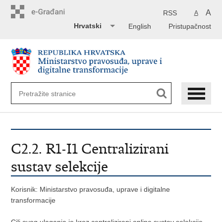
Preskoči
na
A
RSS
A
glavni
Hrvatski
English
Pristupačnost
sadržaj
C2.2. R1-I1 Centralizirani
sustav selekcije
Korisnik: Ministarstvo pravosuđa, uprave i digitalne
transformacije