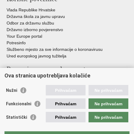
Vlada Republike Hrvatske
Državna škola za javnu upravu
Odbor za državnu službu
Državno izborno povjerenstvo
Your Europe portal
Potresinfo
Službeno mjesto za sve informacije o koronavirusu
Ured europskog javnog tužitelja
Poveznice pravosudnog sustava
Ova stranica upotrebljava kolačiće
Portal sudova
Državno odvjetništvo
Nužni
Prihvaćam
Ne prihvaćam
Ured za suzbijanje korupcije i organiziranog kriminaliteta
Državno sudbeno vijeće
Funkcionalni
Prihvaćam
Ne prihvaćam
Državnoodvjetničko vijeće
Pravosudna akademija
Statistički
Prihvaćam
Ne prihvaćam
Hrvatska odvjetnička komora
Hrvatska javnobilježnička komora
Europski pravosudni portal