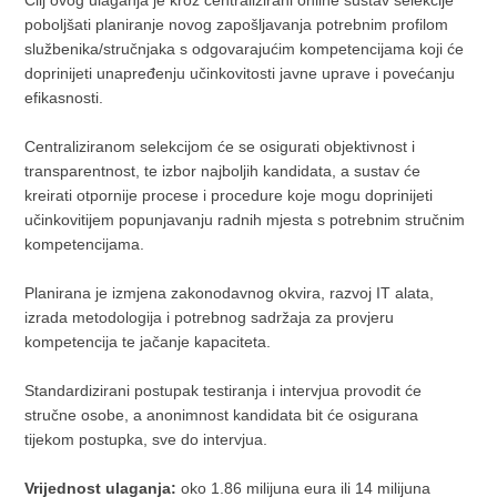
Cilj ovog ulaganja je kroz centralizirani online sustav selekcije
poboljšati planiranje novog zapošljavanja potrebnim profilom
službenika/stručnjaka s odgovarajućim kompetencijama koji će
doprinijeti unapređenju učinkovitosti javne uprave i povećanju
efikasnosti.
Centraliziranom selekcijom će se osigurati objektivnost i
transparentnost, te izbor najboljih kandidata, a sustav će
kreirati otpornije procese i procedure koje mogu doprinijeti
učinkovitijem popunjavanju radnih mjesta s potrebnim stručnim
kompetencijama.
Planirana je izmjena zakonodavnog okvira, razvoj IT alata,
izrada metodologija i potrebnog sadržaja za provjeru
kompetencija te jačanje kapaciteta.
Standardizirani postupak testiranja i intervjua provodit će
stručne osobe, a anonimnost kandidata bit će osigurana
tijekom postupka, sve do intervjua.
Vrijednost ulaganja:
oko 1.86 milijuna eura ili 14 milijuna