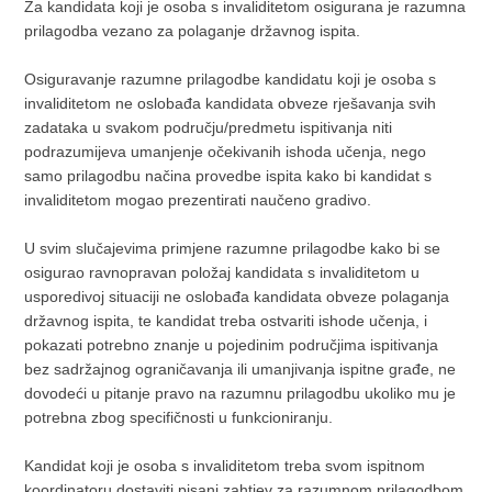
Za kandidata koji je osoba s invaliditetom osigurana je razumna
prilagodba vezano za polaganje državnog ispita.
Osiguravanje razumne prilagodbe kandidatu koji je osoba s
invaliditetom ne oslobađa kandidata obveze rješavanja svih
zadataka u svakom području/predmetu ispitivanja niti
podrazumijeva umanjenje očekivanih ishoda učenja, nego
samo prilagodbu načina provedbe ispita kako bi kandidat s
invaliditetom mogao prezentirati naučeno gradivo.
U svim slučajevima primjene razumne prilagodbe kako bi se
osigurao ravnopravan položaj kandidata s invaliditetom u
usporedivoj situaciji ne oslobađa kandidata obveze polaganja
državnog ispita, te kandidat treba ostvariti ishode učenja, i
pokazati potrebno znanje u pojedinim područjima ispitivanja
bez sadržajnog ograničavanja ili umanjivanja ispitne građe, ne
dovodeći u pitanje pravo na razumnu prilagodbu ukoliko mu je
potrebna zbog specifičnosti u funkcioniranju.
Kandidat koji je osoba s invaliditetom treba svom ispitnom
koordinatoru dostaviti pisani zahtjev za razumnom prilagodbom