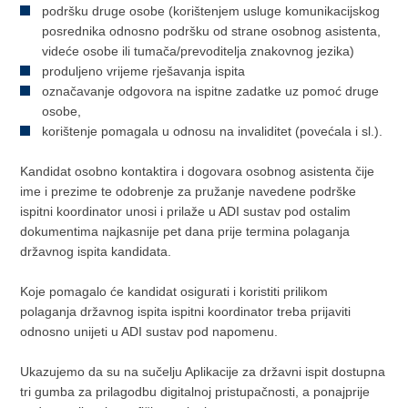
podršku druge osobe (korištenjem usluge komunikacijskog
posrednika odnosno podršku od strane osobnog asistenta,
videće osobe ili tumača/prevoditelja znakovnog jezika)
produljeno vrijeme rješavanja ispita
označavanje odgovora na ispitne zadatke uz pomoć druge
osobe,
korištenje pomagala u odnosu na invaliditet (povećala i sl.).
Kandidat osobno kontaktira i dogovara osobnog asistenta čije
ime i prezime te odobrenje za pružanje navedene podrške
ispitni koordinator unosi i prilaže u ADI sustav pod ostalim
dokumentima najkasnije pet dana prije termina polaganja
državnog ispita kandidata.
Koje pomagalo će kandidat osigurati i koristiti prilikom
polaganja državnog ispita ispitni koordinator treba prijaviti
odnosno unijeti u ADI sustav pod napomenu.
Ukazujemo da su na sučelju Aplikacije za državni ispit dostupna
tri gumba za prilagodbu digitalnoj pristupačnosti, a ponajprije