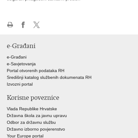
Ispiši
Podijeli
Podijeli
stranicu
na
na
e-Građani
Facebooku
Twitteru
e-Građani
e-Savjetovanja
Portal otvorenih podataka RH
Središnji katalog službenih dokumenata RH
Izvozni portal
Korisne poveznice
Vlada Republike Hrvatske
Državna škola za javnu upravu
Odbor za državnu službu
Državno izborno povjerenstvo
Your Europe portal