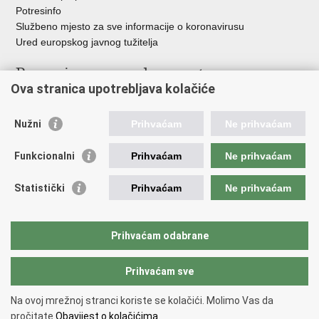
Potresinfo
Službeno mjesto za sve informacije o koronavirusu
Ured europskog javnog tužitelja
Poveznice pravosudnog sustava
Ova stranica upotrebljava kolačiće
Portal sudova
Državno odvjetništvo
Nužni
Prihvaćam
Ne prihvaćam
Ured za suzbijanje korupcije i organiziranog kriminaliteta
Državno sudbeno vijeće
Funkcionalni
Prihvaćam
Ne prihvaćam
Državnoodvjetničko vijeće
Pravosudna akademija
Statistički
Prihvaćam
Ne prihvaćam
Hrvatska odvjetnička komora
Hrvatska javnobilježnička komora
Europski pravosudni portal
Prihvaćam odabrane
Prihvaćam sve
Povratak na vrh
Copyright © 2026 Ministarstvo pravosuđa, uprave i digitalne
Na ovoj mrežnoj stranci koriste se kolačići. Molimo Vas da
transformacije Republike Hrvatske.
Uvjeti korištenja
.
Izjava o
pročitate
Obavijest o kolačićima.