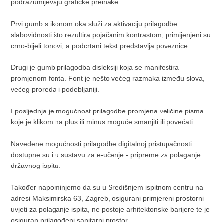
podrazumijevaju grafičke preinake.
Prvi gumb s ikonom oka služi za aktivaciju prilagodbe
slabovidnosti što rezultira pojačanim kontrastom, primijenjeni su
crno-bijeli tonovi, a podcrtani tekst predstavlja poveznice.
Drugi je gumb prilagodba disleksiji koja se manifestira
promjenom fonta. Font je nešto većeg razmaka između slova,
većeg proreda i podebljaniji.
I posljednja je mogućnost prilagodbe promjena veličine pisma
koje je klikom na plus ili minus moguće smanjiti ili povećati.
Navedene mogućnosti prilagodbe digitalnoj pristupačnosti
dostupne su i u sustavu za e-učenje - pripreme za polaganje
državnog ispita.
Također napominjemo da su u Središnjem ispitnom centru na
adresi Maksimirska 63, Zagreb, osigurani primjereni prostorni
uvjeti za polaganje ispita, ne postoje arhitektonske barijere te je
osiguran prilagođeni sanitarni prostor.