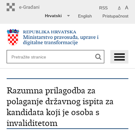
Preskoči
na
A
RSS
A
glavni
Hrvatski
English
Pristupačnost
sadržaj
Razumna prilagodba za
polaganje državnog ispita za
kandidata koji je osoba s
invaliditetom